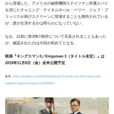
から登場した、アメリカの秘密機関ステイツマン所属スパイ
を演じたチャニング・テイタムやハル・ベリー、ジェフ・ブ
リッジスが再びスクリーンに登場することも期待されている
が、誰が出演するかは明らかになっていない。
なお、以前に第3弾の制作について言及されることもあった
が、確認されたのは今回が初めてとなる。
映画『キングスマン3／Kingsman 3（タイトル未定）』は
2019年11月8日（金）全米公開予定
参考：
https://deadline.com/2018/09/kingsman-3-set-for-nov-2019-return-with-
matthew-vaughn-on-board-1202469621/
この記事が気に入ったら
いいね ! しよう