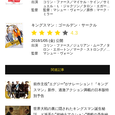
出演
コリン・ファース／マイケル・ケイン／サミ
ュエル・Ｌ・ジャクソン／タロン・エガート
監督
監督：マシュー・ヴォーン／原作：マーク・
ン／マーク・ストロング ほか
ミラー
キングスマン：ゴールデン・サークル
4.3
2018/1/05 (金) 公開
出演
コリン・ファース／ジュリアン・ムーア／タ
ロン・エガ―トン／マーク・ストロング／ハ
監督
マシュー・ヴォーン
ル・ベリー／エルトン・ジョン／チャニン
グ・テイタム／ジェフ・ブリッジス ほか
（日本語吹き替え）森田順平／田中敦子／木
村昴／中村悠一 ほか
関連記事
前作主役“エグジー”がナレーション！『キング
スマン』新作、過激アクション満載の日本版特
別予告
世界大戦の裏に隠されたキングスマン誕生秘
話、ド派手な“超紳士アクション”満載の予告編