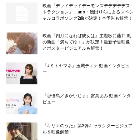
映画『デッドデッドデーモンズデデデデデス
トラクション』、ano・幾田りらによるスペシ
ャルコラボソング2曲が決定！本予告も解禁！
映画『四月になれば彼女は』主題歌に藤井 風
の新曲「満ちてゆく」が決定！最新予告映像
とポスタービジュアルも解禁！
『#ミトヤマネ』玉城ティナ 動画インタビュ
ー
『忌怪島／きかいじま』當真あみ 動画インタ
ビュー
『キリエのうた』第2弾キャラクタービジュア
ル＆映像解禁！