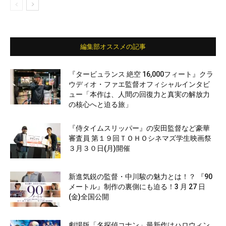
編集部オススメの記事
『タービュランス 絶空 16,000フィート』クラ
ウディオ・ファエ監督オフィシャルインタビ
ュー「本作は、人間の回復力と真実の解放力
の核心へと迫る旅」
『侍タイムスリッパー』の安田監督など豪華
審査員 第１９回ＴＯＨＯシネマズ学生映画祭
３月３０日(月)開催
新進気鋭の監督・中川駿の魅力とは！？ 『90
メートル』制作の裏側にも迫る！3 月 27 日
(金)全国公開
劇場版「名探偵コナン」最新作はハロウィン