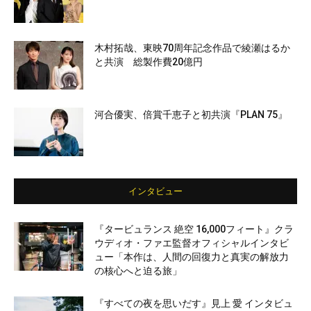
木村拓哉、東映70周年記念作品で綾瀬はるか
と共演 総製作費20億円
河合優実、倍賞千恵子と初共演『PLAN 75』
インタビュー
『タービュランス 絶空 16,000フィート』クラ
ウディオ・ファエ監督オフィシャルインタビ
ュー「本作は、人間の回復力と真実の解放力
の核心へと迫る旅」
『すべての夜を思いだす』見上 愛 インタビュ