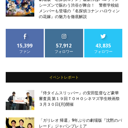
シーズンで賑わう渋谷が舞台！ 警察学校組
メンバーも登場の『名探偵コナン ハロウィン
の花嫁』の魅力を徹底解説
15,399
57,912
43,835
ファン
フォロワー
フォロワー
イベントレポート
『侍タイムスリッパー』の安田監督など豪華
審査員 第１９回ＴＯＨＯシネマズ学生映画祭
３月３０日(月)開催
「ガリレオ 帰還」9年ぶりの劇場版『沈黙のパ
レード』ジャパンプレミア