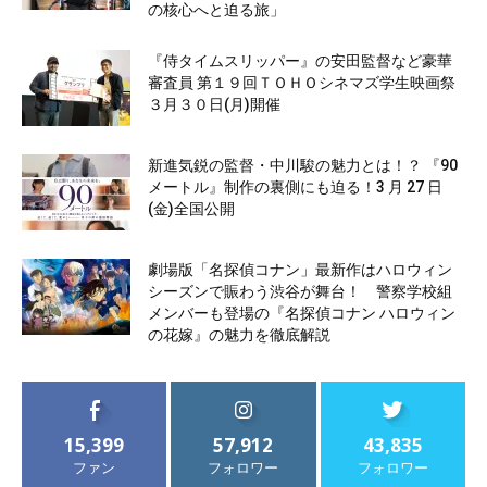
の核心へと迫る旅」
『侍タイムスリッパー』の安田監督など豪華
審査員 第１９回ＴＯＨＯシネマズ学生映画祭
３月３０日(月)開催
新進気鋭の監督・中川駿の魅力とは！？ 『90
メートル』制作の裏側にも迫る！3 月 27 日
(金)全国公開
劇場版「名探偵コナン」最新作はハロウィン
シーズンで賑わう渋谷が舞台！ 警察学校組
メンバーも登場の『名探偵コナン ハロウィン
の花嫁』の魅力を徹底解説
15,399
57,912
43,835
ファン
フォロワー
フォロワー