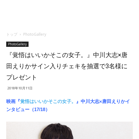
トップ
PhotoGallery
PhotoGallery
『覚悟はいいかそこの女子。』中川大志×唐
田えりかサイン入りチェキを抽選で3名様に
プレゼント
2018年10月11日
映画『
覚悟はいいかそこの女子。
』中川大志×唐田えりかイ
ンタビュー（17/18）