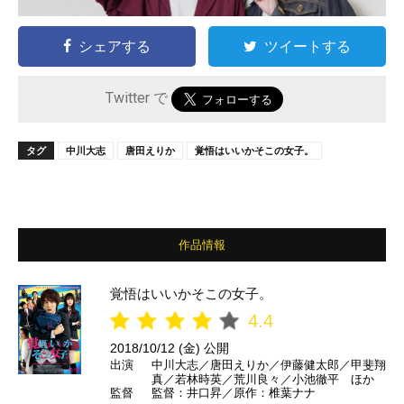
シェアする
ツイートする
Twitter で
タグ
中川大志
唐田えりか
覚悟はいいかそこの女子。
作品情報
覚悟はいいかそこの女子。
4.4
2018/10/12 (金) 公開
出演
中川大志／唐田えりか／伊藤健太郎／甲斐翔
真／若林時英／荒川良々／小池徹平 ほか
監督
監督：井口昇／原作：椎葉ナナ