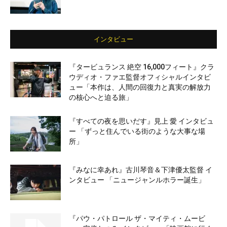
インタビュー
『タービュランス 絶空 16,000フィート』クラ
ウディオ・ファエ監督オフィシャルインタビ
ュー「本作は、人間の回復力と真実の解放力
の核心へと迫る旅」
『すべての夜を思いだす』見上 愛 インタビュ
ー 「ずっと住んでいる街のような大事な場
所」
『みなに幸あれ』古川琴音＆下津優太監督 イ
ンタビュー 「ニュージャンルホラー誕生」
『パウ・パトロール ザ・マイティ・ムービ