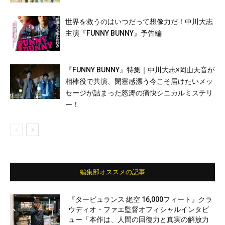
世界を救うのはいつだって想像力だ！中川大志
主演『FUNNY BUNNY』予告編
『FUNNY BUNNY』特集｜中川大志×岡山天音が
相棒役で共演、閉塞感漂う今こそ届けたいメッ
セージが詰まった怒涛の痛快シニカルミステリ
ー！
編集部オススメの記事
『タービュランス 絶空 16,000フィート』クラ
ウディオ・ファエ監督オフィシャルインタビ
ュー「本作は、人間の回復力と真実の解放力