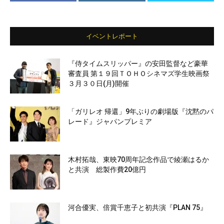
イベントレポート
『侍タイムスリッパー』の安田監督など豪華
審査員 第１９回ＴＯＨＯシネマズ学生映画祭
３月３０日(月)開催
「ガリレオ 帰還」9年ぶりの劇場版『沈黙のパ
レード』ジャパンプレミア
木村拓哉、東映70周年記念作品で綾瀬はるか
と共演 総製作費20億円
河合優実、倍賞千恵子と初共演『PLAN 75』