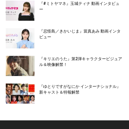
『#ミトヤマネ』玉城ティナ 動画インタビュ
ー
『忌怪島／きかいじま』當真あみ 動画インタ
ビュー
『キリエのうた』第2弾キャラクタービジュア
ル＆映像解禁！
『ゆとりですがなにか インターナショナル』
新キャスト＆特報解禁