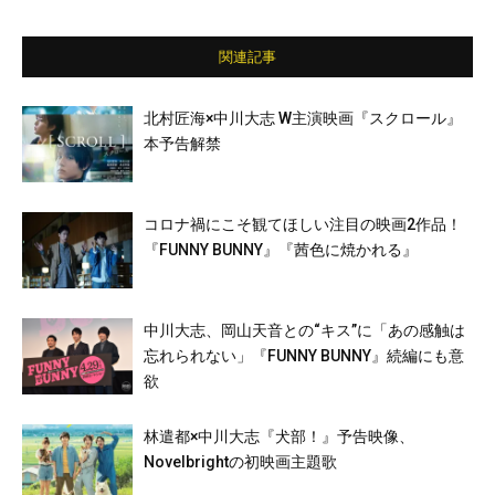
関連記事
北村匠海×中川大志 W主演映画『スクロール』
本予告解禁
コロナ禍にこそ観てほしい注目の映画2作品！
『FUNNY BUNNY』『茜色に焼かれる』
中川大志、岡山天音との“キス”に「あの感触は
忘れられない」『FUNNY BUNNY』続編にも意
欲
林遣都×中川大志『犬部！』予告映像、
Novelbrightの初映画主題歌