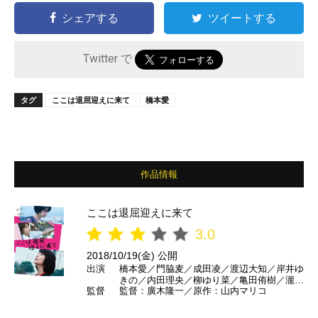
シェアする
ツイートする
Twitter で
タグ
ここは退屈迎えに来て
橋本愛
作品情報
ここは退屈迎えに来て
3.0
2018/10/19(金) 公開
出演
橋本愛／門脇麦／成田凌／渡辺大知／岸井ゆ
きの／内田理央／柳ゆり菜／亀田侑樹／瀧内
監督
監督：廣木隆一／原作：山内マリコ
公美／片山友希／木崎絹子／マキタスポーツ
／村上淳 ほか