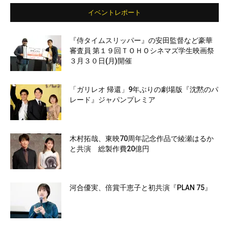
イベントレポート
『侍タイムスリッパー』の安田監督など豪華
審査員 第１９回ＴＯＨＯシネマズ学生映画祭
３月３０日(月)開催
「ガリレオ 帰還」9年ぶりの劇場版『沈黙のパ
レード』ジャパンプレミア
木村拓哉、東映70周年記念作品で綾瀬はるか
と共演 総製作費20億円
河合優実、倍賞千恵子と初共演『PLAN 75』