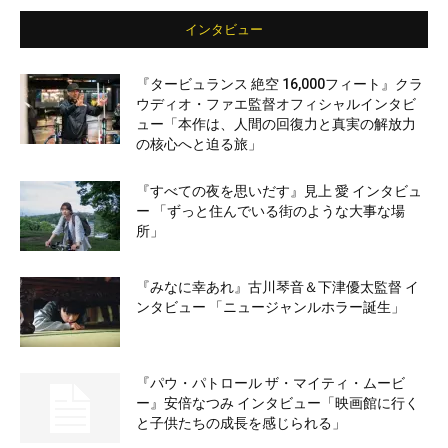
インタビュー
『タービュランス 絶空 16,000フィート』クラ
ウディオ・ファエ監督オフィシャルインタビ
ュー「本作は、人間の回復力と真実の解放力
の核心へと迫る旅」
『すべての夜を思いだす』見上 愛 インタビュ
ー 「ずっと住んでいる街のような大事な場
所」
『みなに幸あれ』古川琴音＆下津優太監督 イ
ンタビュー 「ニュージャンルホラー誕生」
『パウ・パトロール ザ・マイティ・ムービ
ー』安倍なつみ インタビュー「映画館に行く
と子供たちの成長を感じられる」