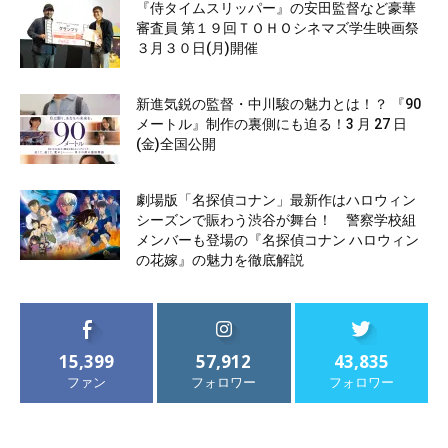
『侍タイムスリッパー』の安田監督など豪華
審査員 第１９回ＴＯＨＯシネマズ学生映画祭
３月３０日(月)開催
新進気鋭の監督・中川駿の魅力とは！？ 『90
メートル』制作の裏側にも迫る！3 月 27 日
(金)全国公開
劇場版「名探偵コナン」最新作はハロウィン
シーズンで賑わう渋谷が舞台！ 警察学校組
メンバーも登場の『名探偵コナン ハロウィン
の花嫁』の魅力を徹底解説
15,399
57,912
43,835
ファン
フォロワー
フォロワー