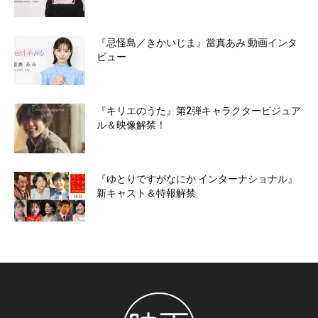
『忌怪島／きかいじま』當真あみ 動画インタ
ビュー
『キリエのうた』第2弾キャラクタービジュア
ル＆映像解禁！
『ゆとりですがなにか インターナショナル』
新キャスト＆特報解禁