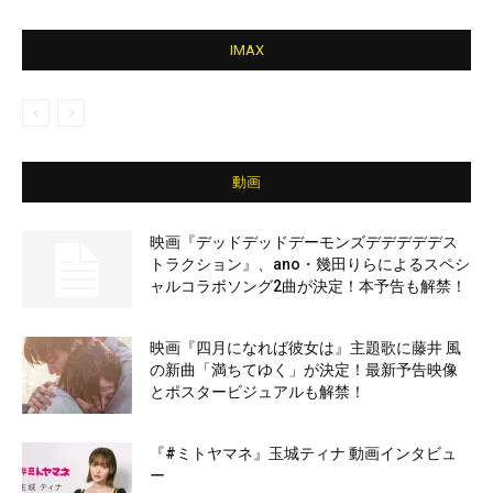
IMAX
動画
映画『デッドデッドデーモンズデデデデデス
トラクション』、ano・幾田りらによるスペシ
ャルコラボソング2曲が決定！本予告も解禁！
映画『四月になれば彼女は』主題歌に藤井 風
の新曲「満ちてゆく」が決定！最新予告映像
とポスタービジュアルも解禁！
『#ミトヤマネ』玉城ティナ 動画インタビュ
ー