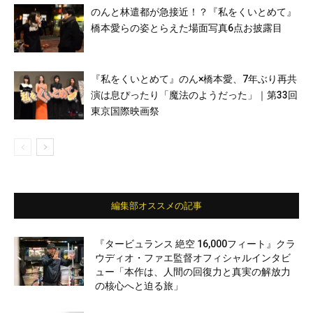
のんと林遣都が急接近！？『私をくいとめて』
橋本愛らの姿とらえた場面写真6点お披露目
『私をくいとめて』のん×橋本愛、7年ぶり再共
演は息ぴったり「魔法のようだった」｜第33回
東京国際映画祭
編集部オススメの記事
『タービュランス 絶空 16,000フィート』クラ
ウディオ・ファエ監督オフィシャルインタビ
ュー「本作は、人間の回復力と真実の解放力
の核心へと迫る旅」