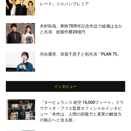
レード』ジャパンプレミア
木村拓哉、東映70周年記念作品で綾瀬はるか
と共演 総製作費20億円
河合優実、倍賞千恵子と初共演『PLAN 75』
インタビュー
『タービュランス 絶空 16,000フィート』クラ
ウディオ・ファエ監督オフィシャルインタビ
ュー「本作は、人間の回復力と真実の解放力
の核心へと迫る旅」