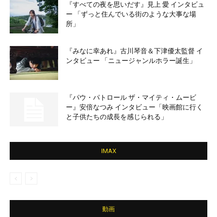
『すべての夜を思いだす』見上 愛 インタビュ
ー 「ずっと住んでいる街のような大事な場
所」
『みなに幸あれ』古川琴音＆下津優太監督 イ
ンタビュー 「ニュージャンルホラー誕生」
『パウ・パトロール ザ・マイティ・ムービ
ー』安倍なつみ インタビュー「映画館に行く
と子供たちの成長を感じられる」
IMAX
動画