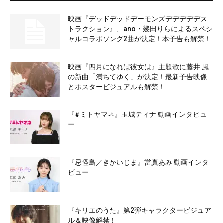
映画『デッドデッドデーモンズデデデデデス
トラクション』、ano・幾田りらによるスペシ
ャルコラボソング2曲が決定！本予告も解禁！
映画『四月になれば彼女は』主題歌に藤井 風
の新曲「満ちてゆく」が決定！最新予告映像
とポスタービジュアルも解禁！
『#ミトヤマネ』玉城ティナ 動画インタビュ
ー
『忌怪島／きかいじま』當真あみ 動画インタ
ビュー
『キリエのうた』第2弾キャラクタービジュア
ル＆映像解禁！