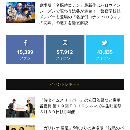
劇場版「名探偵コナン」最新作はハロウィン
シーズンで賑わう渋谷が舞台！ 警察学校組
メンバーも登場の『名探偵コナン ハロウィン
の花嫁』の魅力を徹底解説
15,399
57,912
43,835
ファン
フォロワー
フォロワー
イベントレポート
『侍タイムスリッパー』の安田監督など豪華
審査員 第１９回ＴＯＨＯシネマズ学生映画祭
３月３０日(月)開催
「ガリレオ 帰還」9年ぶりの劇場版『沈黙のパ