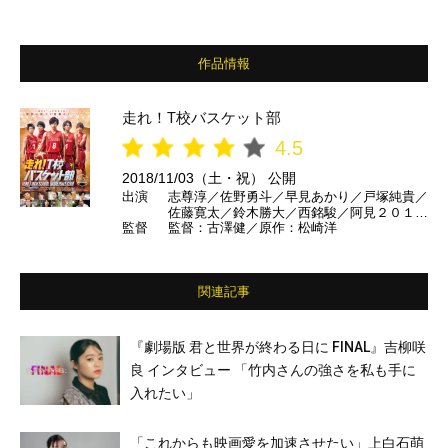
作品情報
走れ！T校バスケット部
4.5
2018/11/03（土・祝） 公開
出演
志尊淳／佐野勇斗／早見あかり／戸塚純貴／
佐藤寛太／鈴木勝大／西銘駿／阿見２０１／
監督
監督：古澤健／原作：松崎洋
椎名桔平／YOU／真飛聖／竹中直人／竹内
涼真 ほか
関連記事
『劇場版 君と世界が終わる日に FINAL』吉柳咲
良 インタビュー 「竹内さんの強さを私も手に
入れたい」
「これからも映画愛を加速させたい」上白石萌