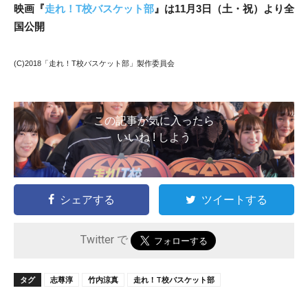
映画『
走れ！T校バスケット部
』は11月3日（土・祝）より全
国公開
(C)2018「走れ！T校バスケット部」製作委員会
この記事が気に入ったら
いいね ! しよう
シェアする
ツイートする
Twitter で
タグ
志尊淳
竹内涼真
走れ！T校バスケット部