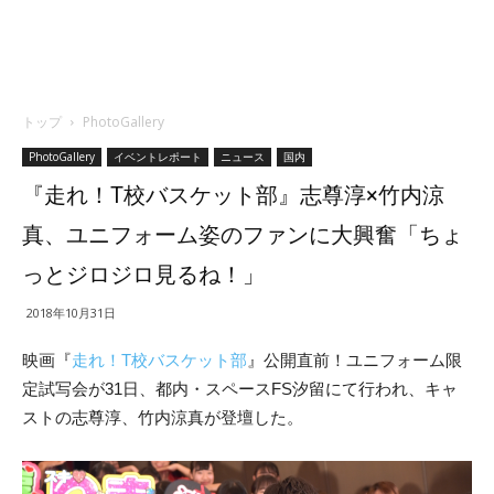
トップ
PhotoGallery
PhotoGallery
イベントレポート
ニュース
国内
『走れ！T校バスケット部』志尊淳×竹内涼
真、ユニフォーム姿のファンに大興奮「ちょ
っとジロジロ見るね！」
2018年10月31日
映画『
走れ！T校バスケット部
』公開直前！ユニフォーム限
定試写会が31日、都内・スペースFS汐留にて行われ、キャ
ストの志尊淳、竹内涼真が登壇した。