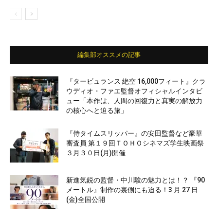
編集部オススメの記事
『タービュランス 絶空 16,000フィート』クラ
ウディオ・ファエ監督オフィシャルインタビ
ュー「本作は、人間の回復力と真実の解放力
の核心へと迫る旅」
『侍タイムスリッパー』の安田監督など豪華
審査員 第１９回ＴＯＨＯシネマズ学生映画祭
３月３０日(月)開催
新進気鋭の監督・中川駿の魅力とは！？ 『90
メートル』制作の裏側にも迫る！3 月 27 日
(金)全国公開