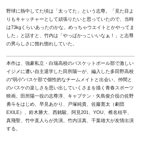
野球に熱中してた頃は「太ってた」という志尊。「見た目よ
りもキャッチャーとして頑張りたいと思っていたので、当時
は73kgくらいあったのかな。めっちゃウエイトとかやってま
した」と話すと、竹内は「やっぱかっこいいなぁ！」と志尊
の男らしさに惚れ惚れしていた。
本作は、強豪私立・白瑞高校のバスケットボール部で激しい
イジメに遭い自主退学した田所陽一が、編入した多田野高校
の“弱小”バスケ部で個性的なチームメイトと出会い、仲間と
のバスケの楽しさを思い出していくさまを描く青春スポーツ
映画。田所陽一役の志尊淳、キャプテン・矢島俊介役の佐野
勇斗をはじめ、早見あかり、戸塚純貴、佐藤寛太（劇団
EXILE）、鈴木勝大、西銘駿、阿見201、YOU、椎名桔平、
真飛聖、竹中直人らが共演。竹内涼真、千葉雄大が友情出演
する。