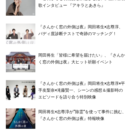
歌インタビュー 『アキラとあきら』
『さんかく窓の外側は夜』岡田将生×志尊淳、
バディ度診断テストで奇跡のマッチング！
岡田将生「皆様に希望を届けたい」、『さんか
く窓の外側は夜』大ヒット祈願イベント
『さんかく窓の外側は夜』岡田将生×志尊淳×平
手友梨奈×滝藤賢一、シーンの感想＆撮影時の
エピソードを語り合う特別映像
岡田将生×志尊淳が“除霊”を使って事件に挑む、
『さんかく窓の外側は夜』特報映像