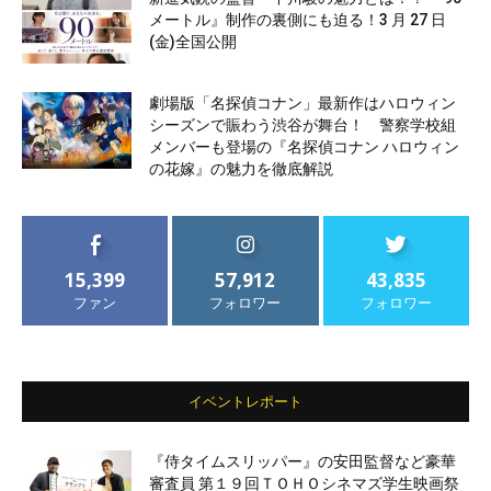
メートル』制作の裏側にも迫る！3 月 27 日
(金)全国公開
劇場版「名探偵コナン」最新作はハロウィン
シーズンで賑わう渋谷が舞台！ 警察学校組
メンバーも登場の『名探偵コナン ハロウィン
の花嫁』の魅力を徹底解説
15,399
57,912
43,835
ファン
フォロワー
フォロワー
イベントレポート
『侍タイムスリッパー』の安田監督など豪華
審査員 第１９回ＴＯＨＯシネマズ学生映画祭