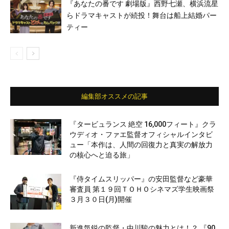
『あなたの番です 劇場版』西野七瀬、横浜流星
らドラマキャストが続投！舞台は船上結婚パー
ティー
編集部オススメの記事
『タービュランス 絶空 16,000フィート』クラ
ウディオ・ファエ監督オフィシャルインタビ
ュー「本作は、人間の回復力と真実の解放力
の核心へと迫る旅」
『侍タイムスリッパー』の安田監督など豪華
審査員 第１９回ＴＯＨＯシネマズ学生映画祭
３月３０日(月)開催
新進気鋭の監督・中川駿の魅力とは！？ 『90