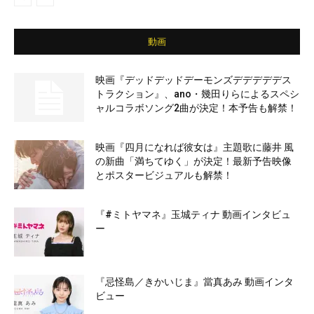
動画
映画『デッドデッドデーモンズデデデデデス
トラクション』、ano・幾田りらによるスペシ
ャルコラボソング2曲が決定！本予告も解禁！
映画『四月になれば彼女は』主題歌に藤井 風
の新曲「満ちてゆく」が決定！最新予告映像
とポスタービジュアルも解禁！
『#ミトヤマネ』玉城ティナ 動画インタビュ
ー
『忌怪島／きかいじま』當真あみ 動画インタ
ビュー