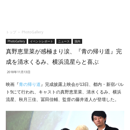
トップ
PhotoGallery
PhotoGallery
イベントレポート
ニュース
国内
真野恵里菜が感極まり涙、『青の帰り道』完
成を清水くるみ、横浜流星らと喜ぶ
2018年11月13日
映画『
青の帰り道
』完成披露上映会が13日、都内・新宿バル
ト9にて行われ、キャストの真野恵里菜、清水くるみ、横浜
流星、秋月三佳、冨田佳輔、監督の藤井道人が登壇した。