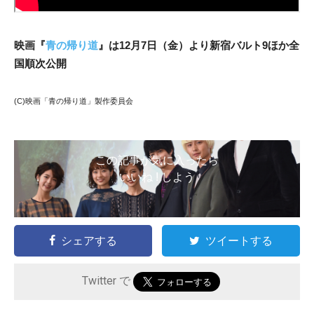
映画『
青の帰り道
』は12月7日（金）より新宿バルト9ほか全
国順次公開
(C)映画「青の帰り道」製作委員会
この記事が気に入ったら
いいね ! しよう
シェアする
ツイートする
Twitter で