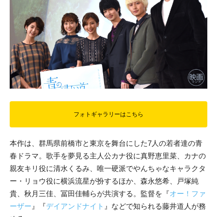
フォトギャラリーはこちら
本作は、群馬県前橋市と東京を舞台にした7人の若者達の青
春ドラマ。歌手を夢見る主人公カナ役に真野恵里菜、カナの
親友キリ役に清水くるみ、唯一硬派でやんちゃなキャラクタ
ー・リョウ役に横浜流星が扮するほか、森永悠希、戸塚純
貴、秋月三佳、冨田佳輔らが共演する。監督を『
オー！ファ
ーザー
』『
デイアンドナイト
』などで知られる藤井道人が務