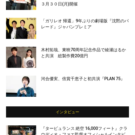
３月３０日(月)開催
「ガリレオ 帰還」9年ぶりの劇場版『沈黙のパ
レード』ジャパンプレミア
木村拓哉、東映70周年記念作品で綾瀬はるか
と共演 総製作費20億円
河合優実、倍賞千恵子と初共演『PLAN 75』
インタビュー
『タービュランス 絶空 16,000フィート』クラ
ウディオ・ファエ監督オフィシャルインタビ