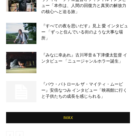
ュー「本作は、人間の回復力と真実の解放力
の核心へと迫る旅」
『すべての夜を思いだす』見上 愛 インタビュ
ー 「ずっと住んでいる街のような大事な場
所」
『みなに幸あれ』古川琴音＆下津優太監督 イ
ンタビュー 「ニュージャンルホラー誕生」
『パウ・パトロール ザ・マイティ・ムービ
ー』安倍なつみ インタビュー「映画館に行く
と子供たちの成長を感じられる」
IMAX