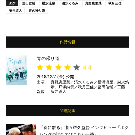
タグ
冨田佳輔
横浜流星
清水くるみ
真野恵里菜
秋月三佳
藤井道人
青の帰り道
作品情報
青の帰り道
4.4
2018/12/7 (金) 公開
出演
真野恵里菜／清水くるみ／横浜流星／森永悠
希／戸塚純貴／秋月三佳／冨田佳輔／工藤夕
監督
藤井道人
貴／平田満 ほか
関連記事
『春に散る』瀬々敬久監督 インタビュー「ボク
シングの試合ではこれが一番」