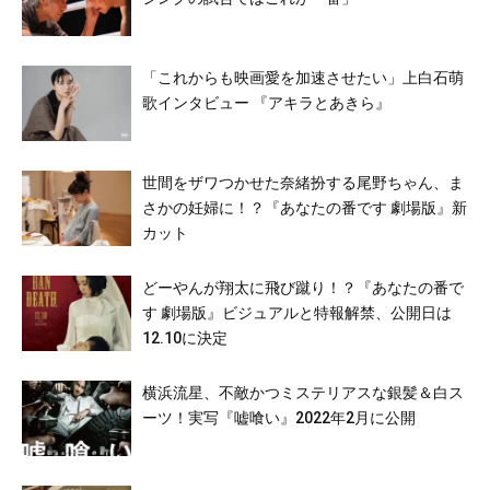
「これからも映画愛を加速させたい」上白石萌
歌インタビュー 『アキラとあきら』
世間をザワつかせた奈緒扮する尾野ちゃん、ま
さかの妊婦に！？『あなたの番です 劇場版』新
カット
どーやんが翔太に飛び蹴り！？『あなたの番で
す 劇場版』ビジュアルと特報解禁、公開日は
12.10に決定
横浜流星、不敵かつミステリアスな銀髪＆白ス
ーツ！実写『嘘喰い』2022年2月に公開