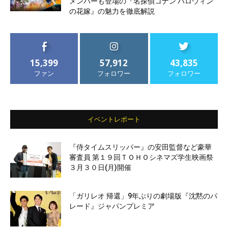
メンバーも登場の『名探偵コナン ハロウィン
の花嫁』の魅力を徹底解説
15,399
57,912
43,835
ファン
フォロワー
フォロワー
イベントレポート
『侍タイムスリッパー』の安田監督など豪華
審査員 第１９回ＴＯＨＯシネマズ学生映画祭
３月３０日(月)開催
「ガリレオ 帰還」9年ぶりの劇場版『沈黙のパ
レード』ジャパンプレミア