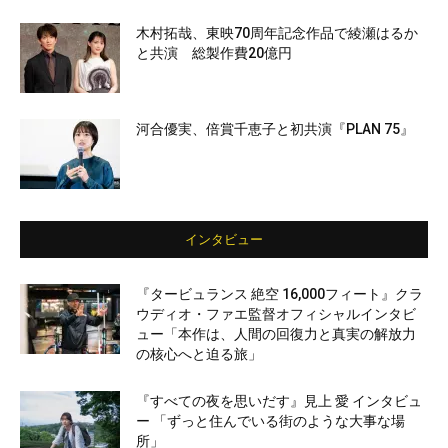
木村拓哉、東映70周年記念作品で綾瀬はるか
と共演 総製作費20億円
河合優実、倍賞千恵子と初共演『PLAN 75』
インタビュー
『タービュランス 絶空 16,000フィート』クラ
ウディオ・ファエ監督オフィシャルインタビ
ュー「本作は、人間の回復力と真実の解放力
の核心へと迫る旅」
『すべての夜を思いだす』見上 愛 インタビュ
ー 「ずっと住んでいる街のような大事な場
所」