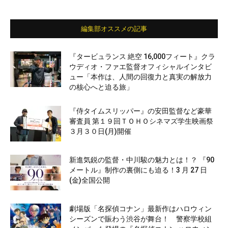
編集部オススメの記事
『タービュランス 絶空 16,000フィート』クラ
ウディオ・ファエ監督オフィシャルインタビ
ュー「本作は、人間の回復力と真実の解放力
の核心へと迫る旅」
『侍タイムスリッパー』の安田監督など豪華
審査員 第１９回ＴＯＨＯシネマズ学生映画祭
３月３０日(月)開催
新進気鋭の監督・中川駿の魅力とは！？ 『90
メートル』制作の裏側にも迫る！3 月 27 日
(金)全国公開
劇場版「名探偵コナン」最新作はハロウィン
シーズンで賑わう渋谷が舞台！ 警察学校組