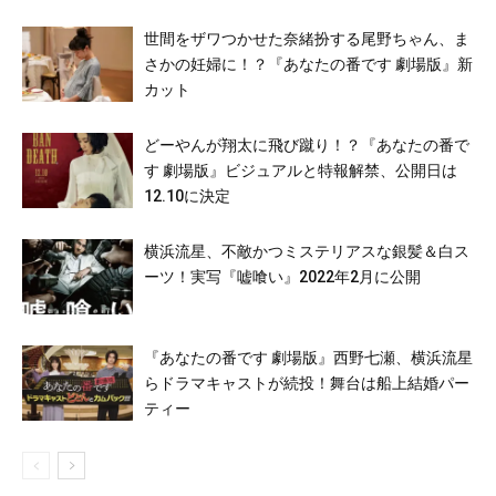
世間をザワつかせた奈緒扮する尾野ちゃん、ま
さかの妊婦に！？『あなたの番です 劇場版』新
カット
どーやんが翔太に飛び蹴り！？『あなたの番で
す 劇場版』ビジュアルと特報解禁、公開日は
12.10に決定
横浜流星、不敵かつミステリアスな銀髪＆白ス
ーツ！実写『嘘喰い』2022年2月に公開
『あなたの番です 劇場版』西野七瀬、横浜流星
らドラマキャストが続投！舞台は船上結婚パー
ティー