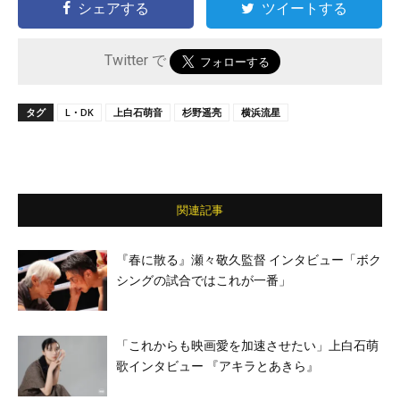
シェアする
ツイートする
Twitter で
タグ
L・DK
上白石萌音
杉野遥亮
横浜流星
関連記事
『春に散る』瀬々敬久監督 インタビュー「ボク
シングの試合ではこれが一番」
「これからも映画愛を加速させたい」上白石萌
歌インタビュー 『アキラとあきら』