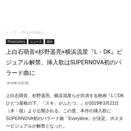
トップ
PhotoGallery
PhotoGallery
ニュース
国内
上白石萌音×杉野遥亮×横浜流星『L・DK』ビ
ジュアル解禁、挿入歌はSUPERNOVA初のバ
ラード曲に
2018年12月7日
上白石萌音、杉野遥亮、横浜流星らが共演する映画『L♡DK
ひとつ屋根の下、「スキ」がふたつ。』が2019年3月21日
（木・祝）より公開される。この度、本作の挿入歌に
SUPERNOVA初のバラード曲「Everytime」が決定。ポスタ
ービジュアルが解禁となった。