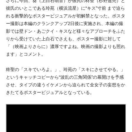
さらに今回、葵（上白石萌音）が彼氏の柊聖（杉野遥亮）と
彼氏のいとこである玲苑（横浜流星）に“キス”寸前 まで迫ら
れる衝撃的なポスタービジュアルが初解禁となった。ポスタ
ー撮影は本編のクランクアップ2日後に実施され、本編の撮
影では壁ドン・あごクイ・キスなど様々なアプローチをふた
りから受けていた上白石でさえも、ポスター撮影に対して
「（映画よりさらに）濃厚ですよね。映画の撮影よりも照れ
ます」とコメント。
柊聖の「スキでいろよ。」、玲苑の「スキにさせてやる。」
というキャッチコピーから“波乱の三角関係”の幕開けを予感
させ、タイプの違うイケメンから迫られて全女子の妄想をか
きたてるポスタービジュアルとなっている。