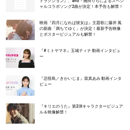
トラクション』、ano・幾田りらによるスペシ
ャルコラボソング2曲が決定！本予告も解禁！
映画『四月になれば彼女は』主題歌に藤井 風
の新曲「満ちてゆく」が決定！最新予告映像
とポスタービジュアルも解禁！
『#ミトヤマネ』玉城ティナ 動画インタビュ
ー
『忌怪島／きかいじま』當真あみ 動画インタ
ビュー
『キリエのうた』第2弾キャラクタービジュア
ル＆映像解禁！