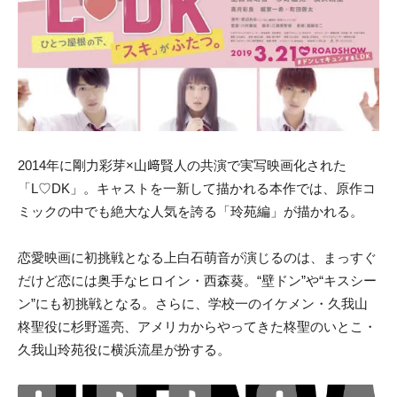
2014年に剛力彩芽×山﨑賢人の共演で実写映画化された
「L♡DK」。キャストを一新して描かれる本作では、原作コ
ミックの中でも絶大な人気を誇る「玲苑編」が描かれる。
恋愛映画に初挑戦となる上白石萌音が演じるのは、まっすぐ
だけど恋には奥手なヒロイン・西森葵。“壁ドン”や“キスシー
ン”にも初挑戦となる。さらに、学校一のイケメン・久我山
柊聖役に杉野遥亮、アメリカからやってきた柊聖のいとこ・
久我山玲苑役に横浜流星が扮する。