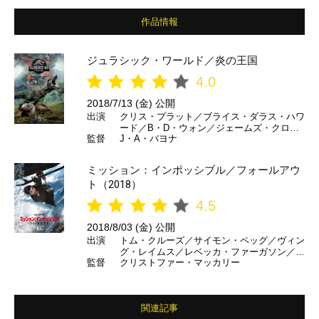
作品情報
ジュラシック・ワールド／炎の王国
4.0
2018/7/13 (金) 公開
出演
クリス・プラット／ブライス・ダラス・ハワ
ード／B・D・ウォン／ジェームズ・クロム
監督
J・A・バヨナ
ウェル／テッド・レヴィン／ジャスティス・
スミス／ジェラルディン・チャップリン／ダ
ニエラ・ピネダ／トビー・ジョーンズ／レイ
ミッション：インポッシブル／フォールアウ
フ・スポール／ジェフ・ゴールドブラム ほ
ト（2018）
か （日本語吹き替え）玉木宏／木村佳乃／
満島真之介／石川由依／住田萌乃／大塚芳
4.5
忠 ほか
2018/8/03 (金) 公開
出演
トム・クルーズ／サイモン・ペッグ／ヴィン
グ・レイムス／レベッカ・ファーガソン／ア
監督
クリストファー・マッカリー
レック・ボールドウィン／ミシェル・モナハ
ン／ヘンリー・カヴィル／ヴァネッサ・カー
ビー／ショーン・ハリス／アンジェラ・バセ
ット ほか （日本語吹き替え）森川智之／
関連記事
根本泰彦／手塚秀彰／甲斐田裕子／岡寛恵／