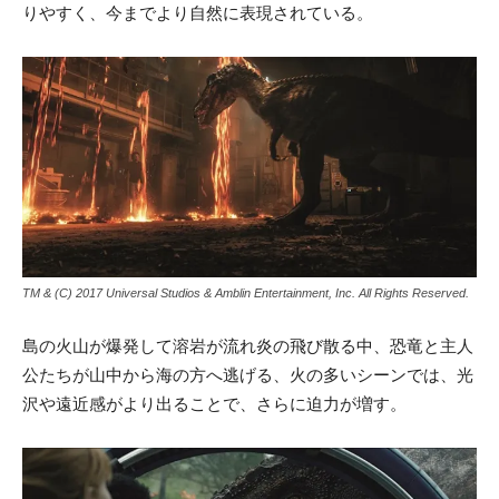
りやすく、今までより自然に表現されている。
TM & (C) 2017 Universal Studios & Amblin Entertainment, Inc. All Rights Reserved.
島の火山が爆発して溶岩が流れ炎の飛び散る中、恐竜と主人
公たちが山中から海の方へ逃げる、火の多いシーンでは、光
沢や遠近感がより出ることで、さらに迫力が増す。