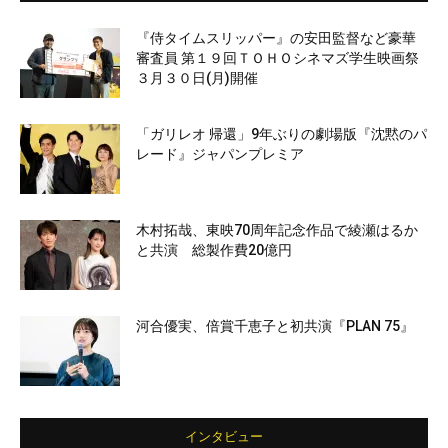
『侍タイムスリッパー』の安田監督など豪華
審査員 第１９回ＴＯＨＯシネマズ学生映画祭
３月３０日(月)開催
「ガリレオ 帰還」9年ぶりの劇場版『沈黙のパ
レード』ジャパンプレミア
木村拓哉、東映70周年記念作品で綾瀬はるか
と共演 総製作費20億円
河合優実、倍賞千恵子と初共演『PLAN 75』
インタビュー