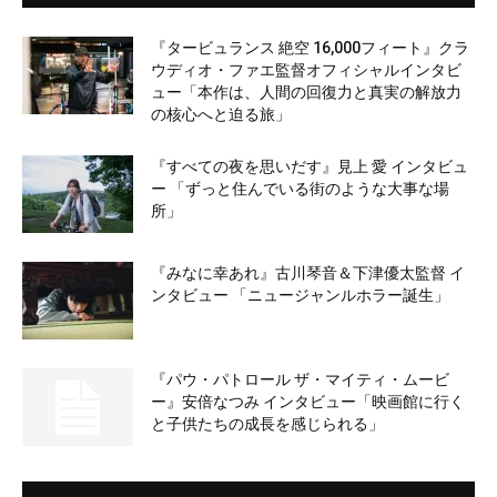
『タービュランス 絶空 16,000フィート』クラ
ウディオ・ファエ監督オフィシャルインタビ
ュー「本作は、人間の回復力と真実の解放力
の核心へと迫る旅」
『すべての夜を思いだす』見上 愛 インタビュ
ー 「ずっと住んでいる街のような大事な場
所」
『みなに幸あれ』古川琴音＆下津優太監督 イ
ンタビュー 「ニュージャンルホラー誕生」
『パウ・パトロール ザ・マイティ・ムービ
ー』安倍なつみ インタビュー「映画館に行く
と子供たちの成長を感じられる」