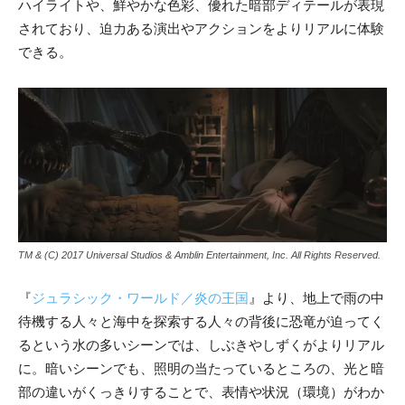
ハイライトや、鮮やかな色彩、優れた暗部ディテールが表現
されており、迫力ある演出やアクションをよりリアルに体験
できる。
TM & (C) 2017 Universal Studios & Amblin Entertainment, Inc. All Rights Reserved.
『
ジュラシック・ワールド／炎の王国
』より、地上で雨の中
待機する人々と海中を探索する人々の背後に恐竜が迫ってく
るという水の多いシーンでは、しぶきやしずくがよりリアル
に。暗いシーンでも、照明の当たっているところの、光と暗
部の違いがくっきりすることで、表情や状況（環境）がわか