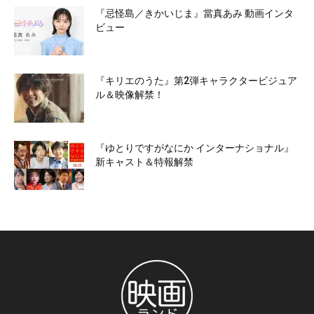
『忌怪島／きかいじま』當真あみ 動画インタ
ビュー
『キリエのうた』第2弾キャラクタービジュア
ル＆映像解禁！
『ゆとりですがなにか インターナショナル』
新キャスト＆特報解禁