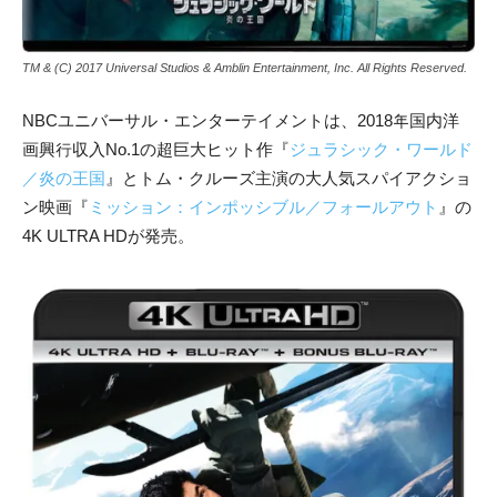
TM & (C) 2017 Universal Studios & Amblin Entertainment, Inc. All Rights Reserved.
NBCユニバーサル・エンターテイメントは、2018年国内洋
画興行収入No.1の超巨大ヒット作『
ジュラシック・ワールド
／炎の王国
』とトム・クルーズ主演の大人気スパイアクショ
ン映画『
ミッション：インポッシブル／フォールアウト
』の
4K ULTRA HDが発売。