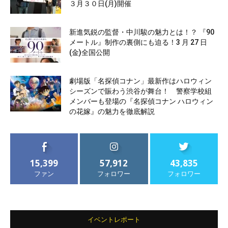
３月３０日(月)開催
新進気鋭の監督・中川駿の魅力とは！？ 『90
メートル』制作の裏側にも迫る！3 月 27 日
(金)全国公開
劇場版「名探偵コナン」最新作はハロウィン
シーズンで賑わう渋谷が舞台！ 警察学校組
メンバーも登場の『名探偵コナン ハロウィン
の花嫁』の魅力を徹底解説
15,399
57,912
43,835
ファン
フォロワー
フォロワー
イベントレポート