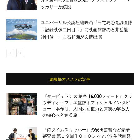
ッカリーが続投
ユニバーサル公認短編映画『三宅島恐竜調査隊
～記録映像二日目～』に映画監督の石井岳龍、
沖田修一、白石和彌が友情出演
編集部オススメの記事
『タービュランス 絶空 16,000フィート』クラ
ウディオ・ファエ監督オフィシャルインタビ
ュー「本作は、人間の回復力と真実の解放力
の核心へと迫る旅」
『侍タイムスリッパー』の安田監督など豪華
審査員 第１９回ＴＯＨＯシネマズ学生映画祭