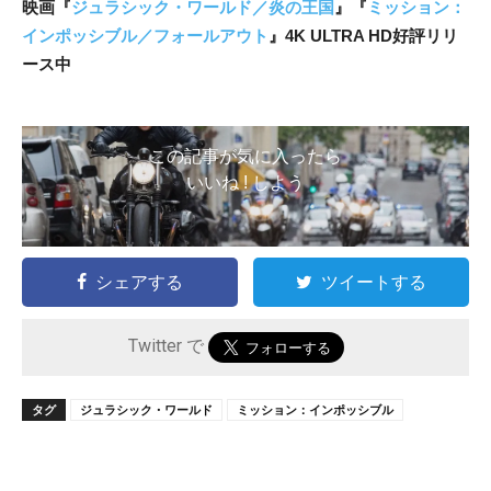
映画『
ジュラシック・ワールド／炎の王国
』『
ミッション：
インポッシブル／フォールアウト
』4K ULTRA HD好評リリ
ース中
この記事が気に入ったら
いいね ! しよう
シェアする
ツイートする
Twitter で
タグ
ジュラシック・ワールド
ミッション：インポッシブル