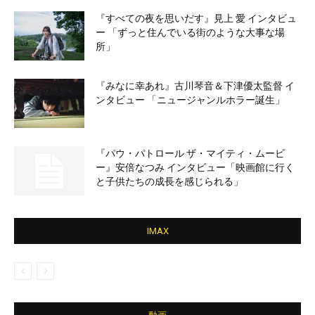
『すべての夜を思いだす』見上 愛 インタビュ
ー 「ずっと住んでいる街のような大事な場
所」
『みなに幸あれ』古川琴音＆下津優太監督 イ
ンタビュー 「ニュージャンルホラー誕生」
『パウ・パトロール ザ・マイティ・ムービ
ー』安倍なつみ インタビュー「映画館に行く
と子供たちの成長を感じられる」
IMAX