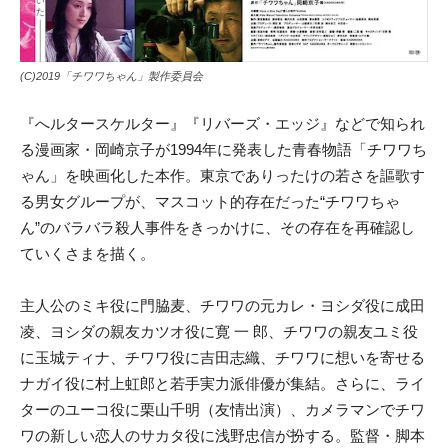
(C)2019「チワワちゃん」製作委員会
『へルタースケルター』『リバーズ・エッジ』などで知られ
る漫画家・岡崎京子が1994年に発表した青春物語「チワワち
ゃん」を映画化した本作。東京でありったけの若さを謳歌す
る男女グループが、マスコット的存在だった“チワワちゃ
ん”のバラバラ殺人事件をきっかけに、その存在を再確認し
ていくさまを描く。
主人公のミキ役に門脇麦、チワワの元カレ・ヨシダ役に成田
凌、ヨシダの親友カツオ役に寛 一 郎、チワワの親友ユミ役
に玉城ティナ、チワワ役に吉田志織、チワワに想いを寄せる
ナガイ役に村上虹郎と若手実力派俳優が集結。さらに、ライ
ターのユーコ役に栗山千明（友情出演）、カメラマンでチワ
ワの新しい恋人のサカタ役に浅野忠信が扮する。監督・脚本