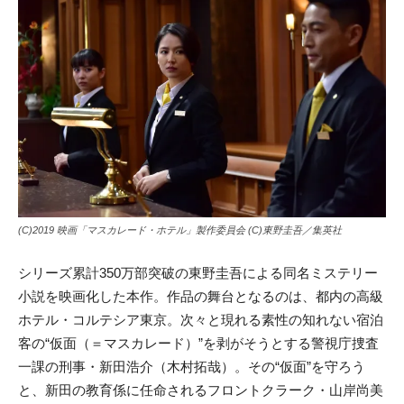
(C)2019 映画「マスカレード・ホテル」製作委員会 (C)東野圭吾／集英社
シリーズ累計350万部突破の東野圭吾による同名ミステリー
小説を映画化した本作。作品の舞台となるのは、都内の高級
ホテル・コルテシア東京。次々と現れる素性の知れない宿泊
客の“仮面（＝マスカレード）”を剥がそうとする警視庁捜査
一課の刑事・新田浩介（木村拓哉）。その“仮面”を守ろう
と、新田の教育係に任命されるフロントクラーク・山岸尚美