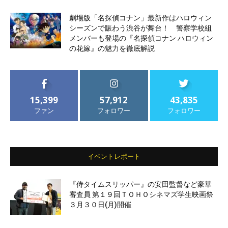
劇場版「名探偵コナン」最新作はハロウィン
シーズンで賑わう渋谷が舞台！ 警察学校組
メンバーも登場の『名探偵コナン ハロウィン
の花嫁』の魅力を徹底解説
15,399
57,912
43,835
ファン
フォロワー
フォロワー
イベントレポート
『侍タイムスリッパー』の安田監督など豪華
審査員 第１９回ＴＯＨＯシネマズ学生映画祭
３月３０日(月)開催