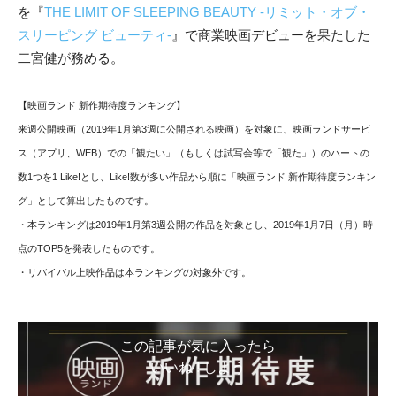
を『
THE LIMIT OF SLEEPING BEAUTY -リミット・オブ・
スリーピング ビューティ-
』で商業映画デビューを果たした
二宮健が務める。
【映画ランド 新作期待度ランキング
】
来週公開映画（2019年1月第3週に公開される映画）を対象に、映画ランドサービ
ス（アプリ、WEB）での「観たい」（もしくは試写会等で「観た」）のハートの
数1つを1 Like!とし、Like!数が多い作品から順に「映画ランド 新作期待度ランキン
グ」として算出したものです。
・本ランキングは
2019年1月第3週公開の作品を対象とし、2019年1月7日（月）時
点のTOP5を発表したものです。
・リバイバル上映作品は本ランキングの対象外です。
この記事が気に入ったら
いいね ! しよう