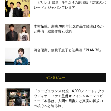
「ガリレオ 帰還」9年ぶりの劇場版『沈黙のパ
レード』ジャパンプレミア
木村拓哉、東映70周年記念作品で綾瀬はるか
と共演 総製作費20億円
河合優実、倍賞千恵子と初共演『PLAN 75』
インタビュー
『タービュランス 絶空 16,000フィート』クラ
ウディオ・ファエ監督オフィシャルインタビ
ュー「本作は、人間の回復力と真実の解放力
の核心へと迫る旅」