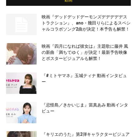
動画
映画『デッドデッドデーモンズデデデデデス
トラクション』、ano・幾田りらによるスペシ
ャルコラボソング2曲が決定！本予告も解禁！
映画『四月になれば彼女は』主題歌に藤井 風
の新曲「満ちてゆく」が決定！最新予告映像
とポスタービジュアルも解禁！
『#ミトヤマネ』玉城ティナ 動画インタビュ
ー
『忌怪島／きかいじま』當真あみ 動画インタ
ビュー
『キリエのうた』第2弾キャラクタービジュア