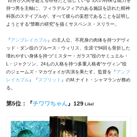
“自分が人間を超える存在だと信じている”3人の特殊な能力を
持つ男を主軸に、フィラデルフィアのある施設を訪れた精神
科医のステイプルが、すべて彼らの妄想であることを証明し
ようとする“禁断の研究”を描くサスペンス・スリラー。
『
アンブレイカブル
』の主人公、不死身の肉体を持つデヴィ
ッド・ダン役のブルース・ウィリス、生涯で94回も骨折した
壊れやすい身体を持つ“ミスター・ガラス”役のサミュエル・
L・ジャクソン、24もの人格を持つ多重人格者“ケヴィン”役
のジェームズ・マカヴォイが共演を果たす。監督を『
アンブ
レイカブル
』『
スプリット
』のM.ナイト・シャマランが務め
る。
第5位：『
チワワちゃん
』129
Like!