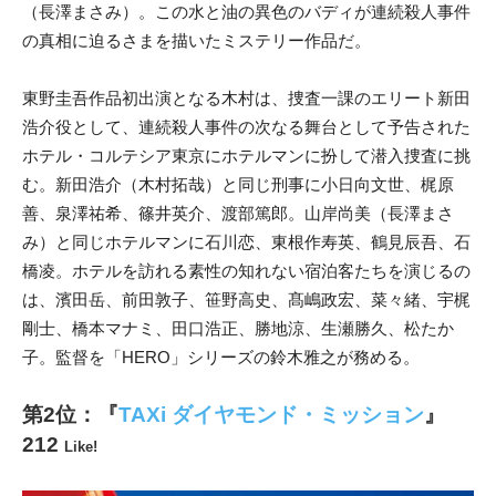
（長澤まさみ）。この水と油の異色のバディが連続殺人事件
の真相に迫るさまを描いたミステリー作品だ。
東野圭吾作品初出演となる木村は、捜査一課のエリート新田
浩介役として、連続殺人事件の次なる舞台として予告された
ホテル・コルテシア東京にホテルマンに扮して潜入捜査に挑
む。新田浩介（木村拓哉）と同じ刑事に小日向文世、梶原
善、泉澤祐希、篠井英介、渡部篤郎。山岸尚美（長澤まさ
み）と同じホテルマンに石川恋、東根作寿英、鶴見辰吾、石
橋凌。ホテルを訪れる素性の知れない宿泊客たちを演じるの
は、濱田岳、前田敦子、笹野高史、髙嶋政宏、菜々緒、宇梶
剛士、橋本マナミ、田口浩正、勝地涼、生瀬勝久、松たか
子。監督を「HERO」シリーズの鈴木雅之が務める。
第2位：『
TAXi ダイヤモンド・ミッション
』
212
Like!