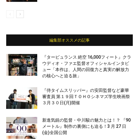
編集部オススメの記事
『タービュランス 絶空 16,000フィート』クラ
ウディオ・ファエ監督オフィシャルインタビ
ュー「本作は、人間の回復力と真実の解放力
の核心へと迫る旅」
『侍タイムスリッパー』の安田監督など豪華
審査員 第１９回ＴＯＨＯシネマズ学生映画祭
３月３０日(月)開催
新進気鋭の監督・中川駿の魅力とは！？ 『90
メートル』制作の裏側にも迫る！3 月 27 日
(金)全国公開