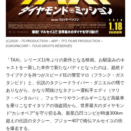
(C)2018 – T5 PRODUCTION – ARP – TF1 FILMS PRODUCTION –
EUROPACORP – TOUS DROITS RÉSERVÉS
「TAXi」シリーズ11年ぶりの新作となる映画。お馴染みのキ
ャストを一新した本作で新たなバディとなったのは、超絶ド
ライブテクを持つがスピード狂の警官マロ（フランク・ガス
タンビド）と、伝説のタクシードライバー・ダニエルの甥で
ありながら、かなり間抜けなタクシー運転手エディ（マリ
ク・ベンタルハ）。フェラーリやランボルギーニなど高級車
を乗りこなすイタリアの強盗団から、世界最大のダイヤモン
ド“カシオペア”を守り切る為、新星凸凹コンビが時速300km
超えの伝説のタクシー、プジョー407で南仏マルセイユの街
を爆走する。