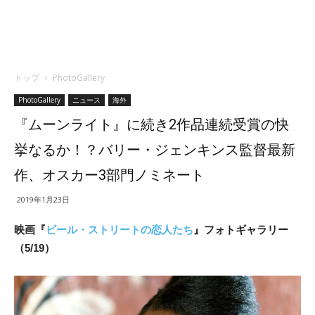
トップ
PhotoGallery
PhotoGallery
ニュース
海外
『ムーンライト』に続き2作品連続受賞の快
挙なるか！？バリー・ジェンキンス監督最新
作、オスカー3部門ノミネート
2019年1月23日
映画『
ビール・ストリートの恋人たち
』フォトギャラリー
（5/19）