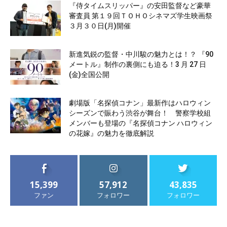
『侍タイムスリッパー』の安田監督など豪華
審査員 第１９回ＴＯＨＯシネマズ学生映画祭
３月３０日(月)開催
新進気鋭の監督・中川駿の魅力とは！？ 『90
メートル』制作の裏側にも迫る！3 月 27 日
(金)全国公開
劇場版「名探偵コナン」最新作はハロウィン
シーズンで賑わう渋谷が舞台！ 警察学校組
メンバーも登場の『名探偵コナン ハロウィン
の花嫁』の魅力を徹底解説
15,399
57,912
43,835
ファン
フォロワー
フォロワー