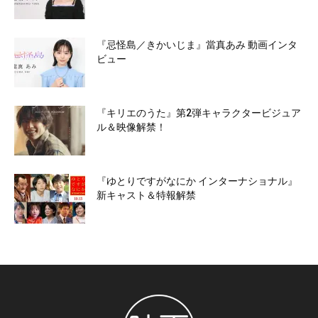
『忌怪島／きかいじま』當真あみ 動画インタ
ビュー
『キリエのうた』第2弾キャラクタービジュア
ル＆映像解禁！
『ゆとりですがなにか インターナショナル』
新キャスト＆特報解禁