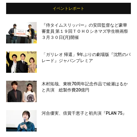
イベントレポート
『侍タイムスリッパー』の安田監督など豪華
審査員 第１９回ＴＯＨＯシネマズ学生映画祭
３月３０日(月)開催
「ガリレオ 帰還」9年ぶりの劇場版『沈黙のパ
レード』ジャパンプレミア
木村拓哉、東映70周年記念作品で綾瀬はるか
と共演 総製作費20億円
河合優実、倍賞千恵子と初共演『PLAN 75』