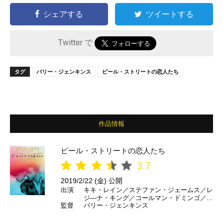
シェアする
ツイートする
Twitter で
タグ
バリー・ジェンキンス
ビール・ストリートの恋人たち
作品情報
ビール・ストリートの恋人たち
3.7
2019/2/22 (金) 公開
出演
キキ・レイン／ステファン・ジェームス／レ
ジ―ナ・キング／コールマン・ドミンゴ／マ
監督
バリー・ジェンキンス
イケル・ビーチ／ディエゴ・ルナ／エド・ス
クライン／ブライアン・タイリー・ヘンリー
／デイヴ・フランコ／ペドロ・パスカル ほ