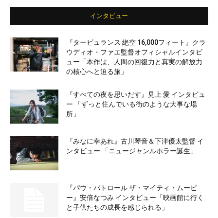
インタビュー
『タービュランス 絶空 16,000フィート』クラ
ウディオ・ファエ監督オフィシャルインタビ
ュー「本作は、人間の回復力と真実の解放力
の核心へと迫る旅」
『すべての夜を思いだす』見上 愛 インタビュ
ー 「ずっと住んでいる街のような大事な場
所」
『みなに幸あれ』古川琴音＆下津優太監督 イ
ンタビュー 「ニュージャンルホラー誕生」
『パウ・パトロール ザ・マイティ・ムービ
ー』安倍なつみ インタビュー「映画館に行く
と子供たちの成長を感じられる」