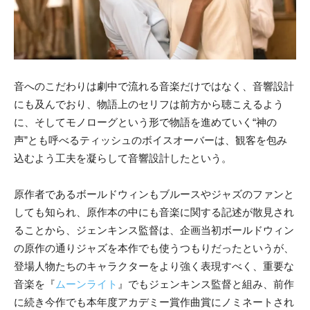
音へのこだわりは劇中で流れる音楽だけではなく、音響設計
にも及んでおり、物語上のセリフは前方から聴こえるよう
に、そしてモノローグという形で物語を進めていく“神の
声”とも呼べるティッシュのボイスオーバーは、観客を包み
込むよう工夫を凝らして音響設計したという。
原作者であるボールドウィンもブルースやジャズのファンと
しても知られ、原作本の中にも音楽に関する記述が散見され
ることから、ジェンキンス監督は、企画当初ボールドウィン
の原作の通りジャズを本作でも使うつもりだったというが、
登場人物たちのキャラクターをより強く表現すべく、重要な
音楽を『
ムーンライト
』でもジェンキンス監督と組み、前作
に続き今作でも本年度アカデミー賞作曲賞にノミネートされ