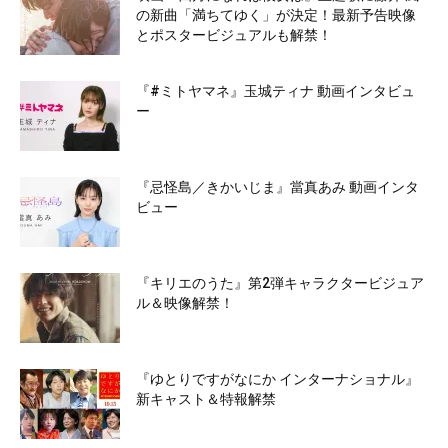
の新曲「満ちてゆく」が決定！最新予告映像
とポスタービジュアルも解禁！
『#ミトヤマネ』玉城ティナ 動画インタビュ
ー
『忌怪島／きかいじま』當真あみ 動画インタ
ビュー
『キリエのうた』第2弾キャラクタービジュア
ル＆映像解禁！
『ゆとりですがなにか インターナショナル』
新キャスト＆特報解禁