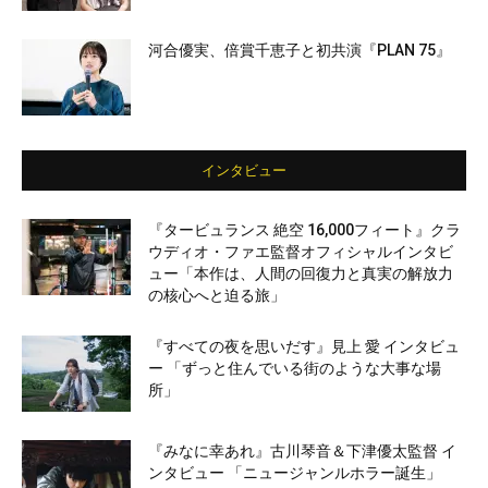
河合優実、倍賞千恵子と初共演『PLAN 75』
インタビュー
『タービュランス 絶空 16,000フィート』クラ
ウディオ・ファエ監督オフィシャルインタビ
ュー「本作は、人間の回復力と真実の解放力
の核心へと迫る旅」
『すべての夜を思いだす』見上 愛 インタビュ
ー 「ずっと住んでいる街のような大事な場
所」
『みなに幸あれ』古川琴音＆下津優太監督 イ
ンタビュー 「ニュージャンルホラー誕生」