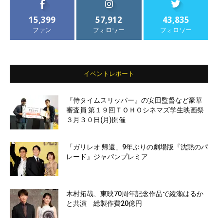
15,399
57,912
43,835
ファン
フォロワー
フォロワー
イベントレポート
『侍タイムスリッパー』の安田監督など豪華
審査員 第１９回ＴＯＨＯシネマズ学生映画祭
３月３０日(月)開催
「ガリレオ 帰還」9年ぶりの劇場版『沈黙のパ
レード』ジャパンプレミア
木村拓哉、東映70周年記念作品で綾瀬はるか
と共演 総製作費20億円