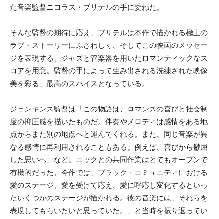
た音楽監督ニコラス・ブリテルの手に委ねた。
そんな監督の期待に応え、ブリテルは本作で描かれる極上の
ラブ・ストーリーにふさわしく、そしてこの映画のメッセー
ジを表現する、ジャズと管楽器を用いたロマンティックなス
コアを用意。監督の手によって生み出される洗練された映像
美を彩る、最高のスパイスとなっている。
ジェンキンス監督は「この物語は、ロマンスの喜びと社会制
度の抑圧感を描いたものだ。伴奏やメロディは感情をある地
点からまた別の地点へと運んでくれる。また、同じ音楽が異
なる感情に再利用されることもある。例えば、喜びから鬱屈
した思いへ、など。ニックとの共同作業はとてもオープンで
有機的だった。今作では、ブラック・コミュニティにおける
愛のステージ、愛を受けて応え、愛に呼応し変化するといっ
たいくつかのステージが描かれる。彼の音楽には、それらを
表現してもらいたいと思っていた。」と当時を振り返ってい