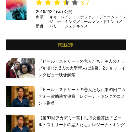
3.7
2019/2/22 (金) 公開
出演
キキ・レイン／ステファン・ジェームス／レ
ジ―ナ・キング／コールマン・ドミンゴ／マ
監督
バリー・ジェンキンス
イケル・ビーチ／ディエゴ・ルナ／エド・ス
クライン／ブライアン・タイリー・ヘンリー
／デイヴ・フランコ／ペドロ・パスカル ほ
か
関連記事
『ビール・ストリートの恋人たち』主人公カッ
プル演じた2人の大型新人に注目、2ショットイ
ンタビュー映像解禁
『ビール・ストリートの恋人たち』第91回アカ
デミー賞助演女優賞、レジーナ・キングのコメ
ント到着
【第91回アカデミー賞】助演女優賞は『ビー
ル・ストリートの恋人たち』レジーナ・キング