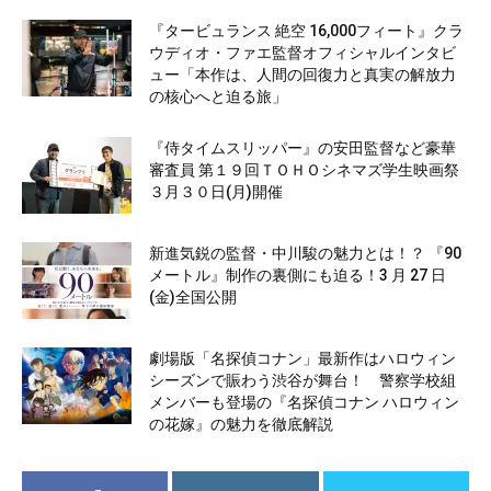
『タービュランス 絶空 16,000フィート』クラ
ウディオ・ファエ監督オフィシャルインタビ
ュー「本作は、人間の回復力と真実の解放力
の核心へと迫る旅」
『侍タイムスリッパー』の安田監督など豪華
審査員 第１９回ＴＯＨＯシネマズ学生映画祭
３月３０日(月)開催
新進気鋭の監督・中川駿の魅力とは！？ 『90
メートル』制作の裏側にも迫る！3 月 27 日
(金)全国公開
劇場版「名探偵コナン」最新作はハロウィン
シーズンで賑わう渋谷が舞台！ 警察学校組
メンバーも登場の『名探偵コナン ハロウィン
の花嫁』の魅力を徹底解説