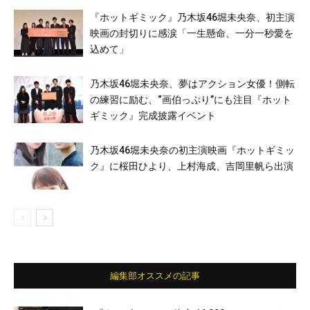
『ホットギミック』乃木坂46堀未央奈、初主演
映画の封切りに感涙「一生懸命、一分一秒愛を
込めて」
乃木坂46堀未央奈、夢はアクション女優！側転
の練習に励む、“画伯っぷり”にも注目『ホット
ギミック』完成披露イベント
乃木坂46堀未央奈の初主演映画『ホットギミッ
ク』に桜田ひより、上村海成、吉岡里帆ら出演
編集部オススメの記事