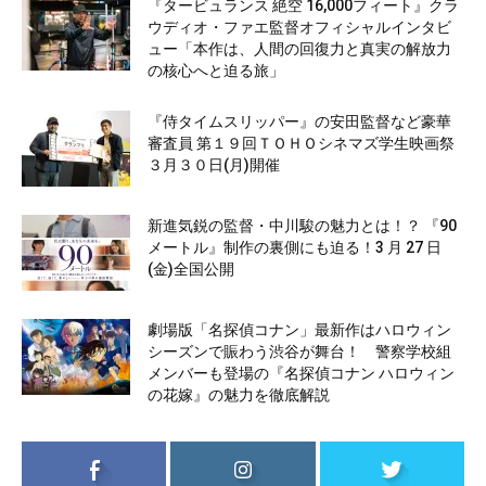
『タービュランス 絶空 16,000フィート』クラ
ウディオ・ファエ監督オフィシャルインタビ
ュー「本作は、人間の回復力と真実の解放力
の核心へと迫る旅」
『侍タイムスリッパー』の安田監督など豪華
審査員 第１９回ＴＯＨＯシネマズ学生映画祭
３月３０日(月)開催
新進気鋭の監督・中川駿の魅力とは！？ 『90
メートル』制作の裏側にも迫る！3 月 27 日
(金)全国公開
劇場版「名探偵コナン」最新作はハロウィン
シーズンで賑わう渋谷が舞台！ 警察学校組
メンバーも登場の『名探偵コナン ハロウィン
の花嫁』の魅力を徹底解説