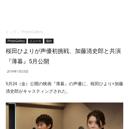
トップ
PhotoGallery
PhotoGallery
ニュース
国内
桜田ひよりが声優初挑戦、加藤清史郎と共演
『薄暮』5月公開
2019年1月25日
5月24（金）公開の映画『薄暮』の声優に、桜田ひより×加藤
清史郎がキャスティングされた。