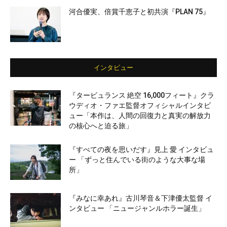
河合優実、倍賞千恵子と初共演『PLAN 75』
インタビュー
『タービュランス 絶空 16,000フィート』クラ
ウディオ・ファエ監督オフィシャルインタビ
ュー「本作は、人間の回復力と真実の解放力
の核心へと迫る旅」
『すべての夜を思いだす』見上 愛 インタビュ
ー 「ずっと住んでいる街のような大事な場
所」
『みなに幸あれ』古川琴音＆下津優太監督 イ
ンタビュー 「ニュージャンルホラー誕生」