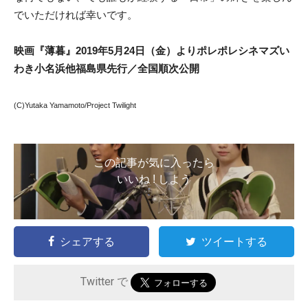
でいただければ幸いです。
映画『薄暮』2019年5月24日（金）よりポレポレシネマズい
わき小名浜他福島県先行／全国順次公開
(C)Yutaka Yamamoto/Project Twilight
この記事が気に入ったら
いいね ! しよう
シェアする
ツイートする
Twitter で