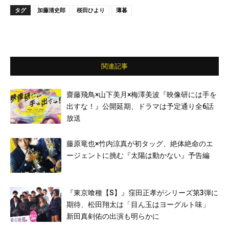
タグ
加藤清史郎
桜田ひより
薄暮
関連記事
齋藤飛鳥×山下美月×梅澤美波『映像研には手を
出すな！』公開延期、ドラマは予定通り全6話
放送
藤原竜也×竹内涼真が初タッグ、絶体絶命のエ
ージェントに挑む『太陽は動かない』予告編
『東京喰種【S】』窪田正孝がシリーズ第3弾に
期待、松田翔太は「目ん玉はヨーグルト味」
新田真剣佑の出演も明らかに