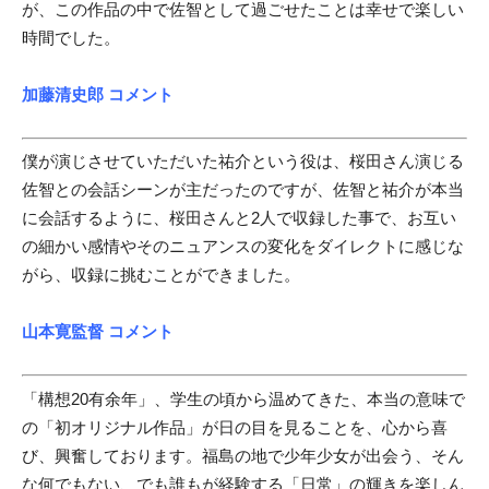
が、この作品の中で佐智として過ごせたことは幸せで楽しい
時間でした。
加藤清史郎 コメント
僕が演じさせていただいた祐介という役は、桜田さん演じる
佐智との会話シーンが主だったのですが、佐智と祐介が本当
に会話するように、桜田さんと2人で収録した事で、お互い
の細かい感情やそのニュアンスの変化をダイレクトに感じな
がら、収録に挑むことができました。
山本寛監督 コメント
「構想20有余年」、学生の頃から温めてきた、本当の意味で
の「初オリジナル作品」が日の目を見ることを、心から喜
び、興奮しております。福島の地で少年少女が出会う、そん
な何でもない、でも誰もが経験する「日常」の輝きを楽しん