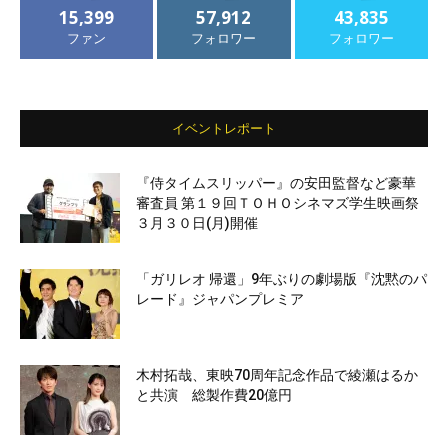
15,399
57,912
43,835
ファン
フォロワー
フォロワー
イベントレポート
『侍タイムスリッパー』の安田監督など豪華
審査員 第１９回ＴＯＨＯシネマズ学生映画祭
３月３０日(月)開催
「ガリレオ 帰還」9年ぶりの劇場版『沈黙のパ
レード』ジャパンプレミア
木村拓哉、東映70周年記念作品で綾瀬はるか
と共演 総製作費20億円