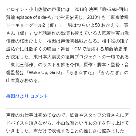
ヒロイン・小山佐智の声優には、2018年映画「咲-Saki-阿知
賀編 episode of side-A」で主演を演じ、2019年も「東京喰種
トーキョーグール2（仮）」「男はつらいよ50 おかえり、寅
さん（仮）」など話題作の出演も控えている人気若手実力派
俳優の桜田ひより。桜田は声優初挑戦となる。相手役の雉子
波祐介には数多くの映画・舞台・CMで活躍する加藤清史郎
が決定した。東日本大震災の復興プロジェクトの一環である
「東北三部作」のラストを飾る今作。原作・脚本・監督・音
響監督は『Wake Up, Girls!』『らき☆すた』『かんなぎ』の
山本寛が務める。
桜田ひより コメント
声優のお仕事は初めてなので、監督やスタッフの皆さんにア
ドバイスを頂きながら、小山佐智という女の子を作り上げて
いきました。声だけで表現することの難しさに悩みました