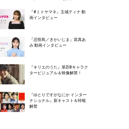
『#ミトヤマネ』玉城ティナ 動
画インタビュー
『忌怪島／きかいじま』當真あ
み 動画インタビュー
『キリエのうた』第2弾キャラク
タービジュアル＆映像解禁！
『ゆとりですがなにか インター
ナショナル』新キャスト＆特報
解禁