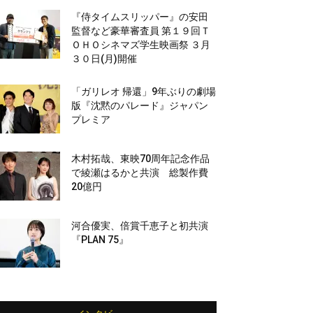
『侍タイムスリッパー』の安田
監督など豪華審査員 第１９回Ｔ
ＯＨＯシネマズ学生映画祭 ３月
３０日(月)開催
「ガリレオ 帰還」9年ぶりの劇場
版『沈黙のパレード』ジャパン
プレミア
木村拓哉、東映70周年記念作品
で綾瀬はるかと共演 総製作費
20億円
河合優実、倍賞千恵子と初共演
『PLAN 75』