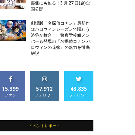
裏側にも迫る！3 月 27 日(金)全
国公開
劇場版「名探偵コナン」最新作
はハロウィンシーズンで賑わう
渋谷が舞台！ 警察学校組メン
バーも登場の『名探偵コナン ハ
ロウィンの花嫁』の魅力を徹底
解説
15,399
57,912
43,835
ファン
フォロワー
フォロワー
イベントレポート