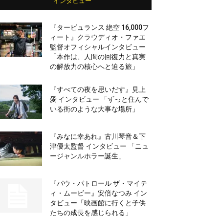
インタビュー
『タービュランス 絶空 16,000フ
ィート』クラウディオ・ファエ
監督オフィシャルインタビュー
「本作は、人間の回復力と真実
の解放力の核心へと迫る旅」
『すべての夜を思いだす』見上
愛 インタビュー 「ずっと住んで
いる街のような大事な場所」
『みなに幸あれ』古川琴音＆下
津優太監督 インタビュー 「ニュ
ージャンルホラー誕生」
『パウ・パトロール ザ・マイテ
ィ・ムービー』安倍なつみ イン
タビュー「映画館に行くと子供
たちの成長を感じられる」