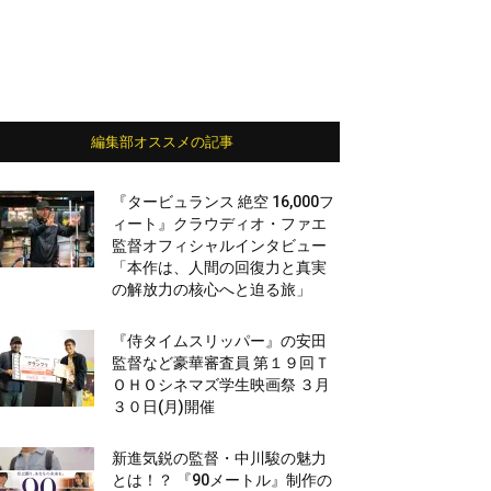
編集部オススメの記事
『タービュランス 絶空 16,000フ
ィート』クラウディオ・ファエ
監督オフィシャルインタビュー
「本作は、人間の回復力と真実
の解放力の核心へと迫る旅」
『侍タイムスリッパー』の安田
監督など豪華審査員 第１９回Ｔ
ＯＨＯシネマズ学生映画祭 ３月
３０日(月)開催
新進気鋭の監督・中川駿の魅力
とは！？ 『90メートル』制作の