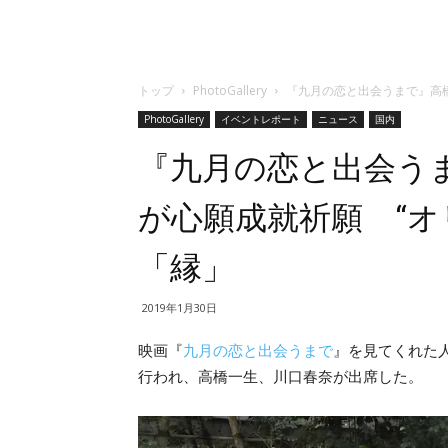
トップ
PhotoGallery
『九月の恋と出会うまで』高
PhotoGallery
イベントレポート
ニュース
国内
『九月の恋と出会う
が心願成就祈願 “オ
「縁」
2019年1月30日
映画『
九月の恋と出会うまで
』を見てくれた
行われ、高橋一生、川口春奈が出席した。