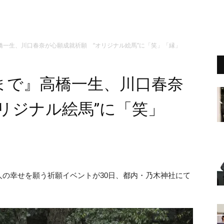
橋一生、川口春奈が心願成就祈願 “オリジナル絵馬”に「笑」「縁」
まで』高橋一生、川口春奈
リジナル絵馬”に「笑」
人の幸せを願う祈願イベントが30日、都内・乃木神社にて