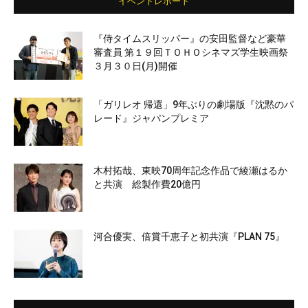
イベントレポート
『侍タイムスリッパー』の安田監督など豪華
審査員 第１９回ＴＯＨＯシネマズ学生映画祭
３月３０日(月)開催
「ガリレオ 帰還」9年ぶりの劇場版『沈黙のパ
レード』ジャパンプレミア
木村拓哉、東映70周年記念作品で綾瀬はるか
と共演 総製作費20億円
河合優実、倍賞千恵子と初共演『PLAN 75』