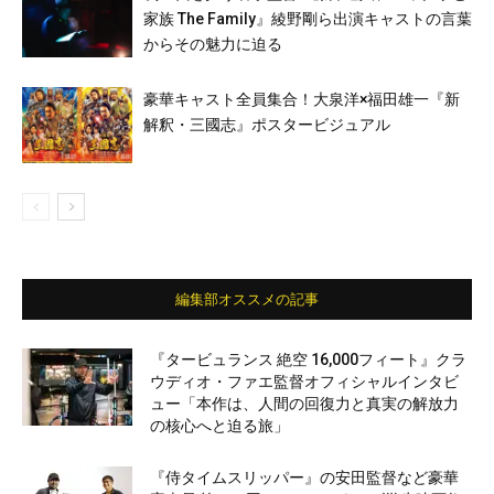
家族 The Family』綾野剛ら出演キャストの言葉
からその魅力に迫る
豪華キャスト全員集合！大泉洋×福田雄一『新
解釈・三國志』ポスタービジュアル
編集部オススメの記事
『タービュランス 絶空 16,000フィート』クラ
ウディオ・ファエ監督オフィシャルインタビ
ュー「本作は、人間の回復力と真実の解放力
の核心へと迫る旅」
『侍タイムスリッパー』の安田監督など豪華