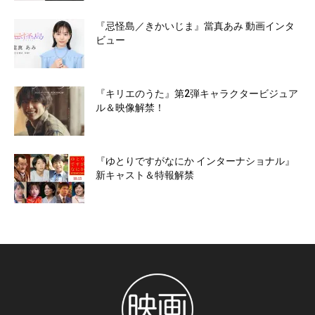
『忌怪島／きかいじま』當真あみ 動画インタ
ビュー
『キリエのうた』第2弾キャラクタービジュア
ル＆映像解禁！
『ゆとりですがなにか インターナショナル』
新キャスト＆特報解禁