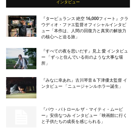
インタビュー
『タービュランス 絶空 16,000フィート』クラ
ウディオ・ファエ監督オフィシャルインタビ
ュー「本作は、人間の回復力と真実の解放力
の核心へと迫る旅」
『すべての夜を思いだす』見上 愛 インタビュ
ー 「ずっと住んでいる街のような大事な場
所」
『みなに幸あれ』古川琴音＆下津優太監督 イ
ンタビュー 「ニュージャンルホラー誕生」
『パウ・パトロール ザ・マイティ・ムービ
ー』安倍なつみ インタビュー「映画館に行く
と子供たちの成長を感じられる」