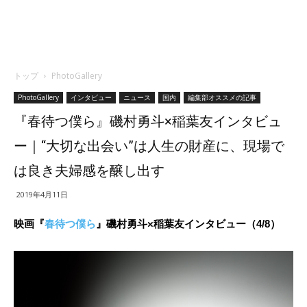
トップ
PhotoGallery
PhotoGallery
インタビュー
ニュース
国内
編集部オススメの記事
『春待つ僕ら』磯村勇斗×稲葉友インタビュ
ー｜“大切な出会い”は人生の財産に、現場で
は良き夫婦感を醸し出す
2019年4月11日
映画『
春待つ僕ら
』磯村勇斗×稲葉友インタビュー（4/8）