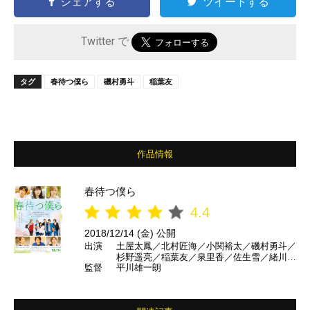
シェアする
ツイートする
Twitter で
タグ
春待つ僕ら
磯村勇斗
稲葉友
作品情報
春待つ僕ら
4.4
2018/12/14 (金) 公開
出演
土屋太鳳／北村匠海／小関裕太／磯村勇斗／
杉野遥亮／稲葉友／泉里香／佐生雪／緒川た
監督
平川雄一朗
まき ほか