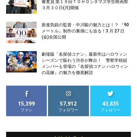
審査員 第１９回ＴＯＨＯシネマズ学生映画祭
３月３０日(月)開催
新進気鋭の監督・中川駿の魅力とは！？ 『90
メートル』制作の裏側にも迫る！3 月 27 日
(金)全国公開
劇場版「名探偵コナン」最新作はハロウィン
シーズンで賑わう渋谷が舞台！ 警察学校組
メンバーも登場の『名探偵コナン ハロウィン
の花嫁』の魅力を徹底解説
15,399
57,912
43,835
ファン
フォロワー
フォロワー