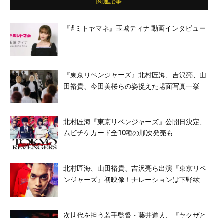
関連記事
『#ミトヤマネ』玉城ティナ 動画インタビュー
『東京リベンジャーズ』北村匠海、吉沢亮、山
田裕貴、今田美桜らの姿捉えた場面写真一挙
北村匠海『東京リベンジャーズ』公開日決定、
ムビチケカード全10種の順次発売も
北村匠海、山田裕貴、吉沢亮ら出演『東京リベ
ンジャーズ』初映像！ナレーションは下野紘
次世代を担う若手監督・藤井道人、『ヤクザと