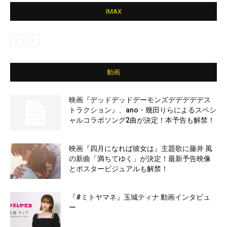
IMAX
動画
映画『デッドデッドデーモンズデデデデデス
トラクション』、ano・幾田りらによるスペシ
ャルコラボソング2曲が決定！本予告も解禁！
映画『四月になれば彼女は』主題歌に藤井 風
の新曲「満ちてゆく」が決定！最新予告映像
とポスタービジュアルも解禁！
『#ミトヤマネ』玉城ティナ 動画インタビュ
ー