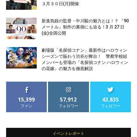
３月３０日(月)開催
新進気鋭の監督・中川駿の魅力とは！？ 『90
メートル』制作の裏側にも迫る！3 月 27 日
(金)全国公開
劇場版「名探偵コナン」最新作はハロウィン
シーズンで賑わう渋谷が舞台！ 警察学校組
メンバーも登場の『名探偵コナン ハロウィン
の花嫁』の魅力を徹底解説
15,399
57,912
43,835
ファン
フォロワー
フォロワー
イベントレポート