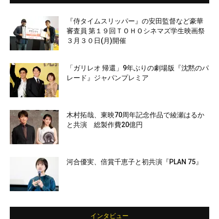
『侍タイムスリッパー』の安田監督など豪華
審査員 第１９回ＴＯＨＯシネマズ学生映画祭
３月３０日(月)開催
「ガリレオ 帰還」9年ぶりの劇場版『沈黙のパ
レード』ジャパンプレミア
木村拓哉、東映70周年記念作品で綾瀬はるか
と共演 総製作費20億円
河合優実、倍賞千恵子と初共演『PLAN 75』
インタビュー