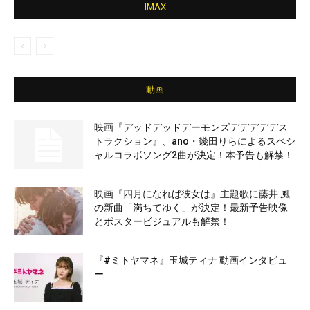
IMAX
動画
映画『デッドデッドデーモンズデデデデデス
トラクション』、ano・幾田りらによるスペシ
ャルコラボソング2曲が決定！本予告も解禁！
映画『四月になれば彼女は』主題歌に藤井 風
の新曲「満ちてゆく」が決定！最新予告映像
とポスタービジュアルも解禁！
『#ミトヤマネ』玉城ティナ 動画インタビュ
ー