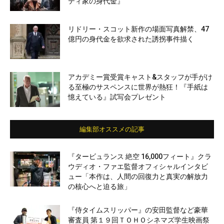
ティ家の身代金』
リドリー・スコット新作の場面写真解禁、47
億円の身代金を欲求された誘拐事件描く
アカデミー賞受賞キャスト&スタッフが手がけ
る至極のサスペンスに世界が熱狂！『手紙は
憶えている』試写会プレゼント
編集部オススメの記事
『タービュランス 絶空 16,000フィート』クラ
ウディオ・ファエ監督オフィシャルインタビ
ュー「本作は、人間の回復力と真実の解放力
の核心へと迫る旅」
『侍タイムスリッパー』の安田監督など豪華
審査員 第１９回ＴＯＨＯシネマズ学生映画祭