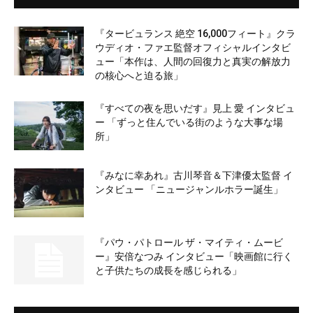
『タービュランス 絶空 16,000フィート』クラ
ウディオ・ファエ監督オフィシャルインタビ
ュー「本作は、人間の回復力と真実の解放力
の核心へと迫る旅」
『すべての夜を思いだす』見上 愛 インタビュ
ー 「ずっと住んでいる街のような大事な場
所」
『みなに幸あれ』古川琴音＆下津優太監督 イ
ンタビュー 「ニュージャンルホラー誕生」
『パウ・パトロール ザ・マイティ・ムービ
ー』安倍なつみ インタビュー「映画館に行く
と子供たちの成長を感じられる」