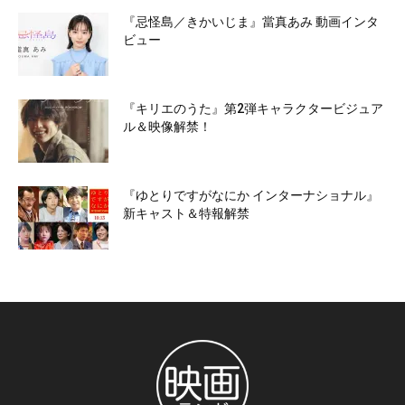
『忌怪島／きかいじま』當真あみ 動画インタ
ビュー
『キリエのうた』第2弾キャラクタービジュア
ル＆映像解禁！
『ゆとりですがなにか インターナショナル』
新キャスト＆特報解禁