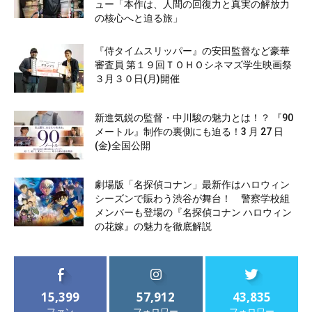
ュー「本作は、人間の回復力と真実の解放力
の核心へと迫る旅」
『侍タイムスリッパー』の安田監督など豪華
審査員 第１９回ＴＯＨＯシネマズ学生映画祭
３月３０日(月)開催
新進気鋭の監督・中川駿の魅力とは！？ 『90
メートル』制作の裏側にも迫る！3 月 27 日
(金)全国公開
劇場版「名探偵コナン」最新作はハロウィン
シーズンで賑わう渋谷が舞台！ 警察学校組
メンバーも登場の『名探偵コナン ハロウィン
の花嫁』の魅力を徹底解説
15,399
57,912
43,835
ファン
フォロワー
フォロワー