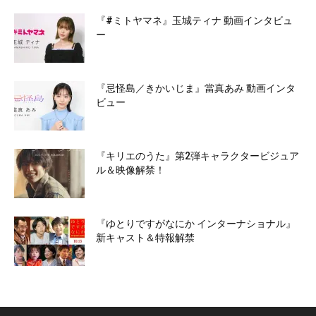
『#ミトヤマネ』玉城ティナ 動画インタビュ
ー
『忌怪島／きかいじま』當真あみ 動画インタ
ビュー
『キリエのうた』第2弾キャラクタービジュア
ル＆映像解禁！
『ゆとりですがなにか インターナショナル』
新キャスト＆特報解禁