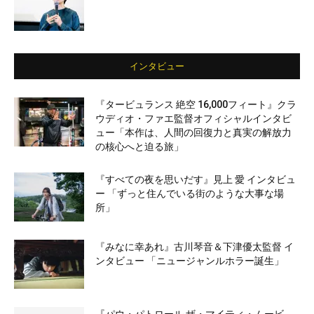
インタビュー
『タービュランス 絶空 16,000フィート』クラ
ウディオ・ファエ監督オフィシャルインタビ
ュー「本作は、人間の回復力と真実の解放力
の核心へと迫る旅」
『すべての夜を思いだす』見上 愛 インタビュ
ー 「ずっと住んでいる街のような大事な場
所」
『みなに幸あれ』古川琴音＆下津優太監督 イ
ンタビュー 「ニュージャンルホラー誕生」