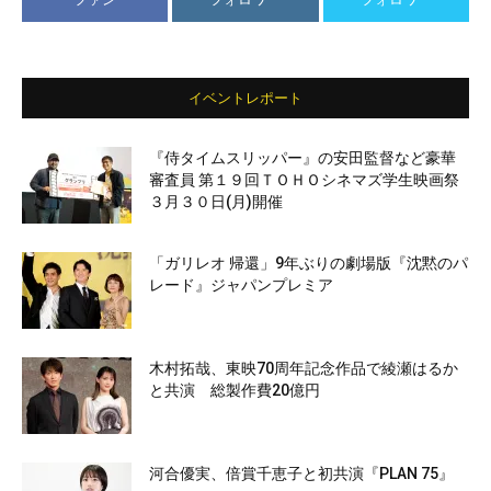
イベントレポート
『侍タイムスリッパー』の安田監督など豪華
審査員 第１９回ＴＯＨＯシネマズ学生映画祭
３月３０日(月)開催
「ガリレオ 帰還」9年ぶりの劇場版『沈黙のパ
レード』ジャパンプレミア
木村拓哉、東映70周年記念作品で綾瀬はるか
と共演 総製作費20億円
河合優実、倍賞千恵子と初共演『PLAN 75』