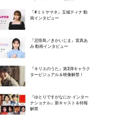
『#ミトヤマネ』玉城ティナ 動
画インタビュー
『忌怪島／きかいじま』當真あ
み 動画インタビュー
『キリエのうた』第2弾キャラク
タービジュアル＆映像解禁！
『ゆとりですがなにか インター
ナショナル』新キャスト＆特報
解禁