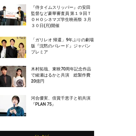
『侍タイムスリッパー』の安田
監督など豪華審査員 第１９回Ｔ
ＯＨＯシネマズ学生映画祭 ３月
３０日(月)開催
「ガリレオ 帰還」9年ぶりの劇場
版『沈黙のパレード』ジャパン
プレミア
木村拓哉、東映70周年記念作品
で綾瀬はるかと共演 総製作費
20億円
河合優実、倍賞千恵子と初共演
『PLAN 75』