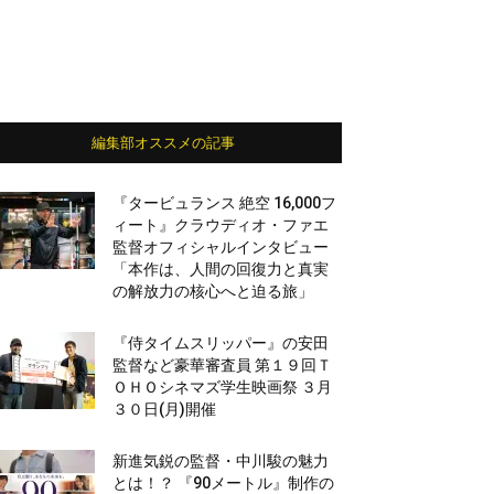
編集部オススメの記事
『タービュランス 絶空 16,000フ
ィート』クラウディオ・ファエ
監督オフィシャルインタビュー
「本作は、人間の回復力と真実
の解放力の核心へと迫る旅」
『侍タイムスリッパー』の安田
監督など豪華審査員 第１９回Ｔ
ＯＨＯシネマズ学生映画祭 ３月
３０日(月)開催
新進気鋭の監督・中川駿の魅力
とは！？ 『90メートル』制作の