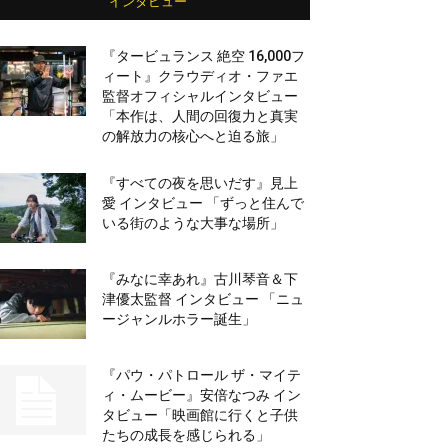
インタビュー
『タービュランス 絶空 16,000フ
ィート』クラウディオ・ファエ
監督オフィシャルインタビュー
「本作は、人間の回復力と真実
の解放力の核心へと迫る旅」
『すべての夜を思いだす』見上
愛 インタビュー 「ずっと住んで
いる街のような大事な場所」
『みなに幸あれ』古川琴音＆下
津優太監督 インタビュー 「ニュ
ージャンルホラー誕生」
『パウ・パトロール ザ・マイテ
ィ・ムービー』安倍なつみ イン
タビュー「映画館に行くと子供
たちの成長を感じられる」