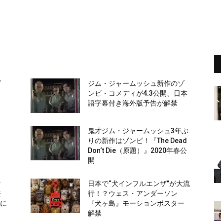
イ
ビ
ジム・ジャームッシュ新作のゾ
ンビ・コメディが4.3公開、日本
語字幕付き海外版予告が解禁
！
鬼才ジム・ジャームッシュ3年ぶ
りの新作はゾンビ！『The Dead
も
Don‘t Die（原題）』2020年春公
開
マ
日本で“犬インフルエンザ”が大流
登
行！？ウェス・アンダーソン
鼓に
『犬ヶ島』モーションポスター
解禁