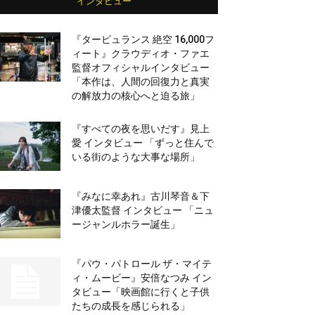
インタビュー
『タービュランス 絶空 16,000フ
ィート』クラウディオ・ファエ
監督オフィシャルインタビュー
「本作は、人間の回復力と真実
の解放力の核心へと迫る旅」
『すべての夜を思いだす』見上
愛 インタビュー 「ずっと住んで
いる街のような大事な場所」
『みなに幸あれ』古川琴音＆下
津優太監督 インタビュー 「ニュ
ージャンルホラー誕生」
『パウ・パトロール ザ・マイテ
ィ・ムービー』安倍なつみ イン
タビュー「映画館に行くと子供
たちの成長を感じられる」