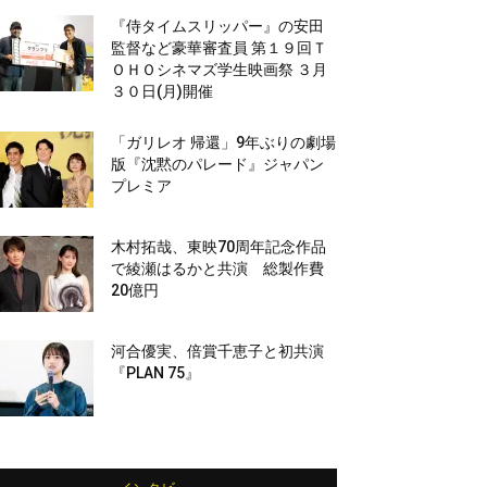
『侍タイムスリッパー』の安田
監督など豪華審査員 第１９回Ｔ
ＯＨＯシネマズ学生映画祭 ３月
３０日(月)開催
「ガリレオ 帰還」9年ぶりの劇場
版『沈黙のパレード』ジャパン
プレミア
木村拓哉、東映70周年記念作品
で綾瀬はるかと共演 総製作費
20億円
河合優実、倍賞千恵子と初共演
『PLAN 75』