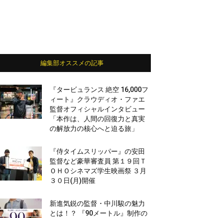
編集部オススメの記事
『タービュランス 絶空 16,000フ
ィート』クラウディオ・ファエ
監督オフィシャルインタビュー
「本作は、人間の回復力と真実
の解放力の核心へと迫る旅」
『侍タイムスリッパー』の安田
監督など豪華審査員 第１９回Ｔ
ＯＨＯシネマズ学生映画祭 ３月
３０日(月)開催
新進気鋭の監督・中川駿の魅力
とは！？ 『90メートル』制作の