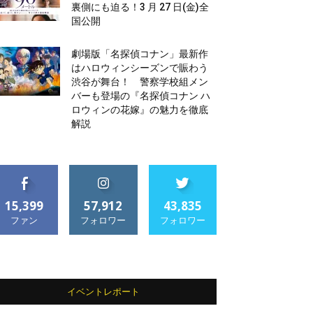
裏側にも迫る！3 月 27 日(金)全
国公開
劇場版「名探偵コナン」最新作
はハロウィンシーズンで賑わう
渋谷が舞台！ 警察学校組メン
バーも登場の『名探偵コナン ハ
ロウィンの花嫁』の魅力を徹底
解説
15,399
57,912
43,835
ファン
フォロワー
フォロワー
イベントレポート