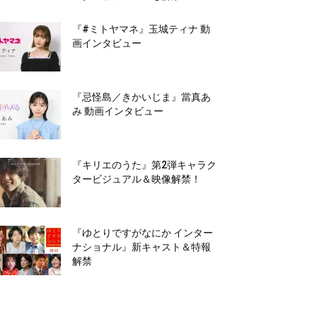
『#ミトヤマネ』玉城ティナ 動
画インタビュー
『忌怪島／きかいじま』當真あ
み 動画インタビュー
『キリエのうた』第2弾キャラク
タービジュアル＆映像解禁！
『ゆとりですがなにか インター
ナショナル』新キャスト＆特報
解禁