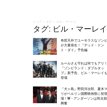
トップ
タグ
ビル・マーレイ
タグ: ビル・マーレ
奇想天外でユーモラスなゾン
が大量発生！『デッド・ドン
ト・ダイ』予告編
ルールさえ守れば何でもアリ
『ゾンビランド：ダブルタッ
プ』新予告、ビル・マーレイ
登場
『犬ヶ島』野田洋次郎、夏木
リがベルリン国際映画祭に初
場！W・アンダーソンは和太
興奮