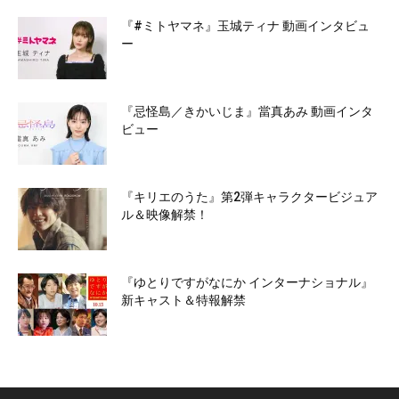
『#ミトヤマネ』玉城ティナ 動画インタビュ
ー
『忌怪島／きかいじま』當真あみ 動画インタ
ビュー
『キリエのうた』第2弾キャラクタービジュア
ル＆映像解禁！
『ゆとりですがなにか インターナショナル』
新キャスト＆特報解禁