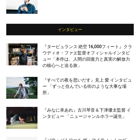
インタビュー
『タービュランス 絶空 16,000フィート』クラ
ウディオ・ファエ監督オフィシャルインタビ
ュー「本作は、人間の回復力と真実の解放力
の核心へと迫る旅」
『すべての夜を思いだす』見上 愛 インタビュ
ー 「ずっと住んでいる街のような大事な場
所」
『みなに幸あれ』古川琴音＆下津優太監督 イ
ンタビュー 「ニュージャンルホラー誕生」