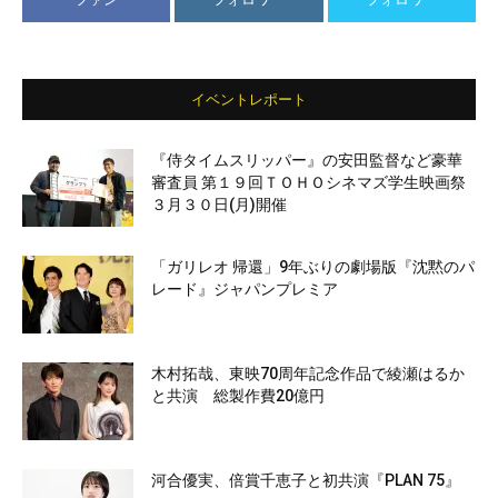
イベントレポート
『侍タイムスリッパー』の安田監督など豪華
審査員 第１９回ＴＯＨＯシネマズ学生映画祭
３月３０日(月)開催
「ガリレオ 帰還」9年ぶりの劇場版『沈黙のパ
レード』ジャパンプレミア
木村拓哉、東映70周年記念作品で綾瀬はるか
と共演 総製作費20億円
河合優実、倍賞千恵子と初共演『PLAN 75』