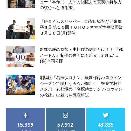
ュー「本作は、人間の回復力と真実の解放力
の核心へと迫る旅」
『侍タイムスリッパー』の安田監督など豪華
審査員 第１９回ＴＯＨＯシネマズ学生映画祭
３月３０日(月)開催
新進気鋭の監督・中川駿の魅力とは！？ 『90
メートル』制作の裏側にも迫る！3 月 27 日
(金)全国公開
劇場版「名探偵コナン」最新作はハロウィン
シーズンで賑わう渋谷が舞台！ 警察学校組
メンバーも登場の『名探偵コナン ハロウィン
の花嫁』の魅力を徹底解説
15,399
57,912
43,835
ファン
フォロワー
フォロワー