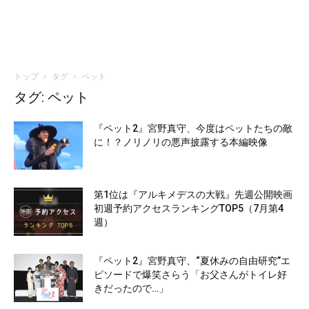
トップ
タグ
ペット
タグ: ペット
『ペット2』宮野真守、今度はペットたちの敵
に！？ノリノリの悪声披露する本編映像
第1位は『アルキメデスの大戦』先週公開映画
初週予約アクセスランキングTOP5（7月第4
週）
『ペット2』宮野真守、“夏休みの自由研究”エ
ピソードで爆笑さらう「お父さんがトイレ好
きだったので…」