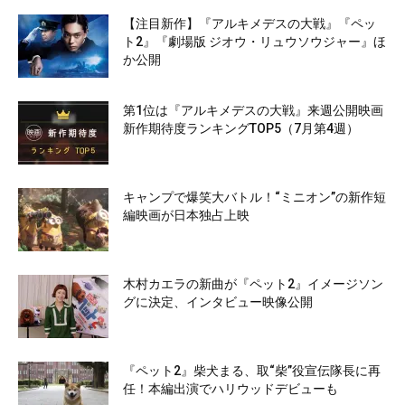
【注目新作】『アルキメデスの大戦』『ペッ
ト2』『劇場版 ジオウ・リュウソウジャー』ほ
か公開
第1位は『アルキメデスの大戦』来週公開映画
新作期待度ランキングTOP5（7月第4週）
キャンプで爆笑大バトル！“ミニオン”の新作短
編映画が日本独占上映
木村カエラの新曲が『ペット2』イメージソン
グに決定、インタビュー映像公開
『ペット2』柴犬まる、取“柴”役宣伝隊長に再
任！本編出演でハリウッドデビューも