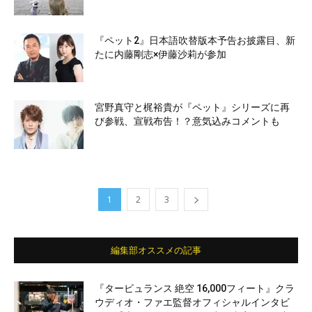
『ペット2』日本語吹替版本予告お披露目、新
たに内藤剛志×伊藤沙莉が参加
宮野真守と梶裕貴が『ペット』シリーズに再
び参戦、宣戦布告！？意気込みコメントも
1
2
3
編集部オススメの記事
『タービュランス 絶空 16,000フィート』クラ
ウディオ・ファエ監督オフィシャルインタビ