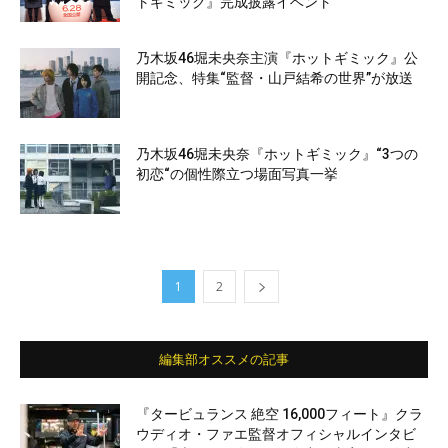
トギミック』完成披露イベント
乃木坂46堀未央奈主演『ホットギミック』公
開記念、特集“監督・山戸結希の世界”が放送
乃木坂46堀未央奈『ホットギミック』“3つの
初恋“の個性際立つ場面写真一挙
1
2
編集部オススメの記事
『タービュランス 絶空 16,000フィート』クラ
ウディオ・ファエ監督オフィシャルインタビ