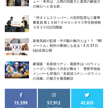
ュー「本作は、人間の回復力と真実の解放力
の核心へと迫る旅」
『侍タイムスリッパー』の安田監督など豪華
審査員 第１９回ＴＯＨＯシネマズ学生映画祭
３月３０日(月)開催
新進気鋭の監督・中川駿の魅力とは！？ 『90
メートル』制作の裏側にも迫る！3 月 27 日
(金)全国公開
劇場版「名探偵コナン」最新作はハロウィン
シーズンで賑わう渋谷が舞台！ 警察学校組
メンバーも登場の『名探偵コナン ハロウィン
の花嫁』の魅力を徹底解説
15,399
57,912
43,835
ファン
フォロワー
フォロワー