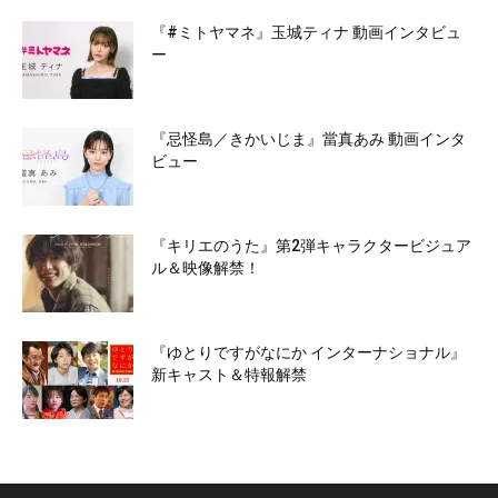
『#ミトヤマネ』玉城ティナ 動画インタビュ
ー
『忌怪島／きかいじま』當真あみ 動画インタ
ビュー
『キリエのうた』第2弾キャラクタービジュア
ル＆映像解禁！
『ゆとりですがなにか インターナショナル』
新キャスト＆特報解禁