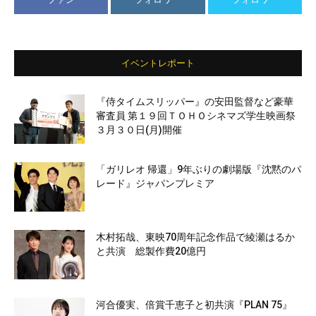
イベントレポート
『侍タイムスリッパー』の安田監督など豪華
審査員 第１９回ＴＯＨＯシネマズ学生映画祭
３月３０日(月)開催
「ガリレオ 帰還」9年ぶりの劇場版『沈黙のパ
レード』ジャパンプレミア
木村拓哉、東映70周年記念作品で綾瀬はるか
と共演 総製作費20億円
河合優実、倍賞千恵子と初共演『PLAN 75』