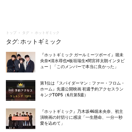
トップ
タグ
ホットギミック
タグ: ホットギミック
『ホットギミック ガールミーツボーイ』堀未
央奈×清水尋也×板垣瑞生×間宮祥太朗インタビ
ュー｜「このメンバーで本当に良かった」
第1位は『スパイダーマン：ファー・フロム・
ホーム』先週公開映画 初週予約アクセスラン
キングTOP5（6月第5週）
『ホットギミック』乃木坂46堀未央奈、初主
演映画の封切りに感涙「一生懸命、一分一秒
愛を込めて」