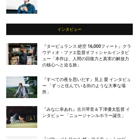
インタビュー
『タービュランス 絶空 16,000フィート』クラ
ウディオ・ファエ監督オフィシャルインタビ
ュー「本作は、人間の回復力と真実の解放力
の核心へと迫る旅」
『すべての夜を思いだす』見上 愛 インタビュ
ー 「ずっと住んでいる街のような大事な場
所」
『みなに幸あれ』古川琴音＆下津優太監督 イ
ンタビュー 「ニュージャンルホラー誕生」