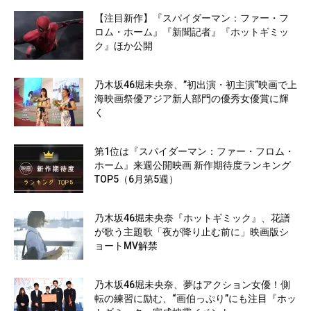
【注目新作】『スパイダーマン：ファー・フ
ロム・ホーム』『新聞記者』『ホットギミッ
ク』ほか公開
乃木坂46堀未央奈、”初出演・初主演”映画で上
海映画祭優アジア新人部門の優秀女優賞に輝
く
第1位は『スパイダーマン：ファー・フロム・
ホーム』来週公開映画 新作期待度ランキング
TOP5（6月第5週）
乃木坂46堀未央奈『ホットギミック』、花譜
が歌う主題歌「夜が降り止む前に」映画版シ
ョートMV解禁
乃木坂46堀未央奈、夢はアクション女優！側
転の練習に励む、“画伯っぷり”にも注目『ホッ