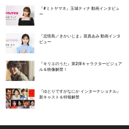
『#ミトヤマネ』玉城ティナ 動画インタビュ
ー
『忌怪島／きかいじま』當真あみ 動画インタ
ビュー
『キリエのうた』第2弾キャラクタービジュア
ル＆映像解禁！
『ゆとりですがなにか インターナショナル』
新キャスト＆特報解禁