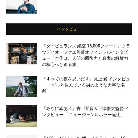
インタビュー
『タービュランス 絶空 16,000フィート』クラ
ウディオ・ファエ監督オフィシャルインタビ
ュー「本作は、人間の回復力と真実の解放力
の核心へと迫る旅」
『すべての夜を思いだす』見上 愛 インタビュ
ー 「ずっと住んでいる街のような大事な場
所」
『みなに幸あれ』古川琴音＆下津優太監督 イ
ンタビュー 「ニュージャンルホラー誕生」