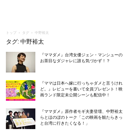
トップ
タグ
中野裕太
タグ: 中野裕太
『ママダメ』台湾女優ジェン・マンシューの
お茶目なダジャレに誰も気づかず！？
『ママは日本へ嫁に行っちゃダメと言うけれ
ど。』レビューを書いて全員プレゼント！映
画ランド限定未公開シーンも配信中！
『ママダメ』原作者モギ夫妻登壇、中野裕太
らとほのぼのトーク「この映画を観たらきっ
と台湾に行きたくなる！」