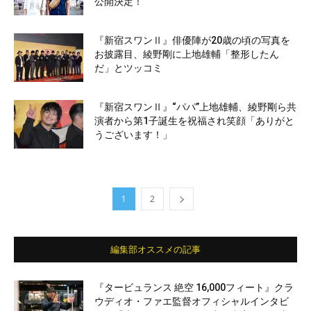
公開決定！
『新宿スワンⅡ』俳優陣が20歳の頃の写真を
お披露目、綾野剛に上地雄輔「整形したん
だ」とツッコミ
『新宿スワンⅡ』“パパ”上地雄輔、綾野剛ら共
演者から第1子誕生を祝福され笑顔「ありがと
うございます！」
1
2
編集部オススメの記事
『タービュランス 絶空 16,000フィート』クラ
ウディオ・ファエ監督オフィシャルインタビ