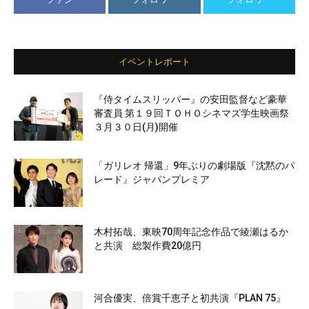
イベントレポート
『侍タイムスリッパー』の安田監督など豪華
審査員 第１９回ＴＯＨＯシネマズ学生映画祭
３月３０日(月)開催
「ガリレオ 帰還」9年ぶりの劇場版『沈黙のパ
レード』ジャパンプレミア
木村拓哉、東映70周年記念作品で綾瀬はるか
と共演 総製作費20億円
河合優実、倍賞千恵子と初共演『PLAN 75』