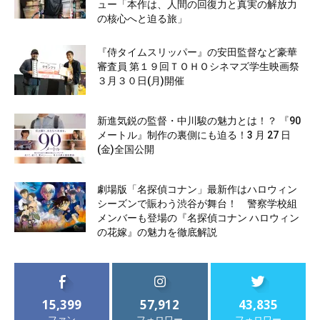
ュー「本作は、人間の回復力と真実の解放力
の核心へと迫る旅」
『侍タイムスリッパー』の安田監督など豪華
審査員 第１９回ＴＯＨＯシネマズ学生映画祭
３月３０日(月)開催
新進気鋭の監督・中川駿の魅力とは！？ 『90
メートル』制作の裏側にも迫る！3 月 27 日
(金)全国公開
劇場版「名探偵コナン」最新作はハロウィン
シーズンで賑わう渋谷が舞台！ 警察学校組
メンバーも登場の『名探偵コナン ハロウィン
の花嫁』の魅力を徹底解説
15,399
57,912
43,835
ファン
フォロワー
フォロワー