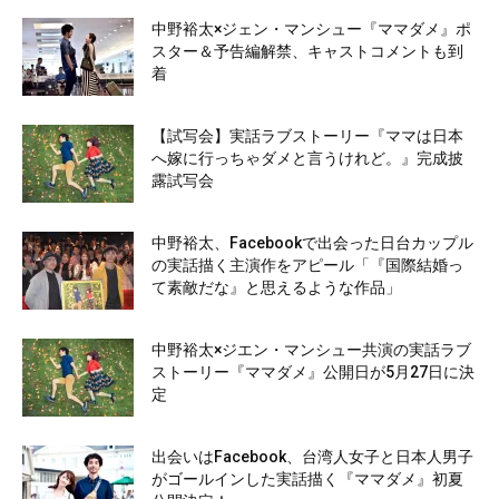
中野裕太×ジェン・マンシュー『ママダメ』ポ
スター＆予告編解禁、キャストコメントも到
着
【試写会】実話ラブストーリー『ママは日本
へ嫁に行っちゃダメと言うけれど。』完成披
露試写会
中野裕太、Facebookで出会った日台カップル
の実話描く主演作をアピール「『国際結婚っ
て素敵だな』と思えるような作品」
中野裕太×ジエン・マンシュー共演の実話ラブ
ストーリー『ママダメ』公開日が5月27日に決
定
出会いはFacebook、台湾人女子と日本人男子
がゴールインした実話描く『ママダメ』初夏