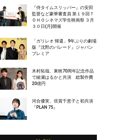
『侍タイムスリッパー』の安田
監督など豪華審査員 第１９回Ｔ
ＯＨＯシネマズ学生映画祭 ３月
３０日(月)開催
「ガリレオ 帰還」9年ぶりの劇場
版『沈黙のパレード』ジャパン
プレミア
木村拓哉、東映70周年記念作品
で綾瀬はるかと共演 総製作費
20億円
河合優実、倍賞千恵子と初共演
『PLAN 75』