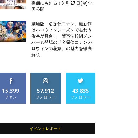
裏側にも迫る！3 月 27 日(金)全
国公開
劇場版「名探偵コナン」最新作
はハロウィンシーズンで賑わう
渋谷が舞台！ 警察学校組メン
バーも登場の『名探偵コナン ハ
ロウィンの花嫁』の魅力を徹底
解説
15,399
57,912
43,835
ファン
フォロワー
フォロワー
イベントレポート