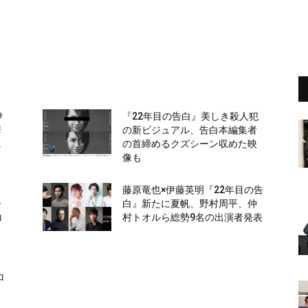
伊
『22年目の告白』美しき殺人犯
華
の新ビジュアル、告白本編集者
に
の首締めるクズシーン収めた映
像も
、
藤原竜也×伊藤英明『22年目の告
督
白』新たに夏帆、野村周平、仲
コ
村トオルら総勢9名の出演者発表
ロ