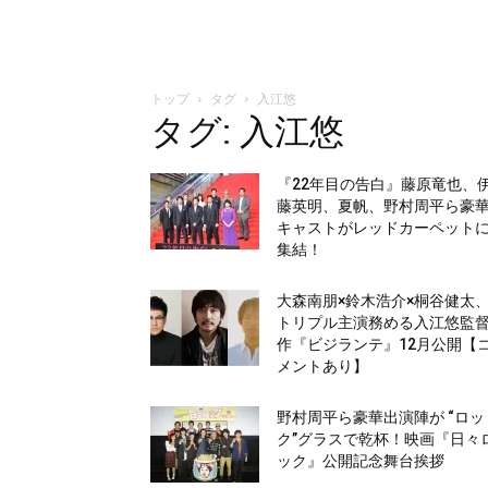
トップ
タグ
入江悠
タグ: 入江悠
『22年目の告白』藤原竜也、
藤英明、夏帆、野村周平ら豪
キャストがレッドカーペット
集結！
大森南朋×鈴木浩介×桐谷健太
トリプル主演務める入江悠監
作『ビジランテ』12月公開【
メントあり】
野村周平ら豪華出演陣が “ロッ
ク”グラスで乾杯！映画『日々
ック』公開記念舞台挨拶