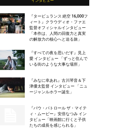
インタビュー
『タービュランス 絶空 16,000フ
ィート』クラウディオ・ファエ
監督オフィシャルインタビュー
「本作は、人間の回復力と真実
の解放力の核心へと迫る旅」
『すべての夜を思いだす』見上
愛 インタビュー 「ずっと住んで
いる街のような大事な場所」
『みなに幸あれ』古川琴音＆下
津優太監督 インタビュー 「ニュ
ージャンルホラー誕生」
『パウ・パトロール ザ・マイテ
ィ・ムービー』安倍なつみ イン
タビュー「映画館に行くと子供
たちの成長を感じられる」