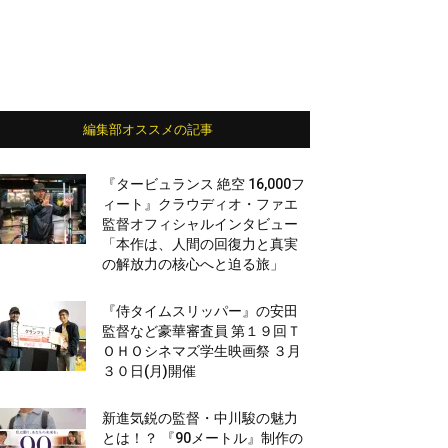
編集部オススメの記事
『タービュランス 絶空 16,000フ
ィート』クラウディオ・ファエ
監督オフィシャルインタビュー
「本作は、人間の回復力と真実
の解放力の核心へと迫る旅」
『侍タイムスリッパー』の安田
監督など豪華審査員 第１９回Ｔ
ＯＨＯシネマズ学生映画祭 ３月
３０日(月)開催
新進気鋭の監督・中川駿の魅力
とは！？ 『90メートル』制作の