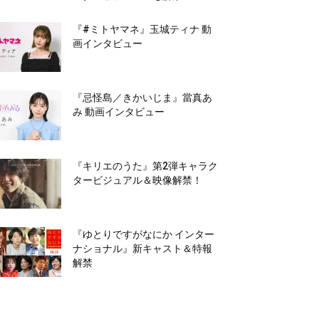
『#ミトヤマネ』玉城ティナ 動
画インタビュー
『忌怪島／きかいじま』當真あ
み 動画インタビュー
『キリエのうた』第2弾キャラク
タービジュアル＆映像解禁！
『ゆとりですがなにか インター
ナショナル』新キャスト＆特報
解禁