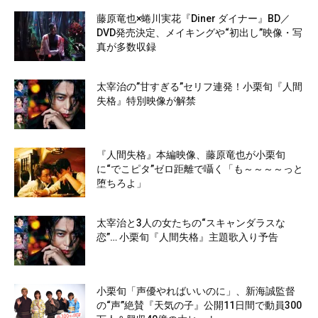
藤原竜也×蜷川実花『Diner ダイナー』BD／
DVD発売決定、メイキングや“初出し”映像・写
真が多数収録
太宰治の”甘すぎる”セリフ連発！小栗旬『人間
失格』特別映像が解禁
『人間失格』本編映像、藤原竜也が小栗旬
に“でこピタ”ゼロ距離で囁く「も～～～～っと
堕ちろよ」
太宰治と3人の女たちの“スキャンダラスな
恋”… 小栗旬『人間失格』主題歌入り予告
小栗旬「声優やればいいのに」、新海誠監督
の“声”絶賛『天気の子』公開11日間で動員300