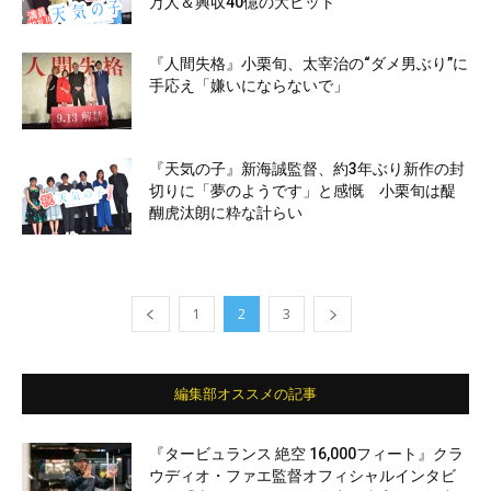
万人＆興収40億の大ヒット
『人間失格』小栗旬、太宰治の“ダメ男ぶり”に
手応え「嫌いにならないで」
『天気の子』新海誠監督、約3年ぶり新作の封
切りに「夢のようです」と感慨 小栗旬は醍
醐虎汰朗に粋な計らい
1
2
3
編集部オススメの記事
『タービュランス 絶空 16,000フィート』クラ
ウディオ・ファエ監督オフィシャルインタビ