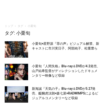
トップ
タグ
小栗旬
タグ: 小栗旬
小栗旬×星野源『罪の声』ビジュアル解禁、新
キャストに市川実日子、阿部純子、松重豊ら
小栗旬『人間失格』Blu-ray＆DVDが4.2発売、
山戸結希監督がディレクションしたドキュメ
ンタリー映像など収録
新海誠『天気の子』Blu-ray＆DVDが5.27発
売、醍醐⻁汰朗×森七菜×RADWIMPSによるビ
ジュアルコメンタリーなど収録