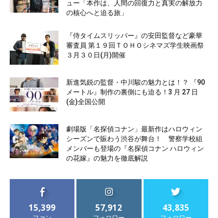
ュー「本作は、人間の回復力と真実の解放力
の核心へと迫る旅」
『侍タイムスリッパー』の安田監督など豪華
審査員 第１９回ＴＯＨＯシネマズ学生映画祭
３月３０日(月)開催
新進気鋭の監督・中川駿の魅力とは！？ 『90
メートル』制作の裏側にも迫る！3 月 27 日
(金)全国公開
劇場版「名探偵コナン」最新作はハロウィン
シーズンで賑わう渋谷が舞台！ 警察学校組
メンバーも登場の『名探偵コナン ハロウィン
の花嫁』の魅力を徹底解説
15,399
57,912
43,835
ファン
フォロワー
フォロワー