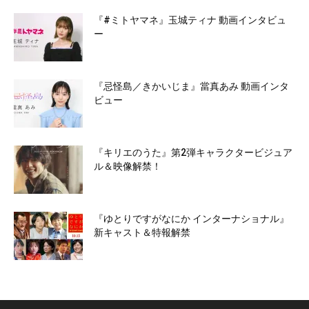
『#ミトヤマネ』玉城ティナ 動画インタビュ
ー
『忌怪島／きかいじま』當真あみ 動画インタ
ビュー
『キリエのうた』第2弾キャラクタービジュア
ル＆映像解禁！
『ゆとりですがなにか インターナショナル』
新キャスト＆特報解禁