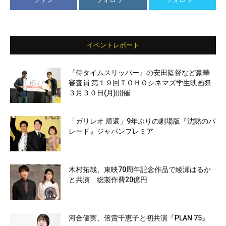
イベントレポート
『侍タイムスリッパー』の安田監督など豪華
審査員 第１９回ＴＯＨＯシネマズ学生映画祭
３月３０日(月)開催
「ガリレオ 帰還」9年ぶりの劇場版『沈黙のパ
レード』ジャパンプレミア
木村拓哉、東映70周年記念作品で綾瀬はるか
と共演 総製作費20億円
河合優実、倍賞千恵子と初共演『PLAN 75』