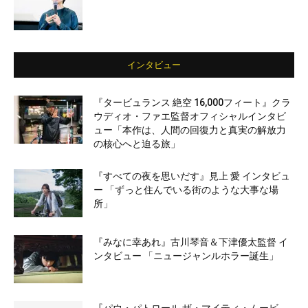
インタビュー
『タービュランス 絶空 16,000フィート』クラ
ウディオ・ファエ監督オフィシャルインタビ
ュー「本作は、人間の回復力と真実の解放力
の核心へと迫る旅」
『すべての夜を思いだす』見上 愛 インタビュ
ー 「ずっと住んでいる街のような大事な場
所」
『みなに幸あれ』古川琴音＆下津優太監督 イ
ンタビュー 「ニュージャンルホラー誕生」