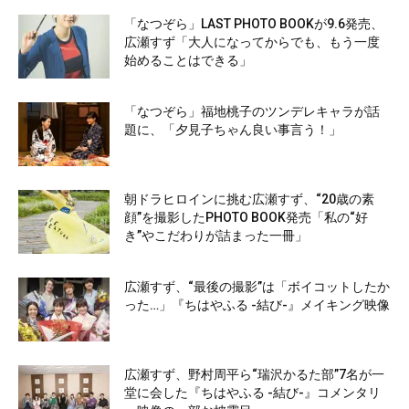
「なつぞら」LAST PHOTO BOOKが9.6発売、
広瀬すず「大人になってからでも、もう一度
始めることはできる」
「なつぞら」福地桃子のツンデレキャラが話
題に、「夕見子ちゃん良い事言う！」
朝ドラヒロインに挑む広瀬すず、“20歳の素
顔”を撮影したPHOTO BOOK発売「私の“好
き”やこだわりが詰まった一冊」
広瀬すず、“最後の撮影”は「ボイコットしたか
った…」『ちはやふる -結び-』メイキング映像
広瀬すず、野村周平ら“瑞沢かるた部”7名が一
堂に会した『ちはやふる -結び-』コメンタリ