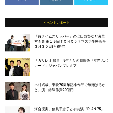
イベントレポート
『侍タイムスリッパー』の安田監督など豪華
審査員 第１９回ＴＯＨＯシネマズ学生映画祭
３月３０日(月)開催
「ガリレオ 帰還」9年ぶりの劇場版『沈黙のパ
レード』ジャパンプレミア
木村拓哉、東映70周年記念作品で綾瀬はるか
と共演 総製作費20億円
河合優実、倍賞千恵子と初共演『PLAN 75』