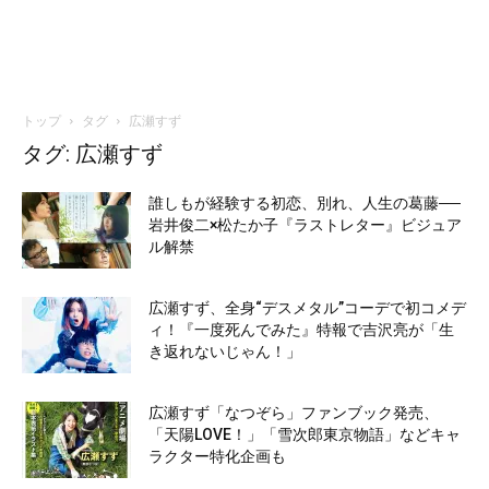
トップ
タグ
広瀬すず
タグ: 広瀬すず
誰しもが経験する初恋、別れ、人生の葛藤──
岩井俊二×松たか子『ラストレター』ビジュア
ル解禁
広瀬すず、全身“デスメタル”コーデで初コメデ
ィ！『一度死んでみた』特報で吉沢亮が「生
き返れないじゃん！」
広瀬すず「なつぞら」ファンブック発売、
「天陽LOVE！」「雪次郎東京物語」などキャ
ラクター特化企画も