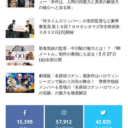
ュー「本作は、人間の回復力と真実の解放力
の核心へと迫る旅」
『侍タイムスリッパー』の安田監督など豪華
審査員 第１９回ＴＯＨＯシネマズ学生映画祭
３月３０日(月)開催
新進気鋭の監督・中川駿の魅力とは！？ 『90
メートル』制作の裏側にも迫る！3 月 27 日
(金)全国公開
劇場版「名探偵コナン」最新作はハロウィン
シーズンで賑わう渋谷が舞台！ 警察学校組
メンバーも登場の『名探偵コナン ハロウィン
の花嫁』の魅力を徹底解説
15,399
57,912
43,835
ファン
フォロワー
フォロワー