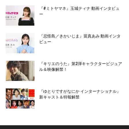
『#ミトヤマネ』玉城ティナ 動画インタビュ
ー
『忌怪島／きかいじま』當真あみ 動画インタ
ビュー
『キリエのうた』第2弾キャラクタービジュア
ル＆映像解禁！
『ゆとりですがなにか インターナショナル』
新キャスト＆特報解禁