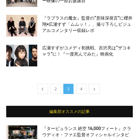
ー映像の一部お披露目
『ラプラスの魔女』監督の“意味深発言”に櫻井
翔×広瀬すず「ムムッ！」、撮り下ろしビジュ
アルコメンタリー収録レポ
広瀬すずがコメディ初挑戦、吉沢亮は“ザコキ
ャラ”に！『一度死んでみた』映画化
2
3
4
編集部オススメの記事
『タービュランス 絶空 16,000フィート』クラ
ウディオ・ファエ監督オフィシャルインタビ