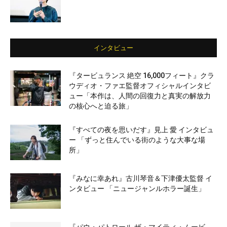
インタビュー
『タービュランス 絶空 16,000フィート』クラ
ウディオ・ファエ監督オフィシャルインタビ
ュー「本作は、人間の回復力と真実の解放力
の核心へと迫る旅」
『すべての夜を思いだす』見上 愛 インタビュ
ー 「ずっと住んでいる街のような大事な場
所」
『みなに幸あれ』古川琴音＆下津優太監督 イ
ンタビュー 「ニュージャンルホラー誕生」