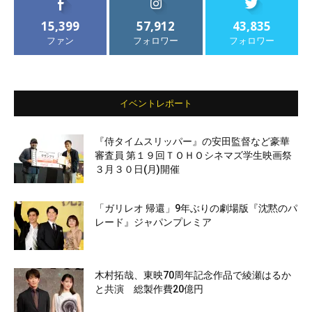
15,399
57,912
43,835
ファン
フォロワー
フォロワー
イベントレポート
『侍タイムスリッパー』の安田監督など豪華
審査員 第１９回ＴＯＨＯシネマズ学生映画祭
３月３０日(月)開催
「ガリレオ 帰還」9年ぶりの劇場版『沈黙のパ
レード』ジャパンプレミア
木村拓哉、東映70周年記念作品で綾瀬はるか
と共演 総製作費20億円