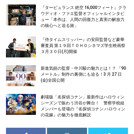
『タービュランス 絶空 16,000フィート』クラ
ウディオ・ファエ監督オフィシャルインタビ
ュー「本作は、人間の回復力と真実の解放力
の核心へと迫る旅」
『侍タイムスリッパー』の安田監督など豪華
審査員 第１９回ＴＯＨＯシネマズ学生映画祭
３月３０日(月)開催
新進気鋭の監督・中川駿の魅力とは！？ 『90
メートル』制作の裏側にも迫る！3 月 27 日
(金)全国公開
劇場版「名探偵コナン」最新作はハロウィン
シーズンで賑わう渋谷が舞台！ 警察学校組
メンバーも登場の『名探偵コナン ハロウィン
の花嫁』の魅力を徹底解説