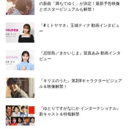
の新曲「満ちてゆく」が決定！最新予告映像
とポスタービジュアルも解禁！
『#ミトヤマネ』玉城ティナ 動画インタビュ
ー
『忌怪島／きかいじま』當真あみ 動画インタ
ビュー
『キリエのうた』第2弾キャラクタービジュア
ル＆映像解禁！
『ゆとりですがなにか インターナショナル』
新キャスト＆特報解禁