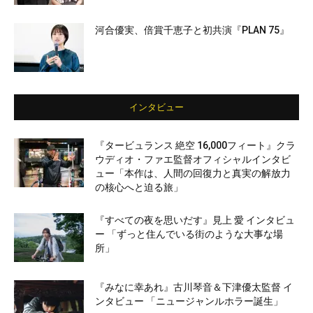
河合優実、倍賞千恵子と初共演『PLAN 75』
インタビュー
『タービュランス 絶空 16,000フィート』クラ
ウディオ・ファエ監督オフィシャルインタビ
ュー「本作は、人間の回復力と真実の解放力
の核心へと迫る旅」
『すべての夜を思いだす』見上 愛 インタビュ
ー 「ずっと住んでいる街のような大事な場
所」
『みなに幸あれ』古川琴音＆下津優太監督 イ
ンタビュー 「ニュージャンルホラー誕生」