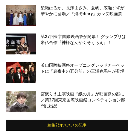
綾瀬はるか、長澤まさみ、夏帆、広瀬すずが
華やかに登場／『海街diary』カンヌ映画祭
第27回東京国際映画祭が閉幕！ グランプリは
米仏合作『神様なんかくそくらえ』！
釜山国際映画祭オープニングレッドカーペッ
トに『真夜中の五分前』の三浦春馬らが登場
宮沢りえ主演映画『紙の月』が映画祭の顔に
／第27回東京国際映画祭コンペティション部
門に出品
編集部オススメの記事