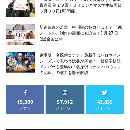
審査員 第１９回ＴＯＨＯシネマズ学生映画祭
３月３０日(月)開催
新進気鋭の監督・中川駿の魅力とは！？ 『90
メートル』制作の裏側にも迫る！3 月 27 日
(金)全国公開
劇場版「名探偵コナン」最新作はハロウィン
シーズンで賑わう渋谷が舞台！ 警察学校組
メンバーも登場の『名探偵コナン ハロウィン
の花嫁』の魅力を徹底解説
15,399
57,912
43,835
ファン
フォロワー
フォロワー