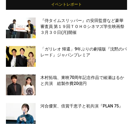
イベントレポート
『侍タイムスリッパー』の安田監督など豪華
審査員 第１９回ＴＯＨＯシネマズ学生映画祭
３月３０日(月)開催
「ガリレオ 帰還」9年ぶりの劇場版『沈黙のパ
レード』ジャパンプレミア
木村拓哉、東映70周年記念作品で綾瀬はるか
と共演 総製作費20億円
河合優実、倍賞千恵子と初共演『PLAN 75』