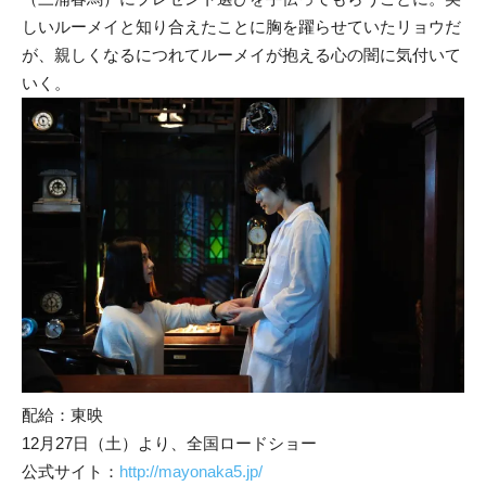
しいルーメイと知り合えたことに胸を躍らせていたリョウだ
が、親しくなるにつれてルーメイが抱える心の闇に気付いて
いく。
配給：東映
12月27日（土）より、全国ロードショー
公式サイト：
http://mayonaka5.jp/