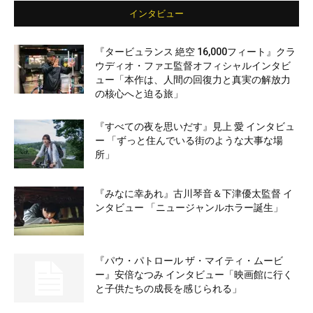
インタビュー
『タービュランス 絶空 16,000フィート』クラ
ウディオ・ファエ監督オフィシャルインタビ
ュー「本作は、人間の回復力と真実の解放力
の核心へと迫る旅」
『すべての夜を思いだす』見上 愛 インタビュ
ー 「ずっと住んでいる街のような大事な場
所」
『みなに幸あれ』古川琴音＆下津優太監督 イ
ンタビュー 「ニュージャンルホラー誕生」
『パウ・パトロール ザ・マイティ・ムービ
ー』安倍なつみ インタビュー「映画館に行く
と子供たちの成長を感じられる」