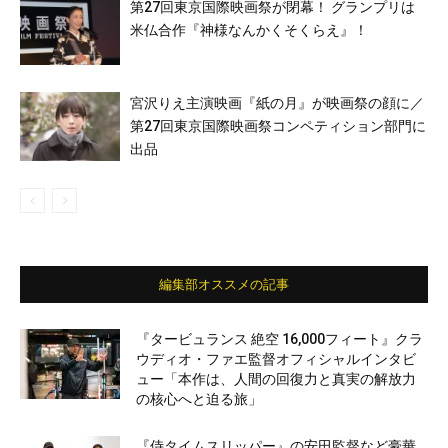
第27回東京国際映画祭が閉幕！ グランプリは
米仏合作『神様なんかくそくらえ』！
宮沢りえ主演映画『紙の月』が映画祭の顔に／
第27回東京国際映画祭コンペティション部門に
出品
編集部オススメの記事
『タービュランス 絶空 16,000フィート』クラ
ウディオ・ファエ監督オフィシャルインタビ
ュー「本作は、人間の回復力と真実の解放力
の核心へと迫る旅」
『侍タイムスリッパー』の安田監督など豪華