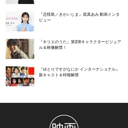
『忌怪島／きかいじま』當真あみ 動画インタ
ビュー
『キリエのうた』第2弾キャラクタービジュア
ル＆映像解禁！
『ゆとりですがなにか インターナショナル』
新キャスト＆特報解禁