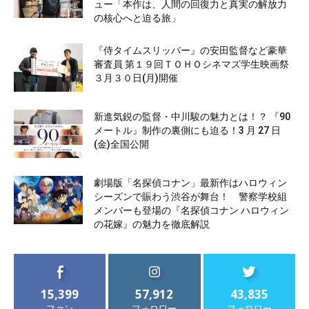
ュー「本作は、人間の回復力と真実の解放力
の核心へと迫る旅」
『侍タイムスリッパー』の安田監督など豪華
審査員 第１９回ＴＯＨＯシネマズ学生映画祭
３月３０日(月)開催
新進気鋭の監督・中川駿の魅力とは！？ 『90
メートル』制作の裏側にも迫る！3 月 27 日
(金)全国公開
劇場版「名探偵コナン」最新作はハロウィン
シーズンで賑わう渋谷が舞台！ 警察学校組
メンバーも登場の『名探偵コナン ハロウィン
の花嫁』の魅力を徹底解説
15,399
57,912
43,835
ファン
フォロワー
フォロワー