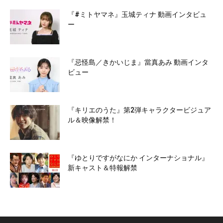
『#ミトヤマネ』玉城ティナ 動画インタビュ
ー
『忌怪島／きかいじま』當真あみ 動画インタ
ビュー
『キリエのうた』第2弾キャラクタービジュア
ル＆映像解禁！
『ゆとりですがなにか インターナショナル』
新キャスト＆特報解禁