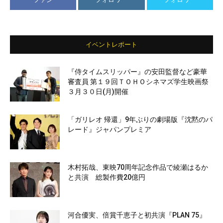
イベントレポート
『侍タイムスリッパー』の安田監督など豪華
審査員 第１９回ＴＯＨＯシネマズ学生映画祭
３月３０日(月)開催
「ガリレオ 帰還」9年ぶりの劇場版『沈黙のパ
レード』ジャパンプレミア
木村拓哉、東映70周年記念作品で綾瀬はるか
と共演 総製作費20億円
河合優実、倍賞千恵子と初共演『PLAN 75』