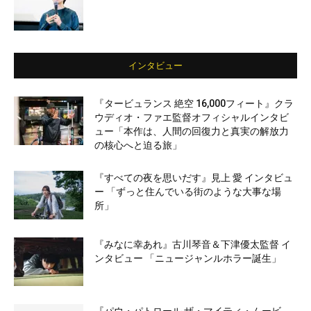
インタビュー
『タービュランス 絶空 16,000フィート』クラ
ウディオ・ファエ監督オフィシャルインタビ
ュー「本作は、人間の回復力と真実の解放力
の核心へと迫る旅」
『すべての夜を思いだす』見上 愛 インタビュ
ー 「ずっと住んでいる街のような大事な場
所」
『みなに幸あれ』古川琴音＆下津優太監督 イ
ンタビュー 「ニュージャンルホラー誕生」