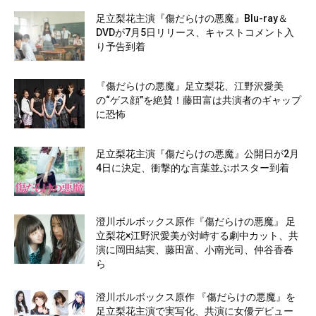
足立梨花主演『傷だらけの悪魔』Blu-ray＆
DVDが7月5日リリース、キャストコメント入
り予告到着
『傷だらけの悪魔』足立梨花、江野沢愛美
の“ゲス顔”を絶賛！藤田富は共演者のギャップ
に恐怖
足立梨花主演『傷だらけの悪魔』公開日が2月
4日に決定、衝撃的な言葉並ぶポスター到着
澄川ボルボックス原作『傷だらけの悪魔』 足
立梨花×江野沢愛美が対峙する劇中カット、共
演に岡田結実、藤田富、小南光司、仲谷香春
ら
澄川ボルボックス原作 『傷だらけの悪魔』を
足立梨花主演で実写化、共演に女優デビュー