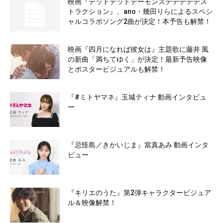
映画『デッドデッドデーモンズデデデデデス
トラクション』、ano・幾田りらによるスペシ
ャルコラボソング2曲が決定！本予告も解禁！
映画『四月になれば彼女は』主題歌に藤井 風
の新曲「満ちてゆく」が決定！最新予告映像
とポスタービジュアルも解禁！
『#ミトヤマネ』玉城ティナ 動画インタビュ
ー
『忌怪島／きかいじま』當真あみ 動画インタ
ビュー
『キリエのうた』第2弾キャラクタービジュア
ル＆映像解禁！