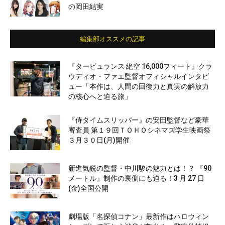
の岡田結実
編集部オススメの記事
『タービュランス 絶空 16,000フィート』クラ
ウディオ・ファエ監督オフィシャルインタビ
ュー「本作は、人間の回復力と真実の解放力
の核心へと迫る旅」
『侍タイムスリッパー』の安田監督など豪華
審査員 第１９回ＴＯＨＯシネマズ学生映画祭
３月３０日(月)開催
新進気鋭の監督・中川駿の魅力とは！？ 『90
メートル』制作の裏側にも迫る！3 月 27 日
(金)全国公開
劇場版「名探偵コナン」最新作はハロウィン