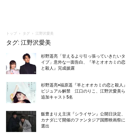
トップ
タグ
江野沢愛美
タグ: 江野沢愛美
杉野遥亮「甘えるより引っ張っていきたいタ
イプ」意外な一面告白、『羊とオオカミの恋
と殺人』完成披露
杉野遥亮×福原遥『羊とオオカミの恋と殺人』
ビジュアル解禁 江口のりこ、江野沢愛美ら
追加キャスト5名
飯豊まりえ主演『シライサン』公開日決定、
カナダにて開催のファンタジア国際映画祭に
選出