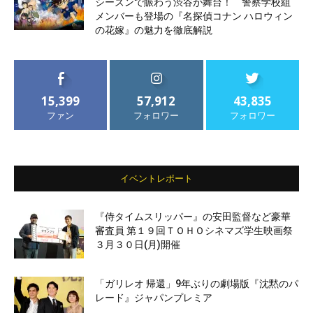
シーズンで賑わう渋谷が舞台！ 警察学校組
メンバーも登場の『名探偵コナン ハロウィン
の花嫁』の魅力を徹底解説
15,399
57,912
43,835
ファン
フォロワー
フォロワー
イベントレポート
『侍タイムスリッパー』の安田監督など豪華
審査員 第１９回ＴＯＨＯシネマズ学生映画祭
３月３０日(月)開催
「ガリレオ 帰還」9年ぶりの劇場版『沈黙のパ
レード』ジャパンプレミア