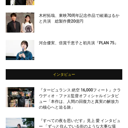
木村拓哉、東映70周年記念作品で綾瀬はるか
と共演 総製作費20億円
河合優実、倍賞千恵子と初共演『PLAN 75』
インタビュー
『タービュランス 絶空 16,000フィート』クラ
ウディオ・ファエ監督オフィシャルインタビ
ュー「本作は、人間の回復力と真実の解放力
の核心へと迫る旅」
『すべての夜を思いだす』見上 愛 インタビュ
ー 「ずっと住んでいる街のような大事な場