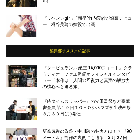
ルに
『リベンジgirl』“新星”竹内愛紗が銀幕デビュ
ー！桐谷美玲の妹役で出演
編集部オススメの記事
『タービュランス 絶空 16,000フィート』クラ
ウディオ・ファエ監督オフィシャルインタビ
ュー「本作は、人間の回復力と真実の解放力
の核心へと迫る旅」
『侍タイムスリッパー』の安田監督など豪華
審査員 第１９回ＴＯＨＯシネマズ学生映画祭
３月３０日(月)開催
新進気鋭の監督・中川駿の魅力とは！？ 『90
メートル』制作の裏側にも迫る！3 月 27 日