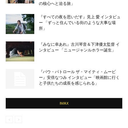
の核心へと迫る旅」
『すべての夜を思いだす』見上 愛 インタビュ
ー 「ずっと住んでいる街のような大事な場
所」
『みなに幸あれ』古川琴音＆下津優太監督 イ
ンタビュー 「ニュージャンルホラー誕生」
『パウ・パトロール ザ・マイティ・ムービ
ー』安倍なつみ インタビュー「映画館に行く
と子供たちの成長を感じられる」
IMAX