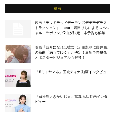
動画
映画『デッドデッドデーモンズデデデデデス
トラクション』、ano・幾田りらによるスペシ
ャルコラボソング2曲が決定！本予告も解禁！
映画『四月になれば彼女は』主題歌に藤井 風
の新曲「満ちてゆく」が決定！最新予告映像
とポスタービジュアルも解禁！
『#ミトヤマネ』玉城ティナ 動画インタビュ
ー
『忌怪島／きかいじま』當真あみ 動画インタ
ビュー