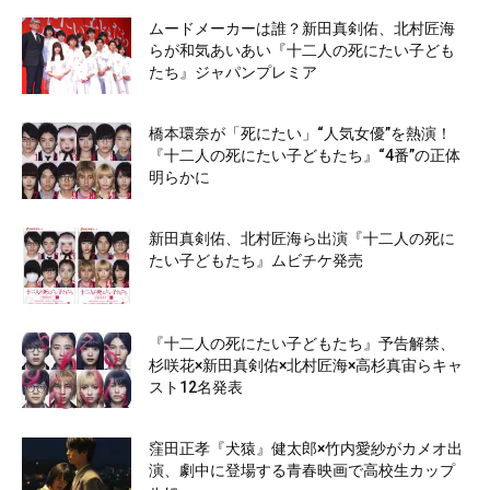
ムードメーカーは誰？新田真剣佑、北村匠海
らが和気あいあい『十二人の死にたい子ども
たち』ジャパンプレミア
橋本環奈が「死にたい」“人気女優”を熱演！
『十二人の死にたい子どもたち』“4番”の正体
明らかに
新田真剣佑、北村匠海ら出演『十二人の死に
たい子どもたち』ムビチケ発売
『十二人の死にたい子どもたち』予告解禁、
杉咲花×新田真剣佑×北村匠海×高杉真宙らキャ
スト12名発表
窪田正孝『犬猿』健太郎×竹内愛紗がカメオ出
演、劇中に登場する青春映画で高校生カップ