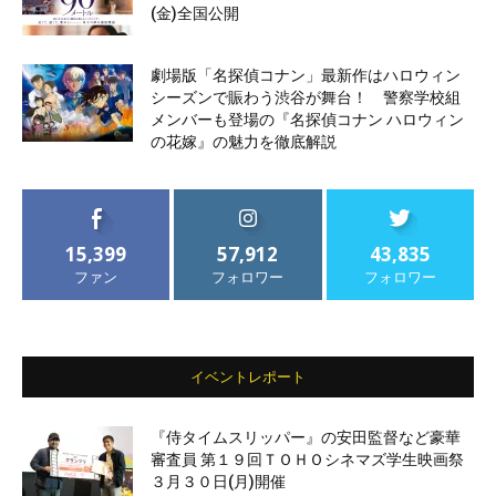
(金)全国公開
劇場版「名探偵コナン」最新作はハロウィン
シーズンで賑わう渋谷が舞台！ 警察学校組
メンバーも登場の『名探偵コナン ハロウィン
の花嫁』の魅力を徹底解説
15,399
57,912
43,835
ファン
フォロワー
フォロワー
イベントレポート
『侍タイムスリッパー』の安田監督など豪華
審査員 第１９回ＴＯＨＯシネマズ学生映画祭
３月３０日(月)開催