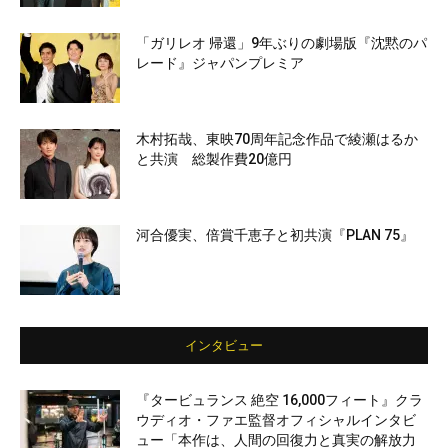
「ガリレオ 帰還」9年ぶりの劇場版『沈黙のパ
レード』ジャパンプレミア
木村拓哉、東映70周年記念作品で綾瀬はるか
と共演 総製作費20億円
河合優実、倍賞千恵子と初共演『PLAN 75』
インタビュー
『タービュランス 絶空 16,000フィート』クラ
ウディオ・ファエ監督オフィシャルインタビ
ュー「本作は、人間の回復力と真実の解放力