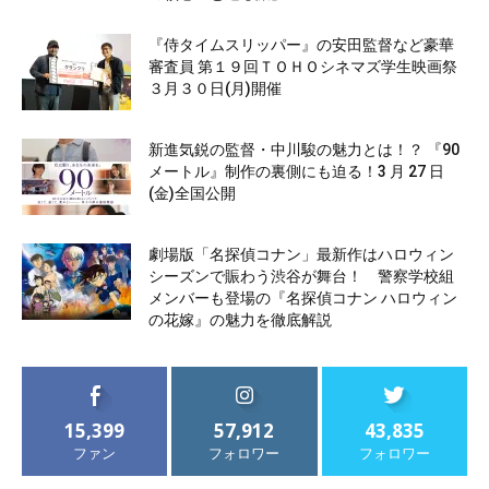
『侍タイムスリッパー』の安田監督など豪華
審査員 第１９回ＴＯＨＯシネマズ学生映画祭
３月３０日(月)開催
新進気鋭の監督・中川駿の魅力とは！？ 『90
メートル』制作の裏側にも迫る！3 月 27 日
(金)全国公開
劇場版「名探偵コナン」最新作はハロウィン
シーズンで賑わう渋谷が舞台！ 警察学校組
メンバーも登場の『名探偵コナン ハロウィン
の花嫁』の魅力を徹底解説
15,399
57,912
43,835
ファン
フォロワー
フォロワー