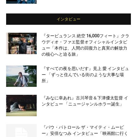
インタビュー
『タービュランス 絶空 16,000フィート』クラ
ウディオ・ファエ監督オフィシャルインタビ
ュー「本作は、人間の回復力と真実の解放力
の核心へと迫る旅」
『すべての夜を思いだす』見上 愛 インタビュ
ー 「ずっと住んでいる街のような大事な場
所」
『みなに幸あれ』古川琴音＆下津優太監督 イ
ンタビュー 「ニュージャンルホラー誕生」
『パウ・パトロール ザ・マイティ・ムービ
ー』安倍なつみ インタビュー「映画館に行く