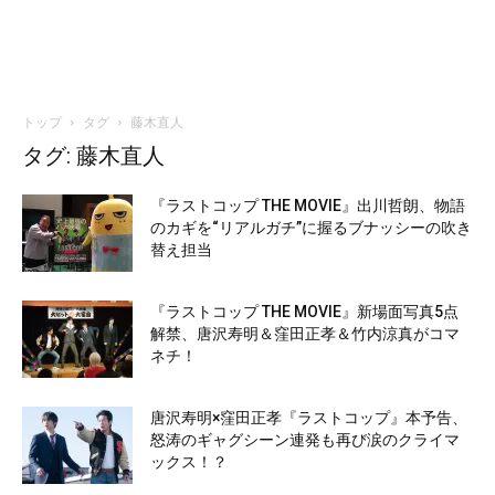
トップ
タグ
藤木直人
タグ: 藤木直人
『ラストコップ THE MOVIE』出川哲朗、物語
のカギを“リアルガチ”に握るブナッシーの吹き
替え担当
『ラストコップ THE MOVIE』新場面写真5点
解禁、唐沢寿明＆窪田正孝＆竹内涼真がコマ
ネチ！
唐沢寿明×窪田正孝『ラストコップ』本予告、
怒涛のギャグシーン連発も再び涙のクライマ
ックス！？