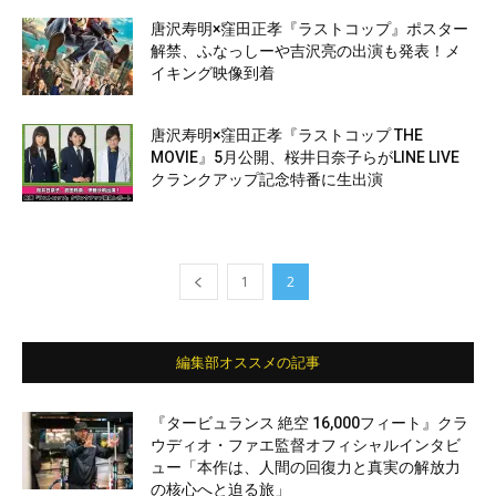
唐沢寿明×窪田正孝『ラストコップ』ポスター
解禁、ふなっしーや吉沢亮の出演も発表！メ
イキング映像到着
唐沢寿明×窪田正孝『ラストコップ THE
MOVIE』5月公開、桜井日奈子らがLINE LIVE
クランクアップ記念特番に生出演
1
2
編集部オススメの記事
『タービュランス 絶空 16,000フィート』クラ
ウディオ・ファエ監督オフィシャルインタビ
ュー「本作は、人間の回復力と真実の解放力
の核心へと迫る旅」