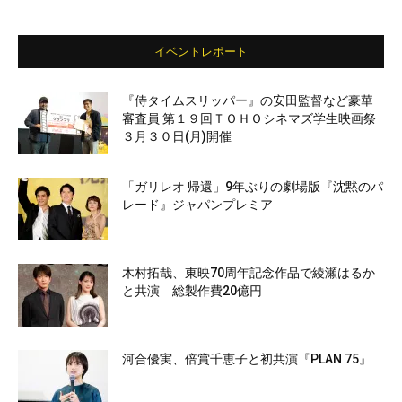
イベントレポート
『侍タイムスリッパー』の安田監督など豪華
審査員 第１９回ＴＯＨＯシネマズ学生映画祭
３月３０日(月)開催
「ガリレオ 帰還」9年ぶりの劇場版『沈黙のパ
レード』ジャパンプレミア
木村拓哉、東映70周年記念作品で綾瀬はるか
と共演 総製作費20億円
河合優実、倍賞千恵子と初共演『PLAN 75』