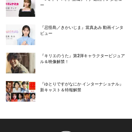
ー
『忌怪島／きかいじま』當真あみ 動画インタ
ビュー
『キリエのうた』第2弾キャラクタービジュア
ル＆映像解禁！
『ゆとりですがなにか インターナショナル』
新キャスト＆特報解禁