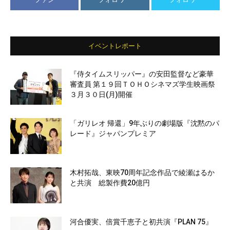
イベントレポート
『侍タイムスリッパー』の安田監督など豪華
審査員 第１９回ＴＯＨＯシネマズ学生映画祭
３月３０日(月)開催
「ガリレオ 帰還」9年ぶりの劇場版『沈黙のパ
レード』ジャパンプレミア
木村拓哉、東映70周年記念作品で綾瀬はるか
と共演 総製作費20億円
河合優実、倍賞千恵子と初共演『PLAN 75』