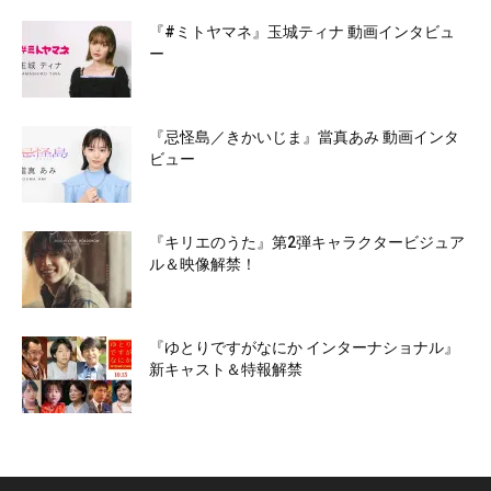
『#ミトヤマネ』玉城ティナ 動画インタビュ
ー
『忌怪島／きかいじま』當真あみ 動画インタ
ビュー
『キリエのうた』第2弾キャラクタービジュア
ル＆映像解禁！
『ゆとりですがなにか インターナショナル』
新キャスト＆特報解禁