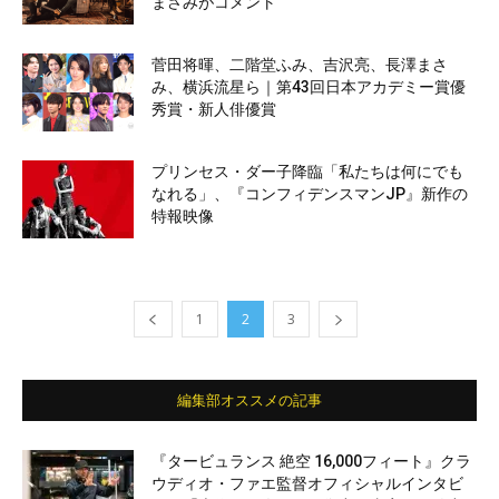
まさみがコメント
菅田将暉、二階堂ふみ、吉沢亮、長澤まさ
み、横浜流星ら｜第43回日本アカデミー賞優
秀賞・新人俳優賞
プリンセス・ダー子降臨「私たちは何にでも
なれる」、『コンフィデンスマンJP』新作の
特報映像
1
2
3
編集部オススメの記事
『タービュランス 絶空 16,000フィート』クラ
ウディオ・ファエ監督オフィシャルインタビ