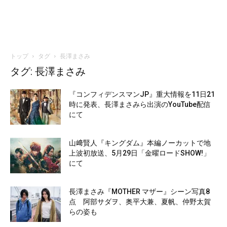
トップ
タグ
長澤まさみ
タグ: 長澤まさみ
『コンフィデンスマンJP』重大情報を11日21
時に発表、長澤まさみら出演のYouTube配信
にて
山﨑賢人『キングダム』本編ノーカットで地
上波初放送、5月29日「金曜ロードSHOW!」
にて
長澤まさみ『MOTHER マザー』シーン写真8
点 阿部サダヲ、奥平大兼、夏帆、仲野太賀
らの姿も