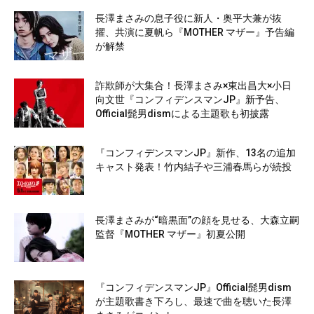
長澤まさみの息子役に新人・奥平大兼が抜
擢、共演に夏帆ら『MOTHER マザー』予告編
が解禁
詐欺師が大集合！長澤まさみ×東出昌大×小日
向文世『コンフィデンスマンJP』新予告、
Official髭男dismによる主題歌も初披露
『コンフィデンスマンJP』新作、13名の追加
キャスト発表！竹内結子や三浦春馬らが続投
長澤まさみが“暗黒面”の顔を見せる、大森立嗣
監督『MOTHER マザー』初夏公開
『コンフィデンスマンJP』Official髭男dism
が主題歌書き下ろし、最速で曲を聴いた長澤