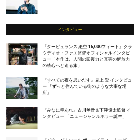
インタビュー
『タービュランス 絶空 16,000フィート』クラ
ウディオ・ファエ監督オフィシャルインタビ
ュー「本作は、人間の回復力と真実の解放力
の核心へと迫る旅」
『すべての夜を思いだす』見上 愛 インタビュ
ー 「ずっと住んでいる街のような大事な場
所」
『みなに幸あれ』古川琴音＆下津優太監督 イ
ンタビュー 「ニュージャンルホラー誕生」