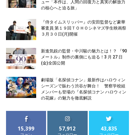
ュー「本作は、人間の回復力と真実の解放力
の核心へと迫る旅」
『侍タイムスリッパー』の安田監督など豪華
審査員 第１９回ＴＯＨＯシネマズ学生映画祭
３月３０日(月)開催
新進気鋭の監督・中川駿の魅力とは！？ 『90
メートル』制作の裏側にも迫る！3 月 27 日
(金)全国公開
劇場版「名探偵コナン」最新作はハロウィン
シーズンで賑わう渋谷が舞台！ 警察学校組
メンバーも登場の『名探偵コナン ハロウィン
の花嫁』の魅力を徹底解説
15,399
57,912
43,835
ファン
フォロワー
フォロワー