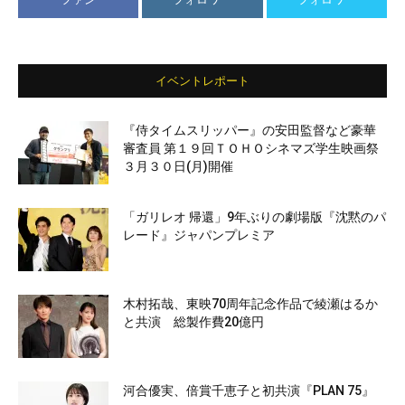
イベントレポート
『侍タイムスリッパー』の安田監督など豪華
審査員 第１９回ＴＯＨＯシネマズ学生映画祭
３月３０日(月)開催
「ガリレオ 帰還」9年ぶりの劇場版『沈黙のパ
レード』ジャパンプレミア
木村拓哉、東映70周年記念作品で綾瀬はるか
と共演 総製作費20億円
河合優実、倍賞千恵子と初共演『PLAN 75』