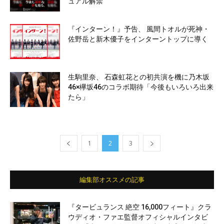
ュアル解禁
『インターン！』予告、 風間トオルが死神・
佐野岳と新木優子をインターントップに導く
生駒里奈、 石森虹花との初共演を機に乃木坂
46×欅坂46のコラボ期待「今後もいろいろ出来
たら」
1
2
3
編集部オススメの記事
『タービュランス 絶空 16,000フィート』クラ
ウディオ・ファエ監督オフィシャルインタビ