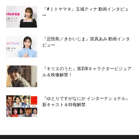
『#ミトヤマネ』玉城ティナ 動画インタビュ
ー
『忌怪島／きかいじま』當真あみ 動画インタ
ビュー
『キリエのうた』第2弾キャラクタービジュア
ル＆映像解禁！
『ゆとりですがなにか インターナショナル』
新キャスト＆特報解禁