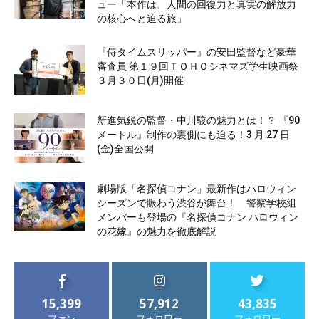
ュー「本作は、人間の回復力と真実の解放力
の核心へと迫る旅」
『侍タイムスリッパー』の安田監督など豪華
審査員 第１９回ＴＯＨＯシネマズ学生映画祭
３月３０日(月)開催
新進気鋭の監督・中川駿の魅力とは！？ 『90
メートル』制作の裏側にも迫る！3 月 27 日
(金)全国公開
劇場版「名探偵コナン」最新作はハロウィン
シーズンで賑わう渋谷が舞台！ 警察学校組
メンバーも登場の『名探偵コナン ハロウィン
の花嫁』の魅力を徹底解説
15,399
57,912
43,835
ファン
フォロワー
フォロワー