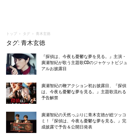
トップ
タグ
青木玄徳
タグ: 青木玄徳
『探偵は、今夜も憂鬱な夢を見る。』主演・
廣瀬智紀が歌う主題歌CDのジャケットビジュ
アルお披露目
廣瀬智紀の鞭アクション初お披露目、『探偵
は、今夜も憂鬱な夢を見る。』主題歌流れる
予告解禁
廣瀬智紀の天然っぷりに青木玄徳が総ツッコ
ミ！『探偵は、今夜も憂鬱な夢を見る。』完
成披露で予告＆公開日発表