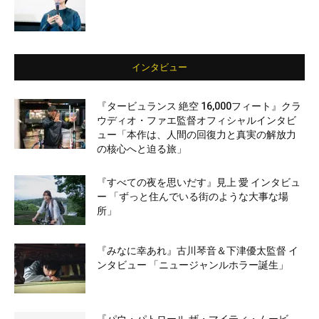
インタビュー
『タービュランス 絶空 16,000フィート』クラ
ウディオ・ファエ監督オフィシャルインタビ
ュー「本作は、人間の回復力と真実の解放力
の核心へと迫る旅」
『すべての夜を思いだす』見上 愛 インタビュ
ー 「ずっと住んでいる街のような大事な場
所」
『みなに幸あれ』古川琴音＆下津優太監督 イ
ンタビュー 「ニュージャンルホラー誕生」