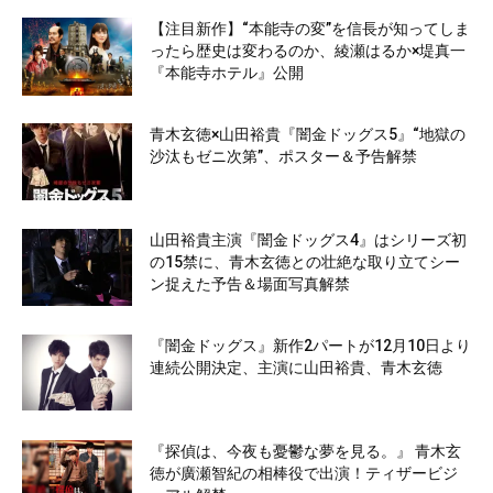
【注目新作】“本能寺の変”を信長が知ってしま
ったら歴史は変わるのか、綾瀬はるか×堤真一
『本能寺ホテル』公開
青木玄徳×山田裕貴『闇金ドッグス5』“地獄の
沙汰もゼニ次第”、ポスター＆予告解禁
山田裕貴主演『闇金ドッグス4』はシリーズ初
の15禁に、青木玄徳との壮絶な取り立てシー
ン捉えた予告＆場面写真解禁
『闇金ドッグス』新作2パートが12月10日より
連続公開決定、主演に山田裕貴、青木玄徳
『探偵は、今夜も憂鬱な夢を見る。』 青木玄
徳が廣瀬智紀の相棒役で出演！ティザービジ