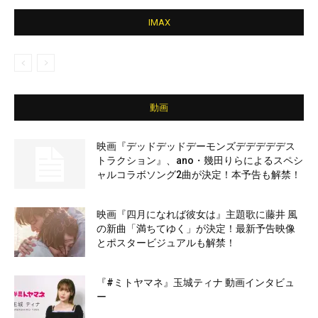
IMAX
動画
映画『デッドデッドデーモンズデデデデデス
トラクション』、ano・幾田りらによるスペシ
ャルコラボソング2曲が決定！本予告も解禁！
映画『四月になれば彼女は』主題歌に藤井 風
の新曲「満ちてゆく」が決定！最新予告映像
とポスタービジュアルも解禁！
『#ミトヤマネ』玉城ティナ 動画インタビュ
ー