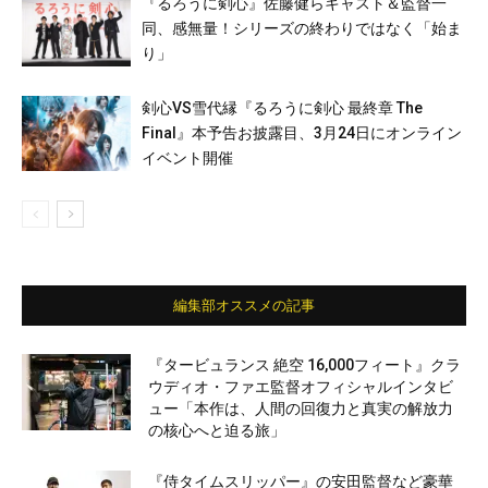
『るろうに剣心』佐藤健らキャスト＆監督一
同、感無量！シリーズの終わりではなく「始ま
り」
剣心VS雪代縁『るろうに剣心 最終章 The
Final』本予告お披露目、3月24日にオンライン
イベント開催
編集部オススメの記事
『タービュランス 絶空 16,000フィート』クラ
ウディオ・ファエ監督オフィシャルインタビ
ュー「本作は、人間の回復力と真実の解放力
の核心へと迫る旅」
『侍タイムスリッパー』の安田監督など豪華