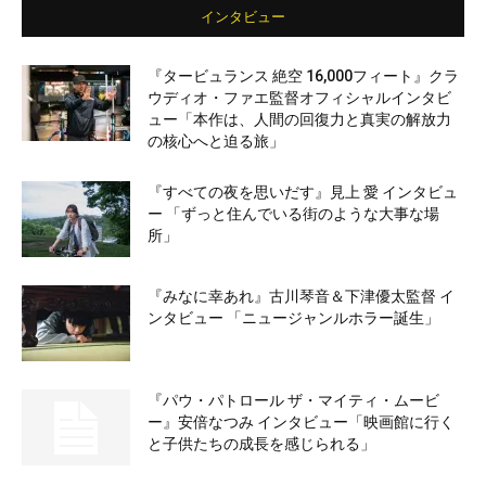
インタビュー
『タービュランス 絶空 16,000フィート』クラ
ウディオ・ファエ監督オフィシャルインタビ
ュー「本作は、人間の回復力と真実の解放力
の核心へと迫る旅」
『すべての夜を思いだす』見上 愛 インタビュ
ー 「ずっと住んでいる街のような大事な場
所」
『みなに幸あれ』古川琴音＆下津優太監督 イ
ンタビュー 「ニュージャンルホラー誕生」
『パウ・パトロール ザ・マイティ・ムービ
ー』安倍なつみ インタビュー「映画館に行く
と子供たちの成長を感じられる」