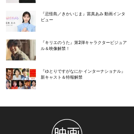
『忌怪島／きかいじま』當真あみ 動画インタ
ビュー
『キリエのうた』第2弾キャラクタービジュア
ル＆映像解禁！
『ゆとりですがなにか インターナショナル』
新キャスト＆特報解禁