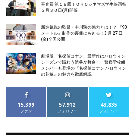
審査員 第１９回ＴＯＨＯシネマズ学生映画祭
３月３０日(月)開催
新進気鋭の監督・中川駿の魅力とは！？ 『90
メートル』制作の裏側にも迫る！3 月 27 日
(金)全国公開
劇場版「名探偵コナン」最新作はハロウィン
シーズンで賑わう渋谷が舞台！ 警察学校組
メンバーも登場の『名探偵コナン ハロウィン
の花嫁』の魅力を徹底解説
15,399
57,912
43,835
ファン
フォロワー
フォロワー