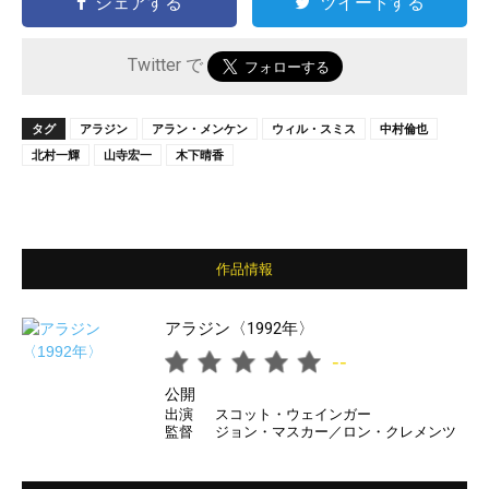
シェアする
ツイートする
Twitter で
タグ
アラジン
アラン・メンケン
ウィル・スミス
中村倫也
北村一輝
山寺宏一
木下晴香
作品情報
アラジン〈1992年〉
--
公開
出演
スコット・ウェインガー
監督
ジョン・マスカー／ロン・クレメンツ