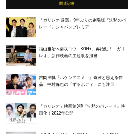
関連記事
「ガリレオ 帰還」9年ぶりの劇場版『沈黙のパ
レード』ジャパンプレミア
福山雅治 × 柴咲コウ「KOH+」再始動！「ガリ
レオ」新作映画の主題歌を担当
吉岡里帆『ハケンアニメ！』奇跡と思える作
品、中村倫也の「ずるボディ」にも注目
「ガリレオ」映画第3弾『沈黙のパレード』映
画化！2022年公開