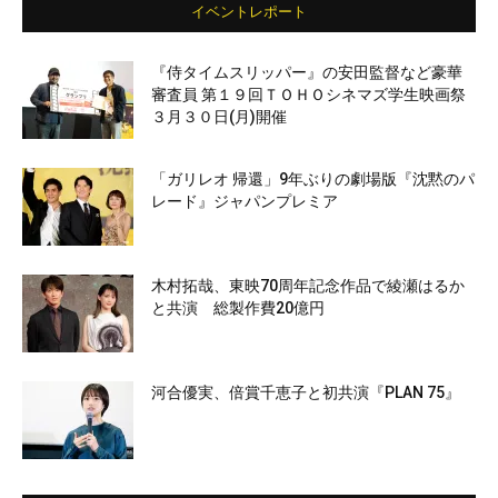
イベントレポート
『侍タイムスリッパー』の安田監督など豪華
審査員 第１９回ＴＯＨＯシネマズ学生映画祭
３月３０日(月)開催
「ガリレオ 帰還」9年ぶりの劇場版『沈黙のパ
レード』ジャパンプレミア
木村拓哉、東映70周年記念作品で綾瀬はるか
と共演 総製作費20億円
河合優実、倍賞千恵子と初共演『PLAN 75』