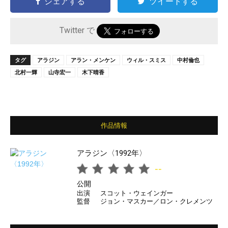
シェアする
ツイートする
Twitter で
タグ
アラジン
アラン・メンケン
ウィル・スミス
中村倫也
北村一輝
山寺宏一
木下晴香
作品情報
アラジン〈1992年〉
--
公開
出演
スコット・ウェインガー
監督
ジョン・マスカー／ロン・クレメンツ