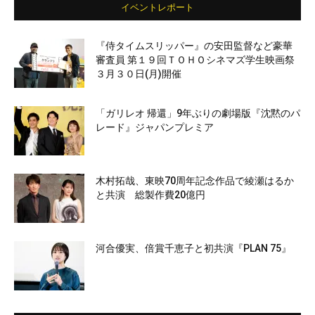
イベントレポート
『侍タイムスリッパー』の安田監督など豪華
審査員 第１９回ＴＯＨＯシネマズ学生映画祭
３月３０日(月)開催
「ガリレオ 帰還」9年ぶりの劇場版『沈黙のパ
レード』ジャパンプレミア
木村拓哉、東映70周年記念作品で綾瀬はるか
と共演 総製作費20億円
河合優実、倍賞千恵子と初共演『PLAN 75』