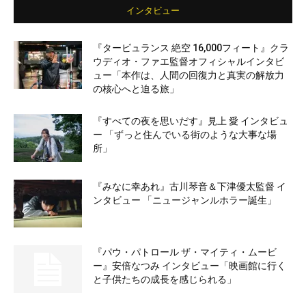
インタビュー
『タービュランス 絶空 16,000フィート』クラ
ウディオ・ファエ監督オフィシャルインタビ
ュー「本作は、人間の回復力と真実の解放力
の核心へと迫る旅」
『すべての夜を思いだす』見上 愛 インタビュ
ー 「ずっと住んでいる街のような大事な場
所」
『みなに幸あれ』古川琴音＆下津優太監督 イ
ンタビュー 「ニュージャンルホラー誕生」
『パウ・パトロール ザ・マイティ・ムービ
ー』安倍なつみ インタビュー「映画館に行く
と子供たちの成長を感じられる」