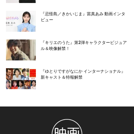
『忌怪島／きかいじま』當真あみ 動画インタ
ビュー
『キリエのうた』第2弾キャラクタービジュア
ル＆映像解禁！
『ゆとりですがなにか インターナショナル』
新キャスト＆特報解禁