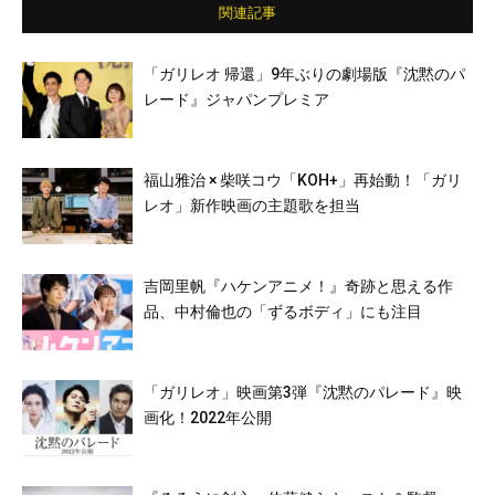
関連記事
「ガリレオ 帰還」9年ぶりの劇場版『沈黙のパ
レード』ジャパンプレミア
福山雅治 × 柴咲コウ「KOH+」再始動！「ガリ
レオ」新作映画の主題歌を担当
吉岡里帆『ハケンアニメ！』奇跡と思える作
品、中村倫也の「ずるボディ」にも注目
「ガリレオ」映画第3弾『沈黙のパレード』映
画化！2022年公開