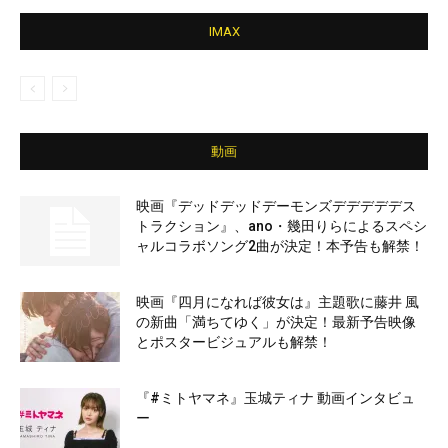
IMAX
動画
映画『デッドデッドデーモンズデデデデデス
トラクション』、ano・幾田りらによるスペシ
ャルコラボソング2曲が決定！本予告も解禁！
映画『四月になれば彼女は』主題歌に藤井 風
の新曲「満ちてゆく」が決定！最新予告映像
とポスタービジュアルも解禁！
『#ミトヤマネ』玉城ティナ 動画インタビュ
ー