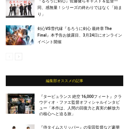
『るろうに剣心』佐藤健らキャスト＆監督一
同、感無量！シリーズの終わりではなく「始ま
り」
剣心VS雪代縁『るろうに剣心 最終章 The
Final』本予告お披露目、3月24日にオンライン
イベント開催
編集部オススメの記事
『タービュランス 絶空 16,000フィート』クラ
ウディオ・ファエ監督オフィシャルインタビ
ュー「本作は、人間の回復力と真実の解放力
の核心へと迫る旅」
『侍タイムスリッパー』の安田監督など豪華