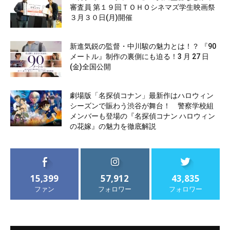
審査員 第１９回ＴＯＨＯシネマズ学生映画祭
３月３０日(月)開催
新進気鋭の監督・中川駿の魅力とは！？ 『90
メートル』制作の裏側にも迫る！3 月 27 日
(金)全国公開
劇場版「名探偵コナン」最新作はハロウィン
シーズンで賑わう渋谷が舞台！ 警察学校組
メンバーも登場の『名探偵コナン ハロウィン
の花嫁』の魅力を徹底解説
15,399
57,912
43,835
ファン
フォロワー
フォロワー