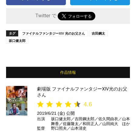
Twitter で
タグ
ファイナルファンタジーXIV 光のお父さん
吉田鋼太
坂口健太郎
作品情報
劇場版 ファイナルファンタジーXIV光のお父
さん
4.6
2019/6/21 (金) 公開
出演
坂口健太郎／吉田鋼太郎／佐久間由衣／山本
舞香／佐藤隆太／和田正人／山田純大 ほか
監督
野口照夫／山本清史