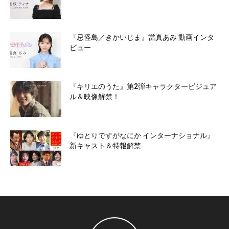
『忌怪島／きかいじま』當真あみ 動画インタ
ビュー
『キリエのうた』第2弾キャラクタービジュア
ル＆映像解禁！
『ゆとりですがなにか インターナショナル』
新キャスト＆特報解禁