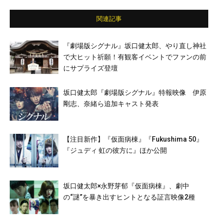
関連記事
『劇場版シグナル』坂口健太郎、やり直し神社
で大ヒット祈願！有観客イベントでファンの前
にサプライズ登壇
坂口健太郎『劇場版シグナル』特報映像 伊原
剛志、奈緒ら追加キャスト発表
【注目新作】『仮面病棟』『Fukushima 50』
『ジュディ 虹の彼方に』ほか公開
坂口健太郎×永野芽郁『仮面病棟』、劇中
の“謎”を暴き出すヒントとなる証言映像2種