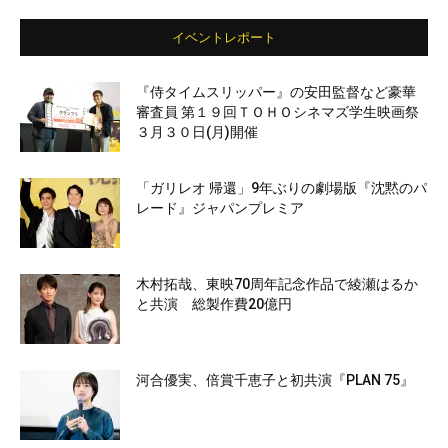
イベントレポート
『侍タイムスリッパー』の安田監督など豪華
審査員 第１９回ＴＯＨＯシネマズ学生映画祭
３月３０日(月)開催
「ガリレオ 帰還」9年ぶりの劇場版『沈黙のパ
レード』ジャパンプレミア
木村拓哉、東映70周年記念作品で綾瀬はるか
と共演 総製作費20億円
河合優実、倍賞千恵子と初共演『PLAN 75』