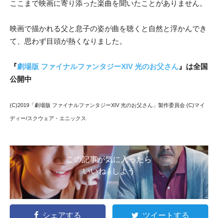
ここまで映画に寄り添った楽曲を聞いたことがありません。
映画で描かれる父と息子の姿が曲を聴くと自然と浮かんでき
て、思わず目頭が熱くなりました。
『
劇場版 ファイナルファンタジーXIV 光のお父さん
』は全国
公開中
(C)2019「劇場版 ファイナルファンタジーXIV 光のお父さん」製作委員会 (C)マイ
ディー/スクウェア・エニックス
この記事が気に入ったら
いいね ! しよう
シェアする
ツイートする