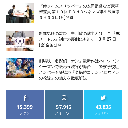
『侍タイムスリッパー』の安田監督など豪華
審査員 第１９回ＴＯＨＯシネマズ学生映画祭
３月３０日(月)開催
新進気鋭の監督・中川駿の魅力とは！？ 『90
メートル』制作の裏側にも迫る！3 月 27 日
(金)全国公開
劇場版「名探偵コナン」最新作はハロウィン
シーズンで賑わう渋谷が舞台！ 警察学校組
メンバーも登場の『名探偵コナン ハロウィン
の花嫁』の魅力を徹底解説
15,399
57,912
43,835
ファン
フォロワー
フォロワー