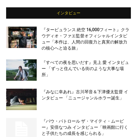
インタビュー
『タービュランス 絶空 16,000フィート』クラ
ウディオ・ファエ監督オフィシャルインタビ
ュー「本作は、人間の回復力と真実の解放力
の核心へと迫る旅」
『すべての夜を思いだす』見上 愛 インタビュ
ー 「ずっと住んでいる街のような大事な場
所」
『みなに幸あれ』古川琴音＆下津優太監督 イ
ンタビュー 「ニュージャンルホラー誕生」
『パウ・パトロール ザ・マイティ・ムービ
ー』安倍なつみ インタビュー「映画館に行く
と子供たちの成長を感じられる」