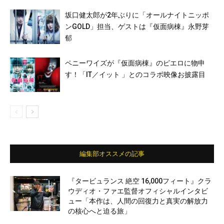
坂口健太郎が2年ぶりに「オールナイトニッポ
ンGOLD」担当、ゲストは『仮面病棟』永野芽
郁
ペニーワイズが『仮面病棟』のピエロに物申
す！「IT／イット 」とのコラボ映像お披露目
編集部オススメの記事
『タービュランス 絶空 16,000フィート』クラ
ウディオ・ファエ監督オフィシャルインタビ
ュー「本作は、人間の回復力と真実の解放力
の核心へと迫る旅」