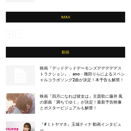
IMAX
動画
映画『デッドデッドデーモンズデデデデデス
トラクション』、ano・幾田りらによるスペシ
ャルコラボソング2曲が決定！本予告も解禁！
映画『四月になれば彼女は』主題歌に藤井 風
の新曲「満ちてゆく」が決定！最新予告映像
とポスタービジュアルも解禁！
『#ミトヤマネ』玉城ティナ 動画インタビュ
ー