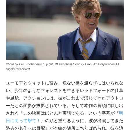
Photo by Eric Zachanowich. (C)2018 Twentieth Century Fox Film Corporation All
Rights Reserved
ユーモアとウィットに富み、危ない橋を渡らずにはいられな
い、少年のようなフォレストを生きるレッドフォードの仕草
や風貌、アクションには、彼がこれまで演じてきたアウトロ
ーたちの面影が投影されている。そして本作の冒頭に映し出
される「この映画はほとんど実話である」という字幕が『
明
日に向って撃て！
』の頭と重なるように、彼が出演してきた
過去の名作への目配せが本編の随所にちりばめられ、彼を追