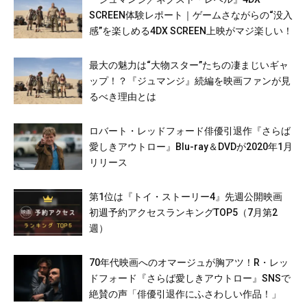
SCREEN体験レポート｜ゲームさながらの“没入
感”を楽しめる4DX SCREEN上映がマジ楽しい！
最大の魅力は“大物スター”たちの凄まじいギャ
ップ！？『ジュマンジ』続編を映画ファンが見
るべき理由とは
ロバート・レッドフォード俳優引退作『さらば
愛しきアウトロー』Blu-ray＆DVDが2020年1月
リリース
第1位は『トイ・ストーリー4』先週公開映画
初週予約アクセスランキングTOP5（7月第2
週）
70年代映画へのオマージュが胸アツ！R・レッ
ドフォード『さらば愛しきアウトロー』SNSで
絶賛の声「俳優引退作にふさわしい作品！」