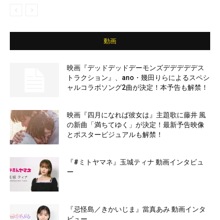
動画
映画『デッドデッドデーモンズデデデデデス
トラクション』、ano・幾田りらによるスペシ
ャルコラボソング2曲が決定！本予告も解禁！
映画『四月になれば彼女は』主題歌に藤井 風
の新曲「満ちてゆく」が決定！最新予告映像
とポスタービジュアルも解禁！
『#ミトヤマネ』玉城ティナ 動画インタビュ
ー
『忌怪島／きかいじま』當真あみ 動画インタ
ビュー