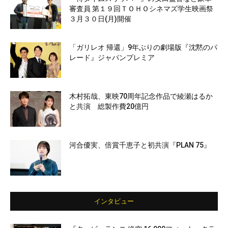
審査員 第１９回ＴＯＨＯシネマズ学生映画祭
３月３０日(月)開催
「ガリレオ 帰還」9年ぶりの劇場版『沈黙のパ
レード』ジャパンプレミア
木村拓哉、東映70周年記念作品で綾瀬はるか
と共演 総製作費20億円
河合優実、倍賞千恵子と初共演『PLAN 75』
インタビュー