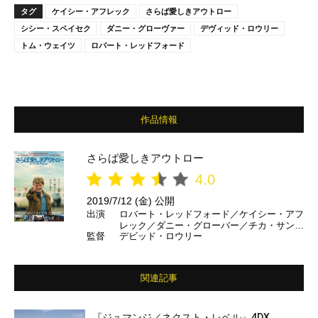
タグ
ケイシー・アフレック
さらば愛しきアウトロー
シシー・スペイセク
ダニー・グローヴァー
デヴィッド・ロウリー
トム・ウェイツ
ロバート・レッドフォード
作品情報
さらば愛しきアウトロー
4.0
2019/7/12 (金) 公開
出演
ロバート・レッドフォード／ケイシー・アフ
レック／ダニー・グローバー／チカ・サンプ
監督
デビッド・ロウリー
ター／トム・ウェイツ ほか
関連記事
『ジュマンジ／ネクスト・レベル』4DX