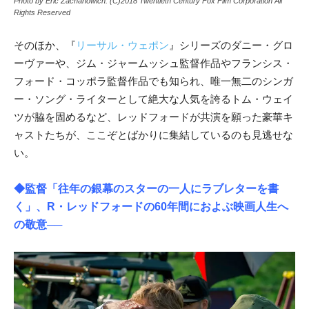
Photo by Eric Zachanowich. (C)2018 Twentieth Century Fox Film Corporation All
Rights Reserved
そのほか、『
リーサル・ウェポン
』シリーズのダニー・グロ
ーヴァーや、ジム・ジャームッシュ監督作品やフランシス・
フォード・コッポラ監督作品でも知られ、唯一無二のシンガ
ー・ソング・ライターとして絶大な人気を誇るトム・ウェイ
ツが脇を固めるなど、レッドフォードが共演を願った豪華キ
ャストたちが、ここぞとばかりに集結しているのも見逃せな
い。
◆監督「往年の銀幕のスターの一人にラブレターを書
く」、R・レッドフォードの60年間におよぶ映画人生へ
の敬意──