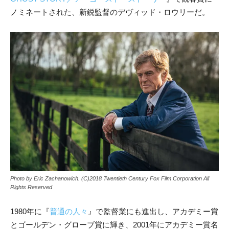
ノミネートされた、新鋭監督のデヴィッド・ロウリーだ。
Photo by Eric Zachanowich. (C)2018 Twentieth Century Fox Film Corporation All
Rights Reserved
1980年に『
普通の人々
』で監督業にも進出し、アカデミー賞
とゴールデン・グローブ賞に輝き、2001年にアカデミー賞名