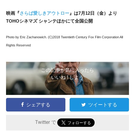
映画『
さらば愛しきアウトロー
』は7
月12
日（金）より
TOHO
シネマズ
シャンテほかにて全国公開
Photo by Eric Zachanowich. (C)2018 Twentieth Century Fox Film Corporation All
Rights Reserved
この記事が気に入ったら
いいね ! しよう
シェアする
ツイートする
Twitter で