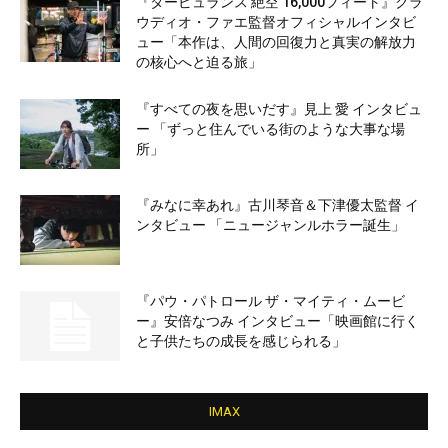
『タービュランス 絶空 16,000フィート』クラ
ウディオ・ファエ監督オフィシャルインタビ
ュー「本作は、人間の回復力と真実の解放力
の核心へと迫る旅」
『すべての夜を思いだす』見上 愛 インタビュ
ー 「ずっと住んでいる街のような大事な場
所」
『みなに幸あれ』古川琴音＆下津優太監督 イ
ンタビュー 「ニュージャンルホラー誕生」
『パウ・パトロール ザ・マイティ・ムービ
ー』安倍なつみ インタビュー「映画館に行く
と子供たちの成長を感じられる」
IMAX