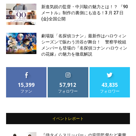
新進気鋭の監督・中川駿の魅力とは！？ 『90
メートル』制作の裏側にも迫る！3 月 27 日
(金)全国公開
劇場版「名探偵コナン」最新作はハロウィン
シーズンで賑わう渋谷が舞台！ 警察学校組
メンバーも登場の『名探偵コナン ハロウィン
の花嫁』の魅力を徹底解説
15,399
57,912
43,835
ファン
フォロワー
フォロワー
イベントレポート
『侍タイムスリッパー』の安田監督など豪華