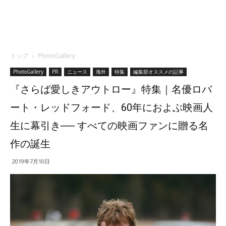
トップ
PhotoGallery
PhotoGallery
PR
ニュース
海外
特集
編集部オススメの記事
『さらば愛しきアウトロー』特集｜名優ロバ
ート・レッドフォード、60年におよぶ映画人
生に幕引き── すべての映画ファンに贈る名
作の誕生
2019年7月10日