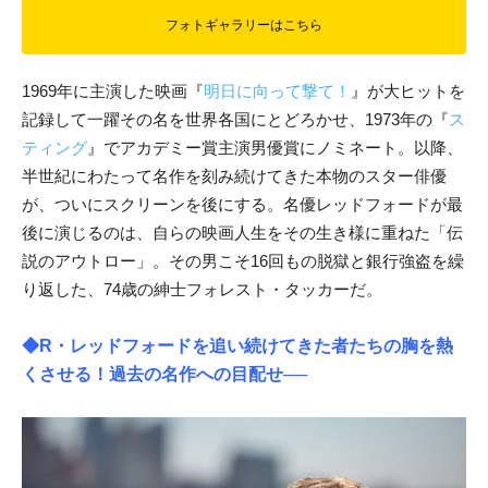
フォトギャラリーはこちら
1969年に主演した映画『
明日に向って撃て！
』が大ヒットを
記録して一躍その名を世界各国にとどろかせ、1973年の『
ス
ティング
』でアカデミー賞主演男優賞にノミネート。以降、
半世紀にわたって名作を刻み続けてきた本物のスター俳優
が、ついにスクリーンを後にする。名優レッドフォードが最
後に演じるのは、自らの映画人生をその生き様に重ねた「伝
説のアウトロー」。その男こそ16回もの脱獄と銀行強盗を繰
り返した、74歳の紳士フォレスト・タッカーだ。
◆R・レッドフォードを追い続けてきた者たちの胸を熱
くさせる！過去の名作への目配せ──