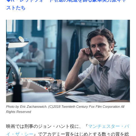
ストたち
Photo by Eric Zachanowich. (C)2018 Twentieth Century Fox Film Corporation All
Rights Reserved
映画では刑事のジョン・ハント役に、『
マンチェスター・バ
イ・ザ・シー
』でアカデミー賞をはじめとする数々の賞を総