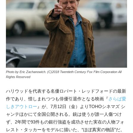
Photo by Eric Zachanowich. (C)2018 Twentieth Century Fox Film Corporation All
Rights Reserved
ハリウッドを代表する名優ロバート・レッドフォードの最新
作であり、惜しまれつつも俳優引退作となる映画『
さらば愛
しきアウトロー
』が、7月12日（金）よりTOHOシネマズ シ
ャンテほかにて全国公開される。銃は使うが誰一人傷つけ
ず、2年間で93件もの銀行強盗を成功させた実在の人物フォ
レスト・タッカーをモデルに描いた、“ほぼ真実の物語”だ。