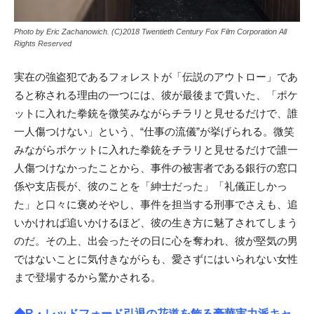
Photo by Eric Zachanowich. (C)2018 Twentieth Century Fox Film Corporation All
Rights Reserved
実在の強盗犯であるフォレストが「伝説のアウトロー」であ
ると称される理由の一つには、彼が最後まで貫いた、「ポケ
ットに入れた拳銃を微笑みながらチラリと見せるだけで、誰
一人傷つけない」という、“仕事の流儀”が挙げられる。微笑
みながらポケットに入れた拳銃をチラリと見せるだけで誰一
人傷つけなかったことから、事件の被害者である銀行の窓口
係や支店長が、彼のことを「紳士だった」「礼儀正しかっ
た」と口々に褒めそやし、事件を担当する刑事でさえも、追
いかければ追いかけるほど、彼の生き方に魅了されてしまう
のだ。その上、出会ったその日に心を奪われ、彼が堅気の男
ではないことに気付きながらも、愛さずにはいられない女性
まで登場するから驚かされる。
◆R・レッドフォード引退の花道を飾る豪華実力派キャ