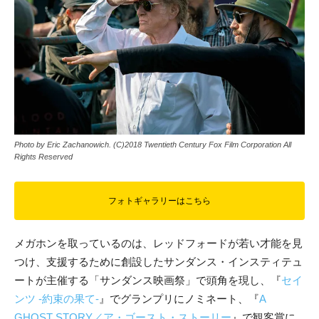
Photo by Eric Zachanowich. (C)2018 Twentieth Century Fox Film Corporation All
Rights Reserved
フォトギャラリーはこちら
メガホンを取っているのは、レッドフォードが若い才能を見
つけ、支援するために創設したサンダンス・インスティテュ
ートが主催する「サンダンス映画祭」で頭角を現し、『
セイ
ンツ -約束の果て-
』でグランプリにノミネート、『
A
GHOST STORY／ア・ゴースト・ストーリー
』で観客賞に