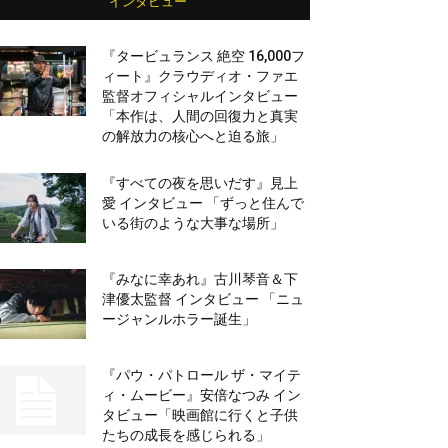
インタビュー
『タービュランス 絶空 16,000フ
ィート』クラウディオ・ファエ
監督オフィシャルインタビュー
「本作は、人間の回復力と真実
の解放力の核心へと迫る旅」
『すべての夜を思いだす』見上
愛 インタビュー 「ずっと住んで
いる街のような大事な場所」
『みなに幸あれ』古川琴音＆下
津優太監督 インタビュー 「ニュ
ージャンルホラー誕生」
『パウ・パトロール ザ・マイテ
ィ・ムービー』安倍なつみ イン
タビュー「映画館に行くと子供
たちの成長を感じられる」