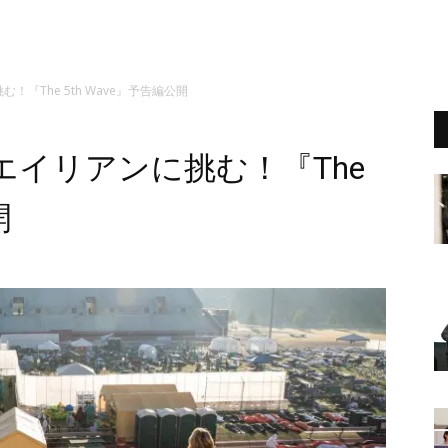
『The 5th Wave』予告編公開
イリアンに挑む！『The
開