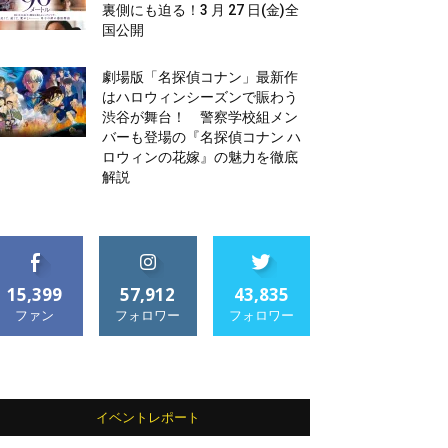
裏側にも迫る！3 月 27 日(金)全
国公開
劇場版「名探偵コナン」最新作
はハロウィンシーズンで賑わう
渋谷が舞台！ 警察学校組メン
バーも登場の『名探偵コナン ハ
ロウィンの花嫁』の魅力を徹底
解説
15,399
57,912
43,835
ファン
フォロワー
フォロワー
イベントレポート