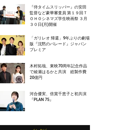
『侍タイムスリッパー』の安田
監督など豪華審査員 第１９回Ｔ
ＯＨＯシネマズ学生映画祭 ３月
３０日(月)開催
「ガリレオ 帰還」9年ぶりの劇場
版『沈黙のパレード』ジャパン
プレミア
木村拓哉、東映70周年記念作品
で綾瀬はるかと共演 総製作費
20億円
河合優実、倍賞千恵子と初共演
『PLAN 75』