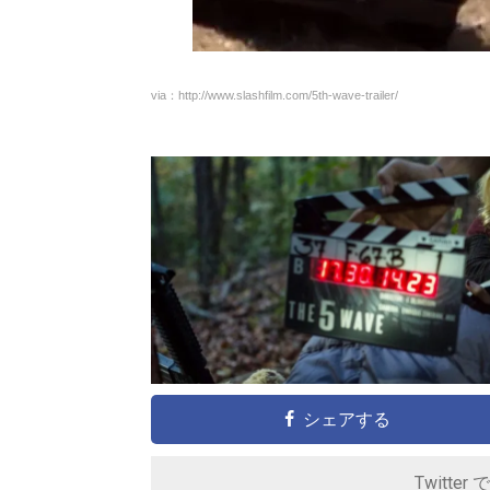
via：http://www.slashfilm.com/5th-wave-trailer/
シェアする
Twitter 