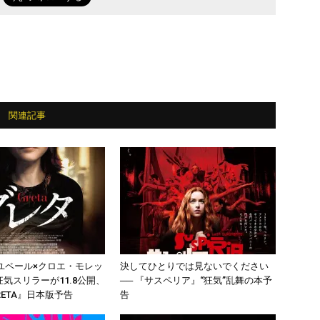
関連記事
ユペール×クロエ・モレッ
決してひとりでは見ないでください
気スリラーが11.8公開、
── 『サスペリア』“狂気”乱舞の本予
RETA』日本版予告
告