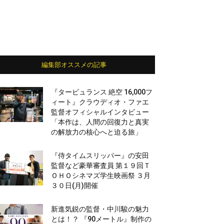
編集部オススメの記事
『タービュランス 絶空 16,000フ
ィート』クラウディオ・ファエ
監督オフィシャルインタビュー
「本作は、人間の回復力と真実
の解放力の核心へと迫る旅」
『侍タイムスリッパー』の安田
監督など豪華審査員 第１９回Ｔ
ＯＨＯシネマズ学生映画祭 ３月
３０日(月)開催
新進気鋭の監督・中川駿の魅力
とは！？ 『90メートル』制作の