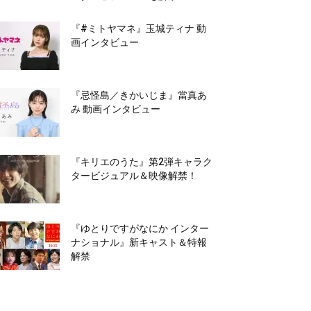
『#ミトヤマネ』玉城ティナ 動
画インタビュー
『忌怪島／きかいじま』當真あ
み 動画インタビュー
『キリエのうた』第2弾キャラク
タービジュアル＆映像解禁！
『ゆとりですがなにか インター
ナショナル』新キャスト＆特報
解禁