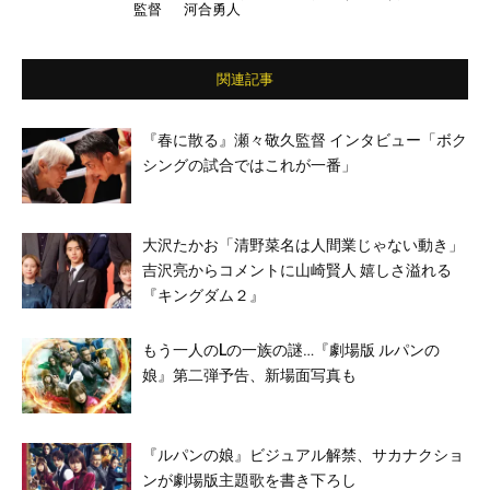
監督
河合勇人
／佐藤二郎／古賀葵 ほか
関連記事
『春に散る』瀬々敬久監督 インタビュー「ボク
シングの試合ではこれが一番」
大沢たかお「清野菜名は人間業じゃない動き」
吉沢亮からコメントに山崎賢人 嬉しさ溢れる
『キングダム２』
もう一人のLの一族の謎…『劇場版 ルパンの
娘』第二弾予告、新場面写真も
『ルパンの娘』ビジュアル解禁、サカナクショ
ンが劇場版主題歌を書き下ろし