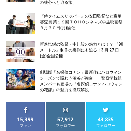
の核心へと迫る旅」
『侍タイムスリッパー』の安田監督など豪華
審査員 第１９回ＴＯＨＯシネマズ学生映画祭
３月３０日(月)開催
新進気鋭の監督・中川駿の魅力とは！？ 『90
メートル』制作の裏側にも迫る！3 月 27 日
(金)全国公開
劇場版「名探偵コナン」最新作はハロウィン
シーズンで賑わう渋谷が舞台！ 警察学校組
メンバーも登場の『名探偵コナン ハロウィン
の花嫁』の魅力を徹底解説
15,399
57,912
43,835
ファン
フォロワー
フォロワー