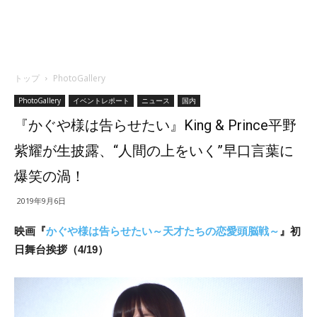
トップ
PhotoGallery
PhotoGallery
イベントレポート
ニュース
国内
『かぐや様は告らせたい』King & Prince平野
紫耀が生披露、“人間の上をいく”早口言葉に
爆笑の渦！
2019年9月6日
映画『
かぐや様は告らせたい～天才たちの恋愛頭脳戦～
』初
日舞台挨拶（4/19）