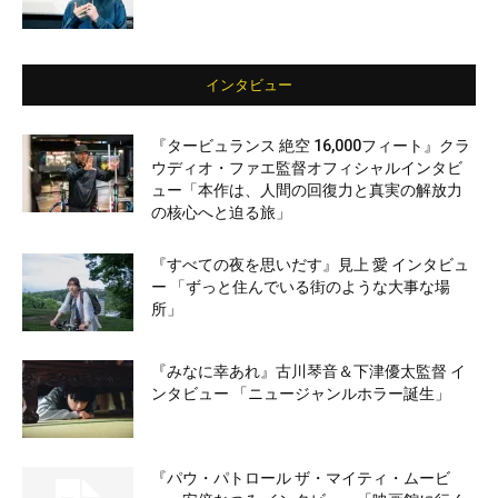
インタビュー
『タービュランス 絶空 16,000フィート』クラ
ウディオ・ファエ監督オフィシャルインタビ
ュー「本作は、人間の回復力と真実の解放力
の核心へと迫る旅」
『すべての夜を思いだす』見上 愛 インタビュ
ー 「ずっと住んでいる街のような大事な場
所」
『みなに幸あれ』古川琴音＆下津優太監督 イ
ンタビュー 「ニュージャンルホラー誕生」
『パウ・パトロール ザ・マイティ・ムービ