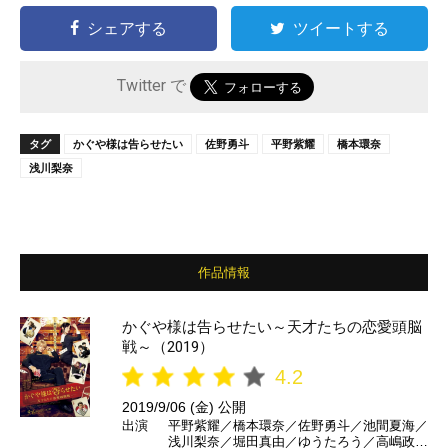
シェアする
ツイートする
Twitter で
タグ
かぐや様は告らせたい
佐野勇斗
平野紫耀
橋本環奈
浅川梨奈
作品情報
かぐや様は告らせたい～天才たちの恋愛頭脳
戦～（2019）
4.2
2019/9/06 (金) 公開
出演
平野紫耀／橋本環奈／佐野勇斗／池間夏海／
浅川梨奈／堀田真由／ゆうたろう／高嶋政宏