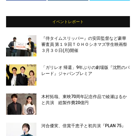
イベントレポート
『侍タイムスリッパー』の安田監督など豪華
審査員 第１９回ＴＯＨＯシネマズ学生映画祭
３月３０日(月)開催
「ガリレオ 帰還」9年ぶりの劇場版『沈黙のパ
レード』ジャパンプレミア
木村拓哉、東映70周年記念作品で綾瀬はるか
と共演 総製作費20億円
河合優実、倍賞千恵子と初共演『PLAN 75』