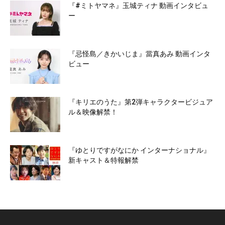
『#ミトヤマネ』玉城ティナ 動画インタビュ
ー
『忌怪島／きかいじま』當真あみ 動画インタ
ビュー
『キリエのうた』第2弾キャラクタービジュア
ル＆映像解禁！
『ゆとりですがなにか インターナショナル』
新キャスト＆特報解禁