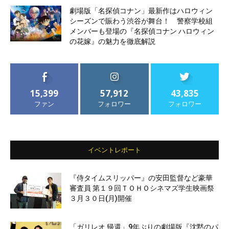
劇場版「名探偵コナン」最新作はハロウィン
シーズンで賑わう渋谷が舞台！ 警察学校組
メンバーも登場の『名探偵コナン ハロウィン
の花嫁』の魅力を徹底解説
15,399
57,912
43,835
ファン
フォロワー
フォロワー
イベントレポート
『侍タイムスリッパー』の安田監督など豪華
審査員 第１９回ＴＯＨＯシネマズ学生映画祭
３月３０日(月)開催
「ガリレオ 帰還」9年ぶりの劇場版『沈黙のパ