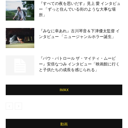
『すべての夜を思いだす』見上 愛 インタビュ
ー 「ずっと住んでいる街のような大事な場
所」
『みなに幸あれ』古川琴音＆下津優太監督 イ
ンタビュー 「ニュージャンルホラー誕生」
『パウ・パトロール ザ・マイティ・ムービ
ー』安倍なつみ インタビュー「映画館に行く
と子供たちの成長を感じられる」
IMAX
動画