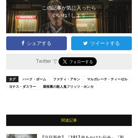
この記事が気に入ったら
いいね ! しよう
シェアする
ツイートする
Twitter で
タグ
ハーク・ボーム
ファティ・アキン
マルガレーテ・ティーゼル
ヨナス・ダスラー
屋根裏の殺人鬼フリッツ・ホンカ
関連記事
【注目新作】『1917 命をかけた伝令』『影