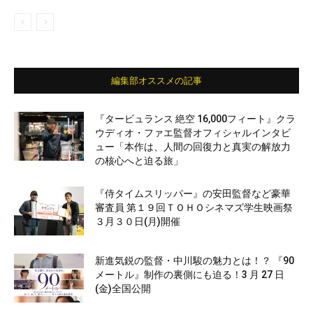
編集部オススメの記事
『タービュランス 絶空 16,000フィート』クラ
ウディオ・ファエ監督オフィシャルインタビ
ュー「本作は、人間の回復力と真実の解放力
の核心へと迫る旅」
『侍タイムスリッパー』の安田監督など豪華
審査員 第１９回ＴＯＨＯシネマズ学生映画祭
３月３０日(月)開催
新進気鋭の監督・中川駿の魅力とは！？ 『90
メートル』制作の裏側にも迫る！3 月 27 日
(金)全国公開