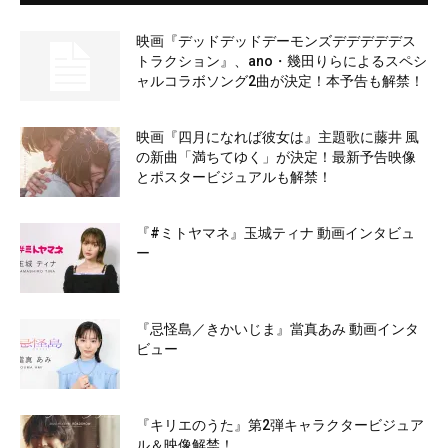
映画『デッドデッドデーモンズデデデデデス
トラクション』、ano・幾田りらによるスペシ
ャルコラボソング2曲が決定！本予告も解禁！
映画『四月になれば彼女は』主題歌に藤井 風
の新曲「満ちてゆく」が決定！最新予告映像
とポスタービジュアルも解禁！
『#ミトヤマネ』玉城ティナ 動画インタビュ
ー
『忌怪島／きかいじま』當真あみ 動画インタ
ビュー
『キリエのうた』第2弾キャラクタービジュア
ル＆映像解禁！