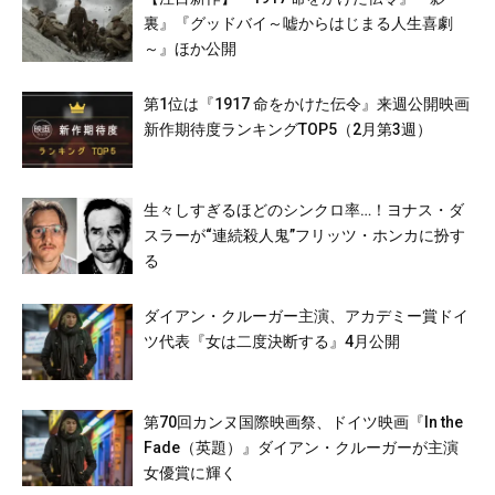
裏』『グッドバイ～嘘からはじまる人生喜劇
～』ほか公開
第1位は『1917 命をかけた伝令』来週公開映画
新作期待度ランキングTOP5（2月第3週）
生々しすぎるほどのシンクロ率…！ヨナス・ダ
スラーが“連続殺人鬼”フリッツ・ホンカに扮す
る
ダイアン・クルーガー主演、アカデミー賞ドイ
ツ代表『女は二度決断する』4月公開
第70回カンヌ国際映画祭、ドイツ映画『In the
Fade（英題）』ダイアン・クルーガーが主演
女優賞に輝く