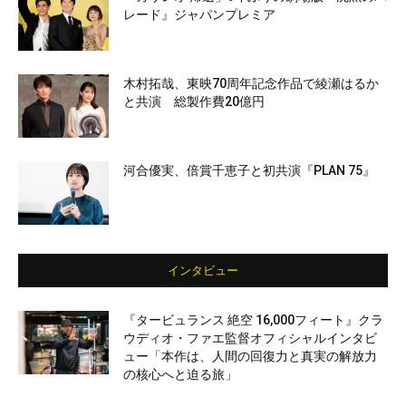
レード』ジャパンプレミア
木村拓哉、東映70周年記念作品で綾瀬はるか
と共演 総製作費20億円
河合優実、倍賞千恵子と初共演『PLAN 75』
インタビュー
『タービュランス 絶空 16,000フィート』クラ
ウディオ・ファエ監督オフィシャルインタビ
ュー「本作は、人間の回復力と真実の解放力
の核心へと迫る旅」