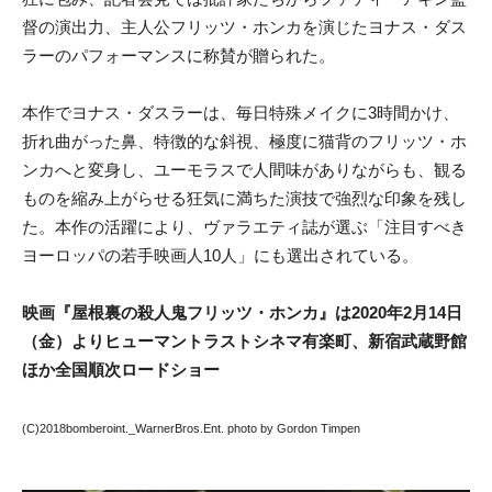
督の演出力、主人公フリッツ・ホンカを演じたヨナス・ダス
ラーのパフォーマンスに称賛が贈られた。
本作でヨナス・ダスラーは、毎日特殊メイクに3時間かけ、
折れ曲がった鼻、特徴的な斜視、極度に猫背のフリッツ・ホ
ンカへと変身し、ユーモラスで人間味がありながらも、観る
ものを縮み上がらせる狂気に満ちた演技で強烈な印象を残し
た。本作の活躍により、ヴァラエティ誌が選ぶ「注目すべき
ヨーロッパの若手映画人10人」にも選出されている。
映画『屋根裏の殺人鬼フリッツ・ホンカ』は2020年2月14日
（金）よりヒューマントラストシネマ有楽町、新宿武蔵野館
ほか全国順次ロードショー
(C)2018bomberoint._WarnerBros.Ent. photo by Gordon Timpen