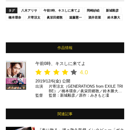
タグ
八木アリサ
午前0時、キスしに来てよ
岡崎紗絵
新城毅彦
橋本環奈
片寄涼太
眞栄田郷敦
遠藤憲一
酒井若菜
鈴木勝大
作品情報
午前0時、キスしに来てよ
4.0
2019/12/6(金) 公開
出演
片寄涼太（GENERATIONS from EXILE TRI
BE）／橋本環奈／眞栄田郷敦／鈴木勝大／
監督
監督：新城毅彦／原作：みきもと凜
野田理人／宇佐卓真／内藤秀一郎／遠藤憲一
／酒井若菜／八木アリサ ほか
関連記事