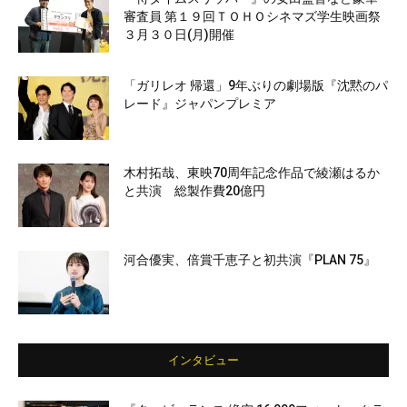
審査員 第１９回ＴＯＨＯシネマズ学生映画祭
３月３０日(月)開催
「ガリレオ 帰還」9年ぶりの劇場版『沈黙のパ
レード』ジャパンプレミア
木村拓哉、東映70周年記念作品で綾瀬はるか
と共演 総製作費20億円
河合優実、倍賞千恵子と初共演『PLAN 75』
インタビュー