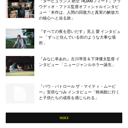
『タービュランス 絶空 16,000フィート』クラ
ウディオ・ファエ監督オフィシャルインタビ
ュー「本作は、人間の回復力と真実の解放力
の核心へと迫る旅」
『すべての夜を思いだす』見上 愛 インタビュ
ー 「ずっと住んでいる街のような大事な場
所」
『みなに幸あれ』古川琴音＆下津優太監督 イ
ンタビュー 「ニュージャンルホラー誕生」
『パウ・パトロール ザ・マイティ・ムービ
ー』安倍なつみ インタビュー「映画館に行く
と子供たちの成長を感じられる」
IMAX