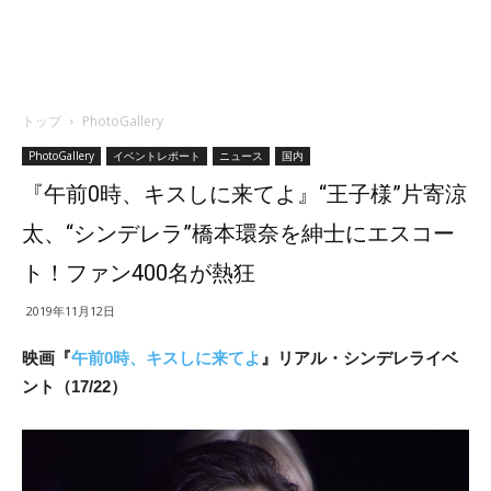
トップ
PhotoGallery
PhotoGallery
イベントレポート
ニュース
国内
『午前0時、キスしに来てよ』“王子様”片寄涼
太、“シンデレラ”橋本環奈を紳士にエスコー
ト！ファン400名が熱狂
2019年11月12日
映画『
午前0時、キスしに来てよ
』リアル・シンデレライベ
ント（17/22）