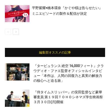
平野紫耀×橋本環奈『かぐや様は告らせたい』
ミニエピソードの製作＆配信が決定
編集部オススメの記事
『タービュランス 絶空 16,000フィート』クラ
ウディオ・ファエ監督オフィシャルインタビ
ュー「本作は、人間の回復力と真実の解放力
の核心へと迫る旅」
『侍タイムスリッパー』の安田監督など豪華
審査員 第１９回ＴＯＨＯシネマズ学生映画祭
３月３０日(月)開催