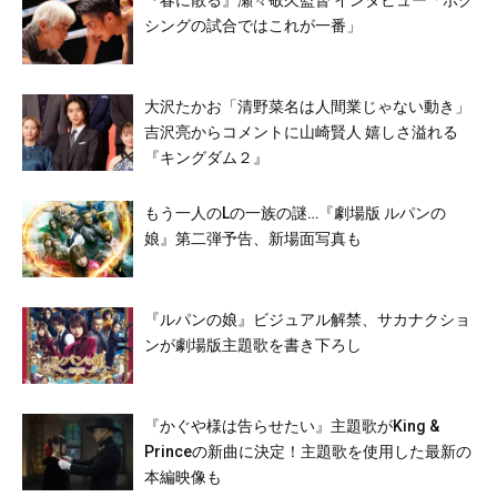
『春に散る』瀬々敬久監督 インタビュー「ボク
シングの試合ではこれが一番」
大沢たかお「清野菜名は人間業じゃない動き」
吉沢亮からコメントに山崎賢人 嬉しさ溢れる
『キングダム２』
もう一人のLの一族の謎…『劇場版 ルパンの
娘』第二弾予告、新場面写真も
『ルパンの娘』ビジュアル解禁、サカナクショ
ンが劇場版主題歌を書き下ろし
『かぐや様は告らせたい』主題歌がKing &
Princeの新曲に決定！主題歌を使用した最新の
本編映像も