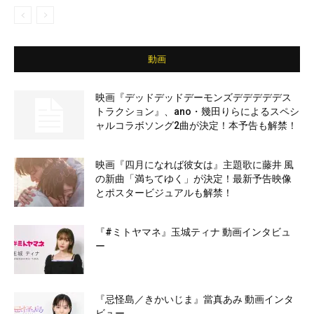
動画
映画『デッドデッドデーモンズデデデデデス
トラクション』、ano・幾田りらによるスペシ
ャルコラボソング2曲が決定！本予告も解禁！
映画『四月になれば彼女は』主題歌に藤井 風
の新曲「満ちてゆく」が決定！最新予告映像
とポスタービジュアルも解禁！
『#ミトヤマネ』玉城ティナ 動画インタビュ
ー
『忌怪島／きかいじま』當真あみ 動画インタ
ビュー