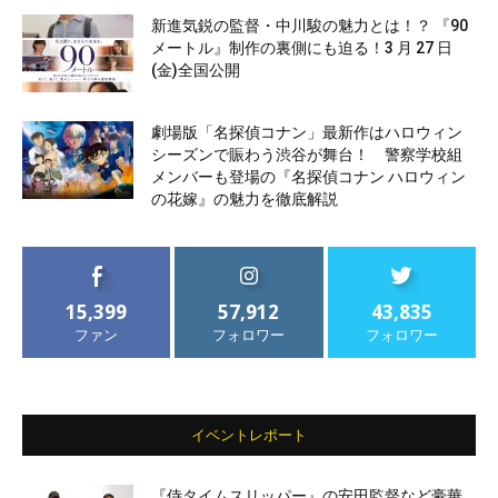
新進気鋭の監督・中川駿の魅力とは！？ 『90
メートル』制作の裏側にも迫る！3 月 27 日
(金)全国公開
劇場版「名探偵コナン」最新作はハロウィン
シーズンで賑わう渋谷が舞台！ 警察学校組
メンバーも登場の『名探偵コナン ハロウィン
の花嫁』の魅力を徹底解説
15,399
57,912
43,835
ファン
フォロワー
フォロワー
イベントレポート
『侍タイムスリッパー』の安田監督など豪華