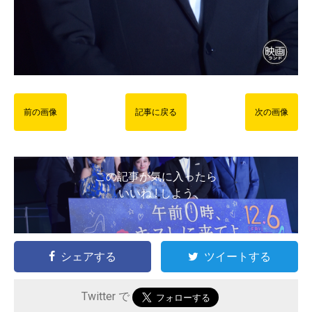
前の画像
記事に戻る
次の画像
この記事が気に入ったら
いいね ! しよう
シェアする
ツイートする
Twitter で