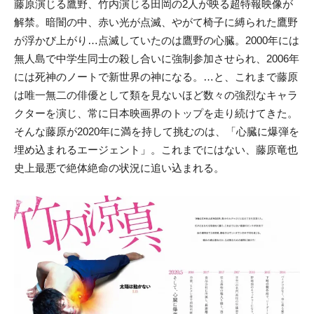
藤原演じる鷹野、竹内演じる田岡の2人が映る超特報映像が
解禁。暗闇の中、赤い光が点滅、やがて椅子に縛られた鷹野
が浮かび上がり…点滅していたのは鷹野の心臓。2000年には
無人島で中学生同士の殺し合いに強制参加させられ、2006年
には死神のノートで新世界の神になる。…と、これまで藤原
は唯一無二の俳優として類を見ないほど数々の強烈なキャラ
クターを演じ、常に日本映画界のトップを走り続けてきた。
そんな藤原が2020年に満を持して挑むのは、「心臓に爆弾を
埋め込まれるエージェント」。これまでにはない、藤原竜也
史上最悪で絶体絶命の状況に追い込まれる。