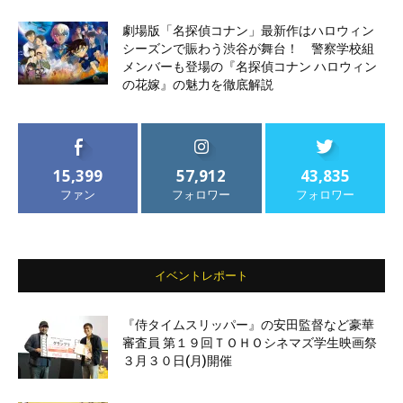
劇場版「名探偵コナン」最新作はハロウィン
シーズンで賑わう渋谷が舞台！ 警察学校組
メンバーも登場の『名探偵コナン ハロウィン
の花嫁』の魅力を徹底解説
15,399
57,912
43,835
ファン
フォロワー
フォロワー
イベントレポート
『侍タイムスリッパー』の安田監督など豪華
審査員 第１９回ＴＯＨＯシネマズ学生映画祭
３月３０日(月)開催