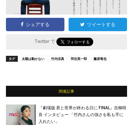
シェアする
ツイートする
Twitter で
タグ
太陽は動かない
竹内涼真
羽住英一郎
藤原竜也
関連記事
『劇場版 君と世界が終わる日に FINAL』吉柳咲
良 インタビュー 「竹内さんの強さを私も手に
入れたい」