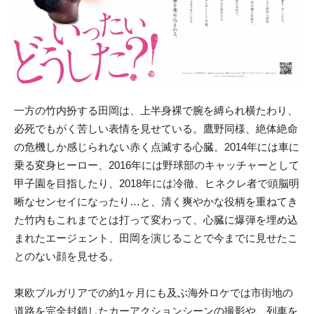
一方の竹内扮する田岡は、上半身裸で腕を縛られ横たわり、
必死でもがく苦しい表情を見せている。鷹野同様、絶体絶命
の危機しか感じられない赤く点滅する心臓。2014年には車に
乗る変身ヒーロー、2016年には野球部のキャッチャーとして
甲子園を目指したり、2018年には冷徹、ヒネクレ者で頭脳明
晰なセンセイになったり…と、清く爽やかな役柄を重ねてき
た竹内もこれまでとは打って変わって、心臓に爆弾を埋め込
まれたエージェント、田岡を演じることで今までに見せたこ
とのない顔を見せる。
東欧ブルガリアでの約1ヶ月にも及ぶ海外ロケでは市街地の
道路を完全封鎖したカーアクションシーンの撮影や、列車を