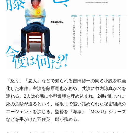
「怒り」「悪人」などで知られる吉田修一の同名小説を映画
化した本作。主演を藤原竜也が務め、共演に竹内涼真が名を
連ねる。2人は心臓に小型爆弾を埋め込まれ、24時間ごとに
死の危険が迫るという、極限まで追い詰められた秘密組織の
エージェントを演じる。監督を『海猿』『MOZU』シリーズ
などを手がけた羽住英一郎が務める。