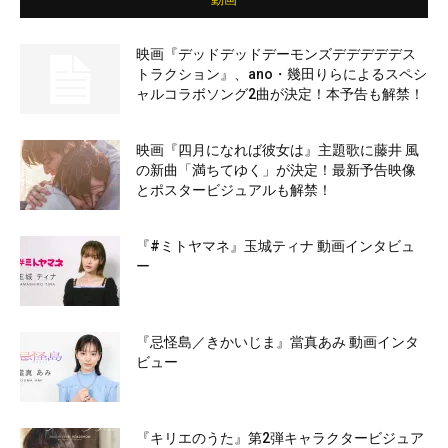
映画『デッドデッドデーモンズデデデデデス
トラクション』、ano・幾田りらによるスペシ
ャルコラボソング2曲が決定！本予告も解禁！
映画『四月になれば彼女は』主題歌に藤井 風
の新曲「満ちてゆく」が決定！最新予告映像
とポスタービジュアルも解禁！
『#ミトヤマネ』玉城ティナ 動画インタビュ
ー
『忌怪島／きかいじま』當真あみ 動画インタ
ビュー
『キリエのうた』第2弾キャラクタービジュア