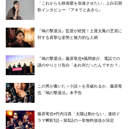
「これからも映画愛を加速させたい」上白石萌
歌インタビュー 『アキラとあきら』
『鳩の撃退法』監督が絶賛！土屋太鳳の芝居に
対する真摯な姿勢と魅力的な人柄
『鳩の撃退法』藤原竜也×風間俊介、電話での
謎のやりとり告白「あれ何だったんですか？」
この男が書いた＜小説＞を見破れるか、藤原竜
也『鳩の撃退法』本予告
藤原竜也×竹内涼真「太陽は動かない」連続ド
ラマW第1話～第3話の一挙無料放送が決定