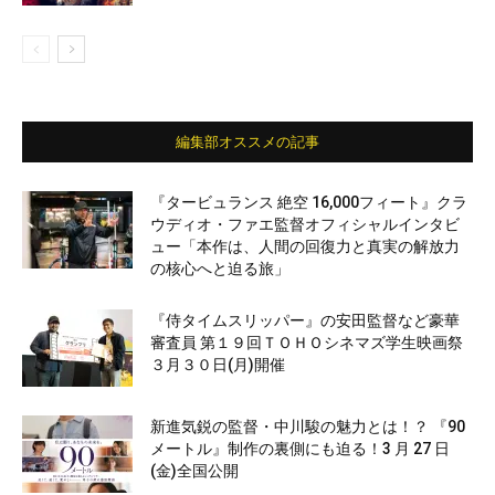
編集部オススメの記事
『タービュランス 絶空 16,000フィート』クラ
ウディオ・ファエ監督オフィシャルインタビ
ュー「本作は、人間の回復力と真実の解放力
の核心へと迫る旅」
『侍タイムスリッパー』の安田監督など豪華
審査員 第１９回ＴＯＨＯシネマズ学生映画祭
３月３０日(月)開催
新進気鋭の監督・中川駿の魅力とは！？ 『90
メートル』制作の裏側にも迫る！3 月 27 日
(金)全国公開