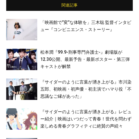
関連記事
「映画館で”変”な体験を」三木聡 監督インタビ
ュー『コンビニエンス・ストーリー』
松本潤『99.9-刑事専門弁護士-』劇場版が
12.30公開、最新予告・最新ポスター・第三弾
キャストが解禁
『サイダーのように言葉が湧き上がる』市川染
五郎、初映画・初声優・初主演でハマり役「不
思議なご縁があった」
『サイダーのように言葉が湧き上がる』レビュ
ー紹介｜映画はいつだって青春！世代を問わず
楽しめる青春グラフィティに絶賛の声続々