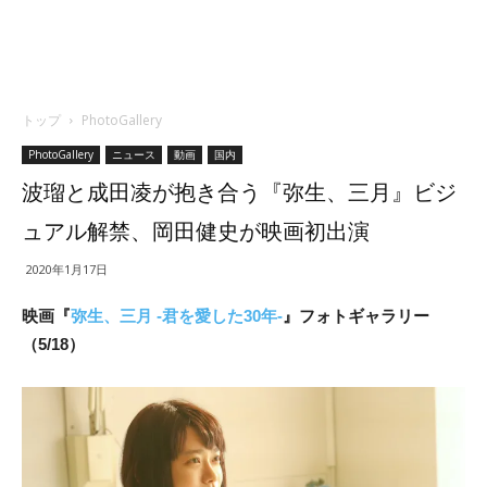
トップ
PhotoGallery
PhotoGallery
ニュース
動画
国内
波瑠と成田凌が抱き合う『弥生、三月』ビジ
ュアル解禁、岡田健史が映画初出演
2020年1月17日
映画『
弥生、三月 -君を愛した30年-
』フォトギャラリー
（5/18）