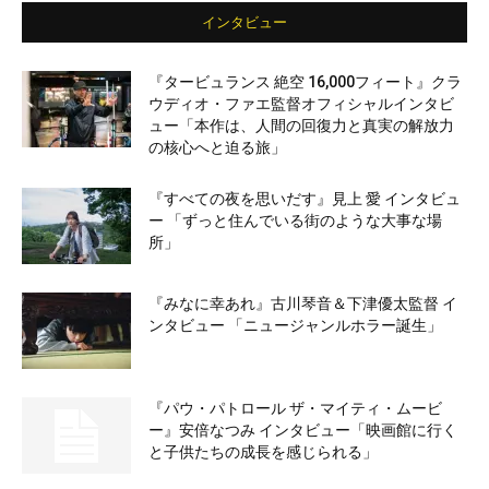
インタビュー
『タービュランス 絶空 16,000フィート』クラ
ウディオ・ファエ監督オフィシャルインタビ
ュー「本作は、人間の回復力と真実の解放力
の核心へと迫る旅」
『すべての夜を思いだす』見上 愛 インタビュ
ー 「ずっと住んでいる街のような大事な場
所」
『みなに幸あれ』古川琴音＆下津優太監督 イ
ンタビュー 「ニュージャンルホラー誕生」
『パウ・パトロール ザ・マイティ・ムービ
ー』安倍なつみ インタビュー「映画館に行く
と子供たちの成長を感じられる」