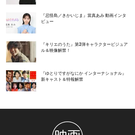
『忌怪島／きかいじま』當真あみ 動画インタ
ビュー
『キリエのうた』第2弾キャラクタービジュア
ル＆映像解禁！
『ゆとりですがなにか インターナショナル』
新キャスト＆特報解禁