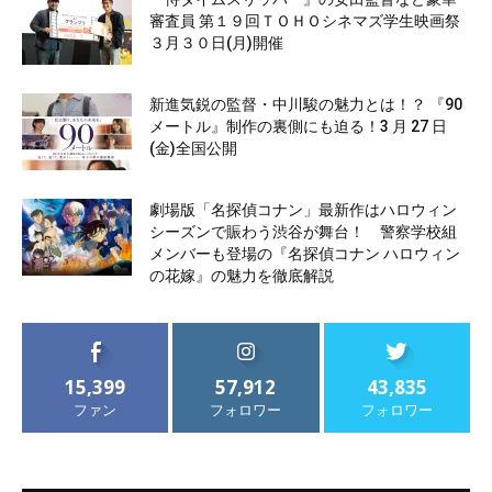
審査員 第１９回ＴＯＨＯシネマズ学生映画祭
３月３０日(月)開催
新進気鋭の監督・中川駿の魅力とは！？ 『90
メートル』制作の裏側にも迫る！3 月 27 日
(金)全国公開
劇場版「名探偵コナン」最新作はハロウィン
シーズンで賑わう渋谷が舞台！ 警察学校組
メンバーも登場の『名探偵コナン ハロウィン
の花嫁』の魅力を徹底解説
15,399
57,912
43,835
ファン
フォロワー
フォロワー