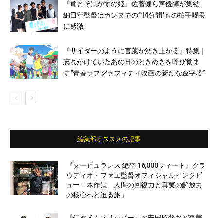
『竜とそばかすの姫』佐藤健ら声優陣が集結、
細田守監督はカンヌでの”14分間”もの拍手喝采
に感激
『サイダーのように言葉が湧き上がる』特集｜
忘れかけていたあの日のときめきを呼び覚ま
す“青春ラブグラフィティ映画の新たな金字塔”
編集部オススメの記事
『タービュランス 絶空 16,000フィート』クラ
ウディオ・ファエ監督オフィシャルインタビ
ュー「本作は、人間の回復力と真実の解放力
の核心へと迫る旅」
『侍タイムスリッパー』の安田監督など豪華