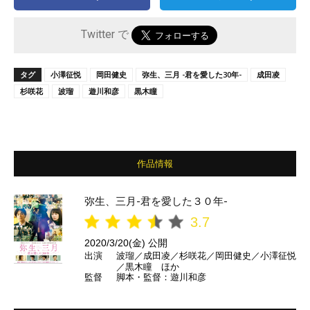
Twitter で
タグ
小澤征悦
岡田健史
弥生、三月 -君を愛した30年-
成田凌
杉咲花
波瑠
遊川和彦
黒木瞳
作品情報
弥生、三月-君を愛した３０年-
3.7
2020/3/20(金) 公開
出演
波瑠／成田凌／杉咲花／岡田健史／小澤征悦
／黒木瞳 ほか
監督
脚本・監督：遊川和彦