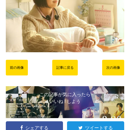
前の画像
記事に戻る
次の画像
この記事が気に入ったら
いいね ! しよう
シェアする
ツイートする