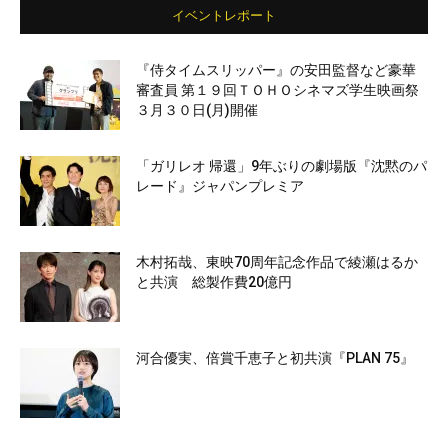
イベントレポート
『侍タイムスリッパー』の安田監督など豪華
審査員 第１９回ＴＯＨＯシネマズ学生映画祭
３月３０日(月)開催
「ガリレオ 帰還」9年ぶりの劇場版『沈黙のパ
レード』ジャパンプレミア
木村拓哉、東映70周年記念作品で綾瀬はるか
と共演 総製作費20億円
河合優実、倍賞千恵子と初共演『PLAN 75』