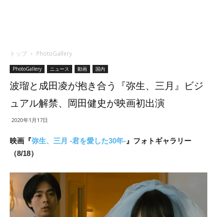
トップ
PhotoGallery
PhotoGallery
ニュース
動画
国内
波瑠と成田凌が抱き合う『弥生、三月』ビジ
ュアル解禁、岡田健史が映画初出演
2020年1月17日
映画『
弥生、三月 -君を愛した30年-
』フォトギャラリー
（8/18）