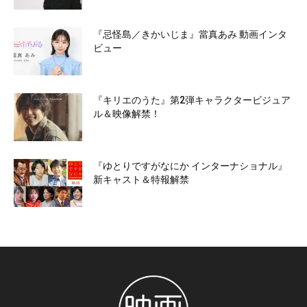
『忌怪島／きかいじま』當真あみ 動画インタ
ビュー
『キリエのうた』第2弾キャラクタービジュア
ル＆映像解禁！
『ゆとりですがなにか インターナショナル』
新キャスト＆特報解禁