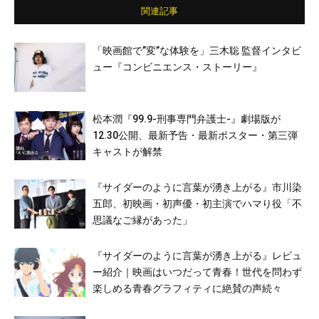
関連記事
「映画館で”変”な体験を」三木聡 監督インタビ
ュー『コンビニエンス・ストーリー』
松本潤『99.9-刑事専門弁護士-』劇場版が
12.30公開、最新予告・最新ポスター・第三弾
キャストが解禁
『サイダーのように言葉が湧き上がる』市川染
五郎、初映画・初声優・初主演でハマり役「不
思議なご縁があった」
『サイダーのように言葉が湧き上がる』レビュ
ー紹介｜映画はいつだって青春！世代を問わず
楽しめる青春グラフィティに絶賛の声続々