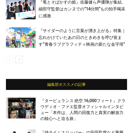
『竜とそばかすの姫』佐藤健ら声優陣が集結、
細田守監督はカンヌでの”14分間”もの拍手喝采
に感激
『サイダーのように言葉が湧き上がる』特集｜
忘れかけていたあの日のときめきを呼び覚ま
す“青春ラブグラフィティ映画の新たな金字塔”
編集部オススメの記事
『タービュランス 絶空 16,000フィート』クラ
ウディオ・ファエ監督オフィシャルインタビ
ュー「本作は、人間の回復力と真実の解放力
の核心へと迫る旅」
『侍タイムスリッパー』の安田監督など豪華