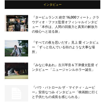
インタビュー
『タービュランス 絶空 16,000フィート』クラ
ウディオ・ファエ監督オフィシャルインタビ
ュー「本作は、人間の回復力と真実の解放力
の核心へと迫る旅」
『すべての夜を思いだす』見上 愛 インタビュ
ー 「ずっと住んでいる街のような大事な場
所」
『みなに幸あれ』古川琴音＆下津優太監督 イ
ンタビュー 「ニュージャンルホラー誕生」
『パウ・パトロール ザ・マイティ・ムービ
ー』安倍なつみ インタビュー「映画館に行く
と子供たちの成長を感じられる」