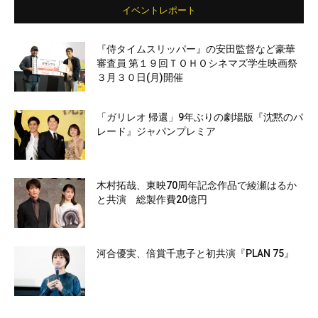
イベントレポート
『侍タイムスリッパー』の安田監督など豪華
審査員 第１９回ＴＯＨＯシネマズ学生映画祭
３月３０日(月)開催
「ガリレオ 帰還」9年ぶりの劇場版『沈黙のパ
レード』ジャパンプレミア
木村拓哉、東映70周年記念作品で綾瀬はるか
と共演 総製作費20億円
河合優実、倍賞千恵子と初共演『PLAN 75』