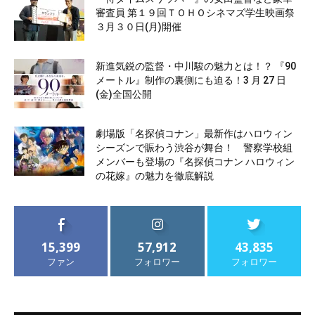
審査員 第１９回ＴＯＨＯシネマズ学生映画祭
３月３０日(月)開催
新進気鋭の監督・中川駿の魅力とは！？ 『90
メートル』制作の裏側にも迫る！3 月 27 日
(金)全国公開
劇場版「名探偵コナン」最新作はハロウィン
シーズンで賑わう渋谷が舞台！ 警察学校組
メンバーも登場の『名探偵コナン ハロウィン
の花嫁』の魅力を徹底解説
15,399
57,912
43,835
ファン
フォロワー
フォロワー