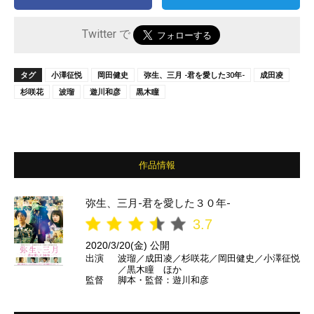
Twitter で
タグ
小澤征悦
岡田健史
弥生、三月 -君を愛した30年-
成田凌
杉咲花
波瑠
遊川和彦
黒木瞳
作品情報
弥生、三月-君を愛した３０年-
3.7
2020/3/20(金) 公開
出演
波瑠／成田凌／杉咲花／岡田健史／小澤征悦
／黒木瞳 ほか
監督
脚本・監督：遊川和彦