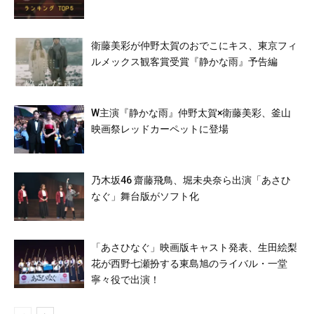
衛藤美彩が仲野太賀のおでこにキス、東京フィ
ルメックス観客賞受賞『静かな雨』予告編
W主演『静かな雨』仲野太賀×衛藤美彩、釜山
映画祭レッドカーペットに登場
乃木坂46 齋藤飛鳥、堀未央奈ら出演「あさひ
なぐ」舞台版がソフト化
「あさひなぐ」映画版キャスト発表、生田絵梨
花が西野七瀬扮する東島旭のライバル・一堂
寧々役で出演！