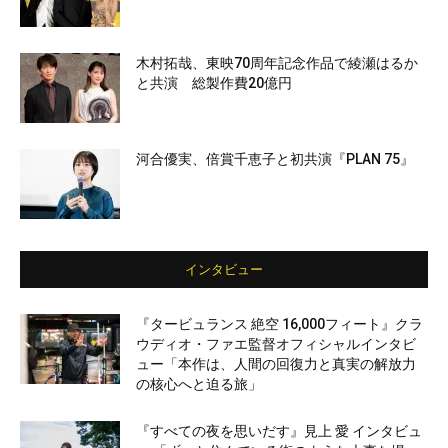
木村拓哉、東映70周年記念作品で綾瀬はるか
と共演 総製作費20億円
河合優実、倍賞千恵子と初共演『PLAN 75』
インタビュー
『タービュランス 絶空 16,000フィート』クラ
ウディオ・ファエ監督オフィシャルインタビ
ュー「本作は、人間の回復力と真実の解放力
の核心へと迫る旅」
『すべての夜を思いだす』見上 愛 インタビュ