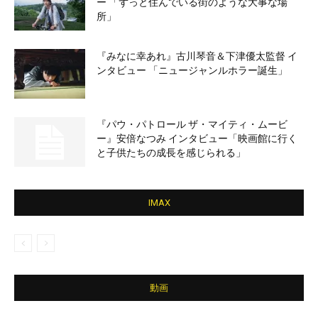
ー 「ずっと住んでいる街のような大事な場
所」
『みなに幸あれ』古川琴音＆下津優太監督 イ
ンタビュー 「ニュージャンルホラー誕生」
『パウ・パトロール ザ・マイティ・ムービ
ー』安倍なつみ インタビュー「映画館に行く
と子供たちの成長を感じられる」
IMAX
動画