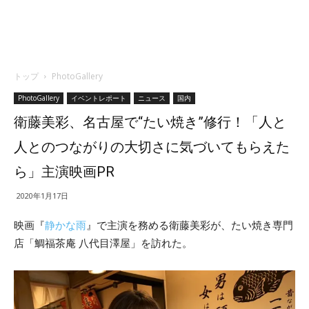
トップ
PhotoGallery
PhotoGallery
イベントレポート
ニュース
国内
衛藤美彩、名古屋で“たい焼き”修行！「人と
人とのつながりの大切さに気づいてもらえた
ら」主演映画PR
2020年1月17日
映画『
静かな雨
』で主演を務める衛藤美彩が、たい焼き専門
店「鯛福茶庵 八代目澤屋」を訪れた。