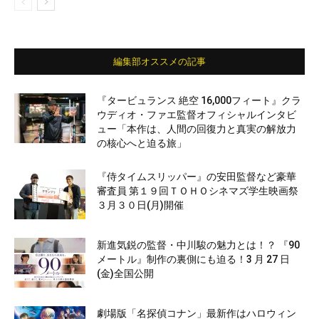
編集部オススメの記事
『タービュランス 絶空 16,000フィート』クラ
ウディオ・ファエ監督オフィシャルインタビ
ュー「本作は、人間の回復力と真実の解放力
の核心へと迫る旅」
『侍タイムスリッパー』の安田監督など豪華
審査員 第１９回ＴＯＨＯシネマズ学生映画祭
３月３０日(月)開催
新進気鋭の監督・中川駿の魅力とは！？ 『90
メートル』制作の裏側にも迫る！3 月 27 日
(金)全国公開
劇場版「名探偵コナン」最新作はハロウィン