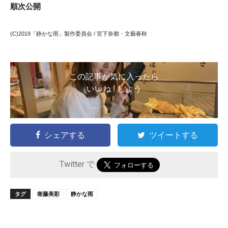
順次公開
(C)2019「静かな雨」製作委員会 / 宮下奈都・文藝春秋
この記事が気に入ったら
いいね ! しよう
シェアする
ツイートする
Twitter で
タグ
衛藤美彩
静かな雨