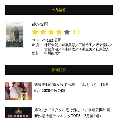
作品情報
静かな雨
4.3
2020/2/7(金) 公開
出演
仲野太賀／衛藤美彩／三浦透子／坂東龍汰／
古舘寛治／川瀬陽太／河瀨直美／萩原聖人／
監督
中川龍太郎
村上淳／でんでん ほか
関連記事
衛藤美彩が遊女役で出演、『みをつくし料理
帖』2020年秋公開
第1位は『ヲタクに恋は難しい』来週公開映画
新作期待度ランキングTOP5（2月第1週）