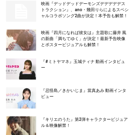
映画『デッドデッドデーモンズデデデデデス
トラクション』、ano・幾田りらによるスペシ
ャルコラボソング2曲が決定！本予告も解禁！
映画『四月になれば彼女は』主題歌に藤井 風
の新曲「満ちてゆく」が決定！最新予告映像
とポスタービジュアルも解禁！
『#ミトヤマネ』玉城ティナ 動画インタビュ
ー
『忌怪島／きかいじま』當真あみ 動画インタ
ビュー
『キリエのうた』第2弾キャラクタービジュア
ル＆映像解禁！