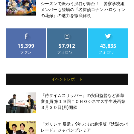
シーズンで賑わう渋谷が舞台！ 警察学校組
メンバーも登場の『名探偵コナン ハロウィン
の花嫁』の魅力を徹底解説
15,399
57,912
43,835
ファン
フォロワー
フォロワー
イベントレポート
『侍タイムスリッパー』の安田監督など豪華
審査員 第１９回ＴＯＨＯシネマズ学生映画祭
３月３０日(月)開催
「ガリレオ 帰還」9年ぶりの劇場版『沈黙のパ
レード』ジャパンプレミア