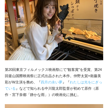
第20回東京フィルメックス映画祭にて“観客賞”を受賞、第24
回釜山国際映画祭に正式出品された本作。仲野太賀×衛藤美
彩がW主演を務め、『
四月の永い夢
』『
わたしは光をにぎっ
ている
』などで知られる中川龍太郎監督が初めて原作（原
作・宮下奈都「静かな雨」）の映画化に挑む。