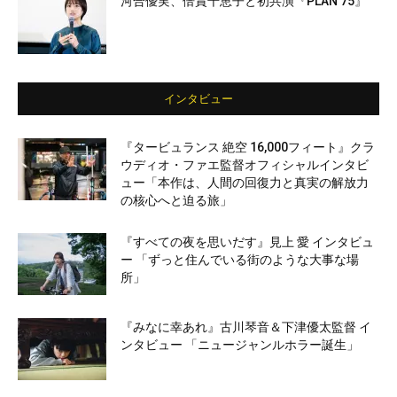
河合優実、倍賞千恵子と初共演『PLAN 75』
インタビュー
『タービュランス 絶空 16,000フィート』クラ
ウディオ・ファエ監督オフィシャルインタビ
ュー「本作は、人間の回復力と真実の解放力
の核心へと迫る旅」
『すべての夜を思いだす』見上 愛 インタビュ
ー 「ずっと住んでいる街のような大事な場
所」
『みなに幸あれ』古川琴音＆下津優太監督 イ
ンタビュー 「ニュージャンルホラー誕生」