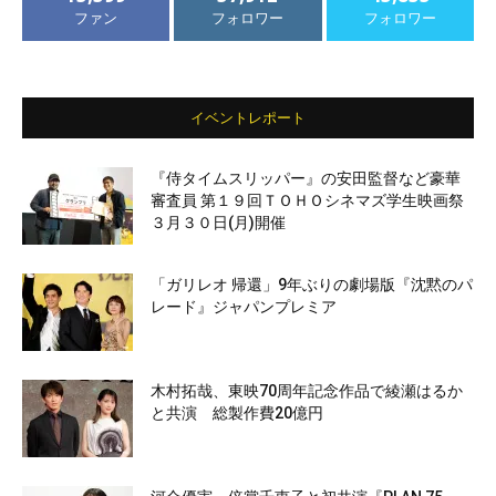
ファン
フォロワー
フォロワー
イベントレポート
『侍タイムスリッパー』の安田監督など豪華
審査員 第１９回ＴＯＨＯシネマズ学生映画祭
３月３０日(月)開催
「ガリレオ 帰還」9年ぶりの劇場版『沈黙のパ
レード』ジャパンプレミア
木村拓哉、東映70周年記念作品で綾瀬はるか
と共演 総製作費20億円