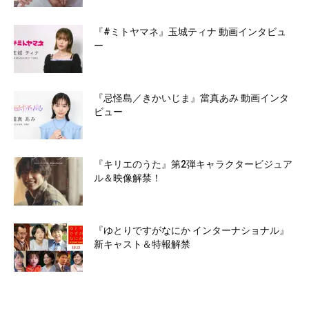
『#ミトヤマネ』玉城ティナ 動画インタビュ
ー
『忌怪島／きかいじま』當真あみ 動画インタ
ビュー
『キリエのうた』第2弾キャラクタービジュア
ル＆映像解禁！
『ゆとりですがなにか インターナショナル』
新キャスト＆特報解禁