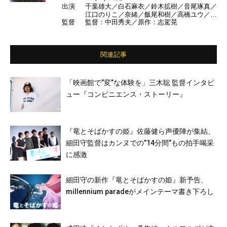
出演
千葉雄大／白石麻衣／鈴木拡樹／音尾琢真／
江口のりこ／奈緒／飯尾和樹／高橋ユウ／k
監督
監督：中田秀夫／原作：志駕晃
o-dai／平子祐希／谷川りさこ／アキラ100%
／今田美桜／田中哲司／田中圭／北川景子／
原田泰造／成田凌／井浦新 ほか
関連記事
「映画館で”変”な体験を」三木聡 監督インタビ
ュー『コンビニエンス・ストーリー』
『竜とそばかすの姫』佐藤健ら声優陣が集結、
細田守監督はカンヌでの”14分間”もの拍手喝采
に感激
細田守の新作『竜とそばかすの姫』新予告、
millennium paradeがメインテーマ書き下ろし