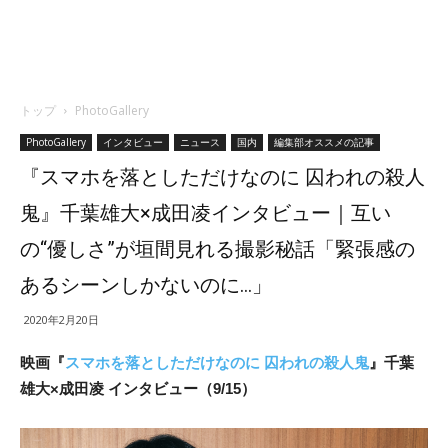
トップ
PhotoGallery
PhotoGallery
インタビュー
ニュース
国内
編集部オススメの記事
『スマホを落としただけなのに 囚われの殺人
鬼』千葉雄大×成田凌インタビュー｜互い
の“優しさ”が垣間見れる撮影秘話「緊張感の
あるシーンしかないのに…」
2020年2月20日
映画『
スマホを落としただけなのに 囚われの殺人鬼
』千葉
雄大×成田凌 インタビュー（9/15）