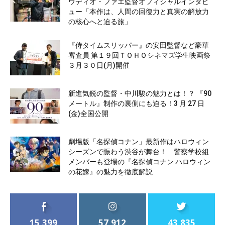
ウディオ・ファエ監督オフィシャルインタビ
ュー「本作は、人間の回復力と真実の解放力
の核心へと迫る旅」
『侍タイムスリッパー』の安田監督など豪華
審査員 第１９回ＴＯＨＯシネマズ学生映画祭
３月３０日(月)開催
新進気鋭の監督・中川駿の魅力とは！？ 『90
メートル』制作の裏側にも迫る！3 月 27 日
(金)全国公開
劇場版「名探偵コナン」最新作はハロウィン
シーズンで賑わう渋谷が舞台！ 警察学校組
メンバーも登場の『名探偵コナン ハロウィン
の花嫁』の魅力を徹底解説
15,399
57,912
43,835