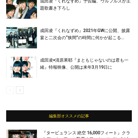
成田凌『くれなずめ』予告編、ウルフルズが主
題歌書き下ろし
成田凌『くれなずめ』2021年GWに公開、披露
宴と二次会の“狭間”の時間に何かが起こる…
成田凌×清原果耶『まともじゃないのは君も一
緒』特報映像、公開は来年3月19日に
編集部オススメの記事
『タービュランス 絶空 16,000フィート』クラ