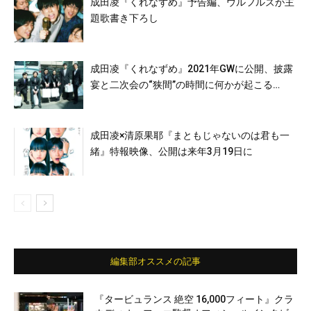
成田凌『くれなずめ』予告編、ウルフルズが主
題歌書き下ろし
成田凌『くれなずめ』2021年GWに公開、披露
宴と二次会の“狭間”の時間に何かが起こる…
成田凌×清原果耶『まともじゃないのは君も一
緒』特報映像、公開は来年3月19日に
編集部オススメの記事
『タービュランス 絶空 16,000フィート』クラ