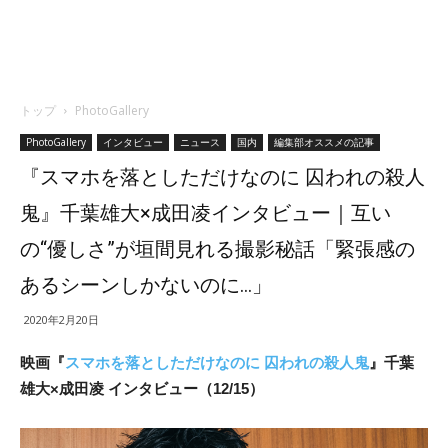
トップ
PhotoGallery
PhotoGallery
インタビュー
ニュース
国内
編集部オススメの記事
『スマホを落としただけなのに 囚われの殺人
鬼』千葉雄大×成田凌インタビュー｜互い
の“優しさ”が垣間見れる撮影秘話「緊張感の
あるシーンしかないのに…」
2020年2月20日
映画『
スマホを落としただけなのに 囚われの殺人鬼
』千葉
雄大×成田凌 インタビュー（12/15）