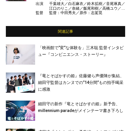
出演
千葉雄大／白石麻衣／鈴木拡樹／音尾琢真／
江口のりこ／奈緒／飯尾和樹／高橋ユウ／k
監督
監督：中田秀夫／原作：志駕晃
o-dai／平子祐希／谷川りさこ／アキラ100%
／今田美桜／田中哲司／田中圭／北川景子／
原田泰造／成田凌／井浦新 ほか
関連記事
「映画館で”変”な体験を」三木聡 監督インタビ
ュー『コンビニエンス・ストーリー』
『竜とそばかすの姫』佐藤健ら声優陣が集結、
細田守監督はカンヌでの”14分間”もの拍手喝采
に感激
細田守の新作『竜とそばかすの姫』新予告、
millennium paradeがメインテーマ書き下ろし