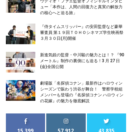
ウディオ・ファエ監督オフィシャルインタビ
ュー「本作は、人間の回復力と真実の解放力
の核心へと迫る旅」
『侍タイムスリッパー』の安田監督など豪華
審査員 第１９回ＴＯＨＯシネマズ学生映画祭
３月３０日(月)開催
新進気鋭の監督・中川駿の魅力とは！？ 『90
メートル』制作の裏側にも迫る！3 月 27 日
(金)全国公開
劇場版「名探偵コナン」最新作はハロウィン
シーズンで賑わう渋谷が舞台！ 警察学校組
メンバーも登場の『名探偵コナン ハロウィン
の花嫁』の魅力を徹底解説
15,399
57,912
43,835