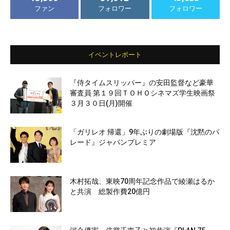
ファン
フォロワー
フォロワー
イベントレポート
『侍タイムスリッパー』の安田監督など豪華
審査員 第１９回ＴＯＨＯシネマズ学生映画祭
３月３０日(月)開催
「ガリレオ 帰還」9年ぶりの劇場版『沈黙のパ
レード』ジャパンプレミア
木村拓哉、東映70周年記念作品で綾瀬はるか
と共演 総製作費20億円