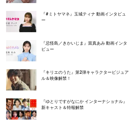
『#ミトヤマネ』玉城ティナ 動画インタビュ
ー
『忌怪島／きかいじま』當真あみ 動画インタ
ビュー
『キリエのうた』第2弾キャラクタービジュア
ル＆映像解禁！
『ゆとりですがなにか インターナショナル』
新キャスト＆特報解禁