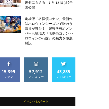
裏側にも迫る！3 月 27 日(金)全
国公開
劇場版「名探偵コナン」最新作
はハロウィンシーズンで賑わう
渋谷が舞台！ 警察学校組メン
バーも登場の『名探偵コナン ハ
ロウィンの花嫁』の魅力を徹底
解説
15,399
57,912
43,835
ファン
フォロワー
フォロワー
イベントレポート