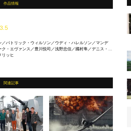
作品情報
3.5
ン／パトリック・ウィルソン／ウディ・ハレルソン／マンデ
ーク・エヴァンス／豊川悦司／浅野忠信／國村隼／デニス・ク
メリッヒ
関連記事