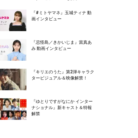
『#ミトヤマネ』玉城ティナ 動
画インタビュー
『忌怪島／きかいじま』當真あ
み 動画インタビュー
『キリエのうた』第2弾キャラク
タービジュアル＆映像解禁！
『ゆとりですがなにか インター
ナショナル』新キャスト＆特報
解禁