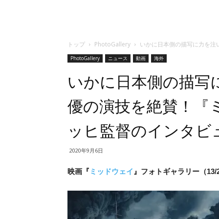
トップ
PhotoGallery
いかに日本側の描写に力を注
PhotoGallery
ニュース
動画
海外
いかに日本側の描写
優の演技を絶賛！『
ッヒ監督のインタビ
2020年9月6日
映画『
ミッドウェイ
』フォトギャラリー（13/