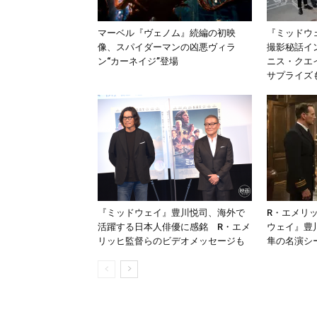
マーベル『ヴェノム』続編の初映
『ミッドウ
像、スパイダーマンの凶悪ヴィラ
撮影秘話イ
ン“カーネイジ”登場
ニス・クエ
サプライズ
『ミッドウェイ』豊川悦司、海外で
R・エメリ
活躍する日本人俳優に感銘 R・エメ
ウェイ』豊
リッヒ監督らのビデオメッセージも
隼の名演シ