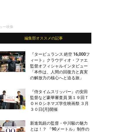
ュー映像
編集部オススメの記事
『タービュランス 絶空 16,000フ
ィート』クラウディオ・ファエ
監督オフィシャルインタビュー
「本作は、人間の回復力と真実
の解放力の核心へと迫る旅」
『侍タイムスリッパー』の安田
監督など豪華審査員 第１９回Ｔ
ＯＨＯシネマズ学生映画祭 ３月
３０日(月)開催
新進気鋭の監督・中川駿の魅力
とは！？ 『90メートル』制作の