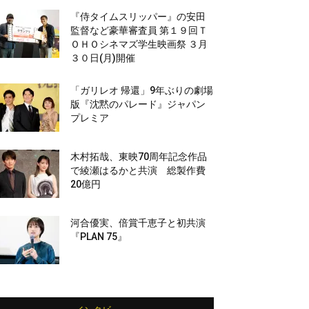
『侍タイムスリッパー』の安田
監督など豪華審査員 第１９回Ｔ
ＯＨＯシネマズ学生映画祭 ３月
３０日(月)開催
「ガリレオ 帰還」9年ぶりの劇場
版『沈黙のパレード』ジャパン
プレミア
木村拓哉、東映70周年記念作品
で綾瀬はるかと共演 総製作費
20億円
河合優実、倍賞千恵子と初共演
『PLAN 75』