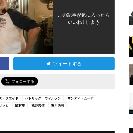
この記事が気に入ったら
いいね ! しよう
ツイートする
で
ス・クエイド
パトリック・ウィルソン
マンディ・ムーア
リッヒ
國村隼
浅野忠信
豊川悦司