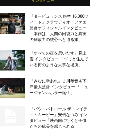
インタビュー
『タービュランス 絶空 16,000フ
ィート』クラウディオ・ファエ
監督オフィシャルインタビュー
「本作は、人間の回復力と真実
の解放力の核心へと迫る旅」
『すべての夜を思いだす』見上
愛 インタビュー 「ずっと住んで
いる街のような大事な場所」
『みなに幸あれ』古川琴音＆下
津優太監督 インタビュー 「ニュ
ージャンルホラー誕生」
『パウ・パトロール ザ・マイテ
ィ・ムービー』安倍なつみ イン
タビュー「映画館に行くと子供
たちの成長を感じられる」