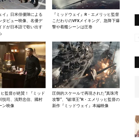
ェイ』日米俳優陣による
『ミッドウェイ』R・エメリッヒ監督
ンタビュー映像、名優デ
こだわりのVFXメイキング、急降下爆
イドが日本語で歌い出す
撃や着艦シーンは圧巻
も
ッヒ監督が絶賛！『ミッド
圧倒的スケールで再現された“真珠湾
川悦司、浅野忠信、國村
攻撃”、“破壊王”R・エメリッヒ監督の
ーン映像
新作『ミッドウェイ』本編映像