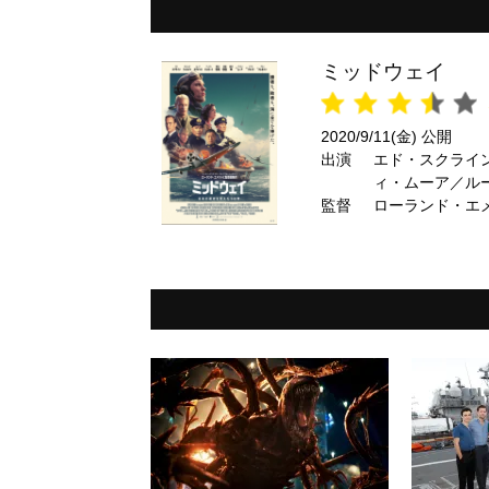
ミッドウェイ
2020/9/11(金) 公開
出演
エド・スクライ
ィ・ムーア／ル
監督
エイド ほか
ローランド・エ