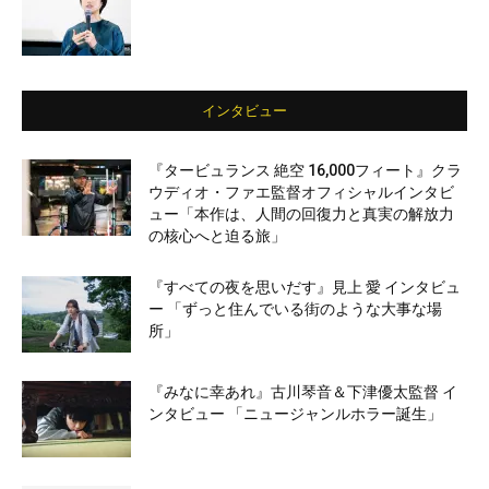
インタビュー
『タービュランス 絶空 16,000フィート』クラ
ウディオ・ファエ監督オフィシャルインタビ
ュー「本作は、人間の回復力と真実の解放力
の核心へと迫る旅」
『すべての夜を思いだす』見上 愛 インタビュ
ー 「ずっと住んでいる街のような大事な場
所」
『みなに幸あれ』古川琴音＆下津優太監督 イ
ンタビュー 「ニュージャンルホラー誕生」