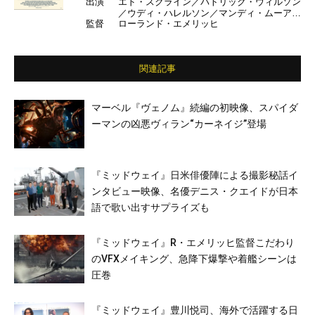
出演
エド・スクライン／パトリック・ウィルソン
／ウディ・ハレルソン／マンディ・ムーア／
監督
ローランド・エメリッヒ
ルーク・エヴァンス／豊川悦司／浅野忠信／
國村隼／デニス・クエイド ほか
関連記事
マーベル『ヴェノム』続編の初映像、スパイダ
ーマンの凶悪ヴィラン“カーネイジ”登場
『ミッドウェイ』日米俳優陣による撮影秘話イ
ンタビュー映像、名優デニス・クエイドが日本
語で歌い出すサプライズも
『ミッドウェイ』R・エメリッヒ監督こだわり
のVFXメイキング、急降下爆撃や着艦シーンは
圧巻
『ミッドウェイ』豊川悦司、海外で活躍する日