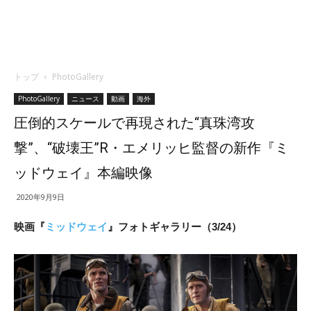
トップ
PhotoGallery
PhotoGallery
ニュース
動画
海外
圧倒的スケールで再現された“真珠湾攻
撃”、“破壊王”R・エメリッヒ監督の新作『ミ
ッドウェイ』本編映像
2020年9月9日
映画『
ミッドウェイ
』フォトギャラリー（3/24）