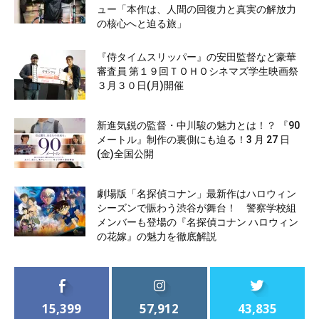
ュー「本作は、人間の回復力と真実の解放力
の核心へと迫る旅」
『侍タイムスリッパー』の安田監督など豪華
審査員 第１９回ＴＯＨＯシネマズ学生映画祭
３月３０日(月)開催
新進気鋭の監督・中川駿の魅力とは！？ 『90
メートル』制作の裏側にも迫る！3 月 27 日
(金)全国公開
劇場版「名探偵コナン」最新作はハロウィン
シーズンで賑わう渋谷が舞台！ 警察学校組
メンバーも登場の『名探偵コナン ハロウィン
の花嫁』の魅力を徹底解説
15,399
57,912
43,835