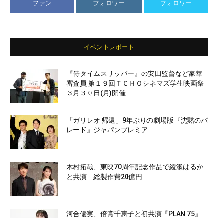
ファン
フォロワー
フォロワー
イベントレポート
『侍タイムスリッパー』の安田監督など豪華
審査員 第１９回ＴＯＨＯシネマズ学生映画祭
３月３０日(月)開催
「ガリレオ 帰還」9年ぶりの劇場版『沈黙のパ
レード』ジャパンプレミア
木村拓哉、東映70周年記念作品で綾瀬はるか
と共演 総製作費20億円
河合優実、倍賞千恵子と初共演『PLAN 75』