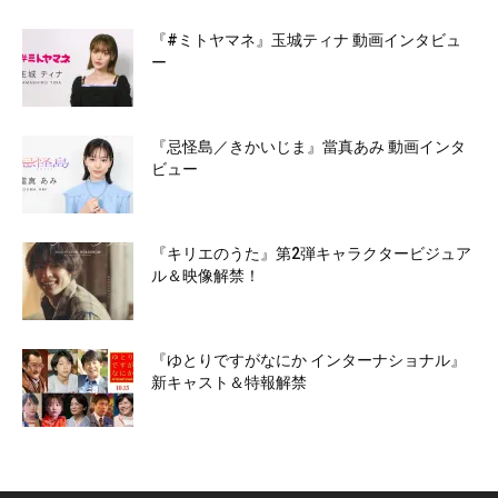
『#ミトヤマネ』玉城ティナ 動画インタビュ
ー
『忌怪島／きかいじま』當真あみ 動画インタ
ビュー
『キリエのうた』第2弾キャラクタービジュア
ル＆映像解禁！
『ゆとりですがなにか インターナショナル』
新キャスト＆特報解禁