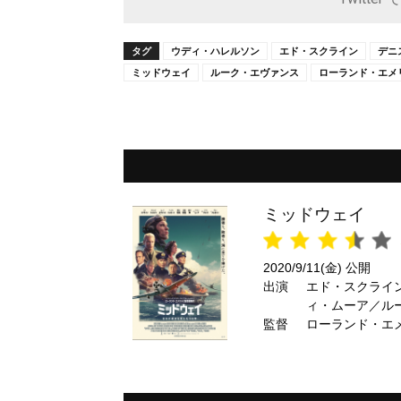
タグ
ウディ・ハレルソン
エド・スクライン
デニ
ミッドウェイ
ルーク・エヴァンス
ローランド・エメ
ミッドウェイ
2020/9/11(金) 公開
出演
エド・スクライ
ィ・ムーア／ル
監督
エイド ほか
ローランド・エ