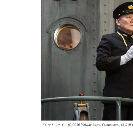
『ミッドウェイ』 (C)2019 Midway Island Productions, LLC All R