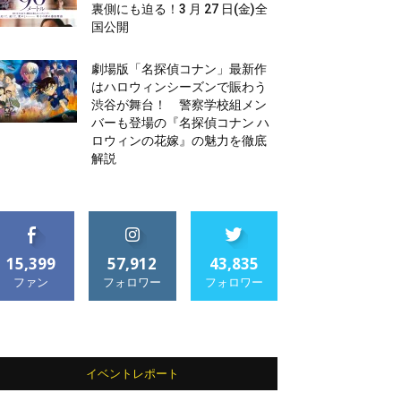
裏側にも迫る！3 月 27 日(金)全
国公開
劇場版「名探偵コナン」最新作
はハロウィンシーズンで賑わう
渋谷が舞台！ 警察学校組メン
バーも登場の『名探偵コナン ハ
ロウィンの花嫁』の魅力を徹底
解説
15,399
57,912
43,835
ファン
フォロワー
フォロワー
イベントレポート