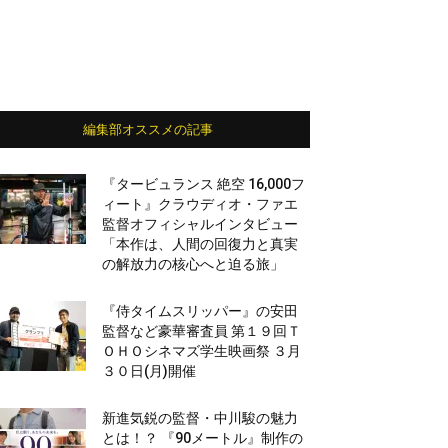
編集部オススメの記事
『タービュランス 絶空 16,000フ
ィート』クラウディオ・ファエ
監督オフィシャルインタビュー
「本作は、人間の回復力と真実
の解放力の核心へと迫る旅」
『侍タイムスリッパー』の安田
監督など豪華審査員 第１９回Ｔ
ＯＨＯシネマズ学生映画祭 ３月
３０日(月)開催
新進気鋭の監督・中川駿の魅力
とは！？ 『90メートル』制作の