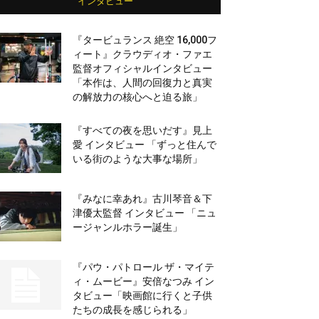
インタビュー
『タービュランス 絶空 16,000フ
ィート』クラウディオ・ファエ
監督オフィシャルインタビュー
「本作は、人間の回復力と真実
の解放力の核心へと迫る旅」
『すべての夜を思いだす』見上
愛 インタビュー 「ずっと住んで
いる街のような大事な場所」
『みなに幸あれ』古川琴音＆下
津優太監督 インタビュー 「ニュ
ージャンルホラー誕生」
『パウ・パトロール ザ・マイテ
ィ・ムービー』安倍なつみ イン
タビュー「映画館に行くと子供
たちの成長を感じられる」