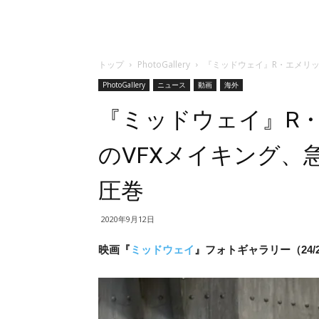
トップ
PhotoGallery
『ミッドウェイ』R・エメリッ
PhotoGallery
ニュース
動画
海外
『ミッドウェイ』R
のVFXメイキング、
圧巻
2020年9月12日
映画『
ミッドウェイ
』フォトギャラリー（24/