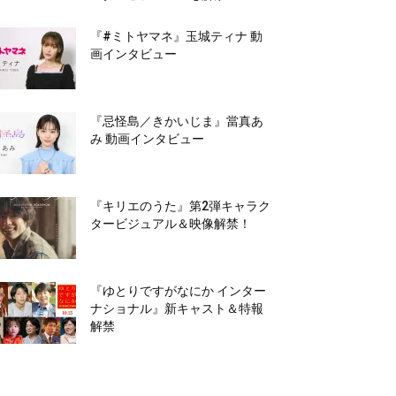
『#ミトヤマネ』玉城ティナ 動
画インタビュー
『忌怪島／きかいじま』當真あ
み 動画インタビュー
『キリエのうた』第2弾キャラク
タービジュアル＆映像解禁！
『ゆとりですがなにか インター
ナショナル』新キャスト＆特報
解禁