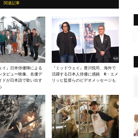
関連記事
ェイ』日米俳優陣による
『ミッドウェイ』豊川悦司、海外で
ンタビュー映像、名優デ
活躍する日本人俳優に感銘 R・エメ
イドが日本語で歌い出す
リッヒ監督らのビデオメッセージも
も