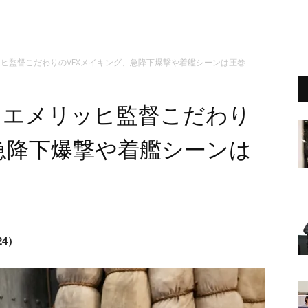
ヒ監督こだわりのVFXメイキング、急降下爆撃や着艦シーンは圧巻
・エメリッヒ監督こだわり
急降下爆撃や着艦シーンは
24）