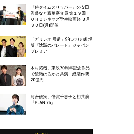
『侍タイムスリッパー』の安田
監督など豪華審査員 第１９回Ｔ
ＯＨＯシネマズ学生映画祭 ３月
３０日(月)開催
「ガリレオ 帰還」9年ぶりの劇場
版『沈黙のパレード』ジャパン
プレミア
木村拓哉、東映70周年記念作品
で綾瀬はるかと共演 総製作費
20億円
河合優実、倍賞千恵子と初共演
『PLAN 75』