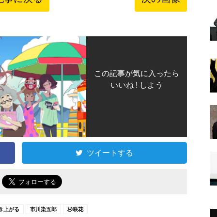
この記事が気に入ったら
いいね ! しよう
ツイートする
で
き上がる
市川染五郎
杉咲花