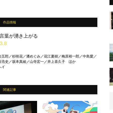
作品情報
言葉が湧き上がる
3.8
染五郎／杉咲花／潘めぐみ／花江夏樹／梅原裕一郎／中島愛／
谷浩史／坂本真綾／山寺宏一／井上喜久子 ほか
ヘイ
関連記事