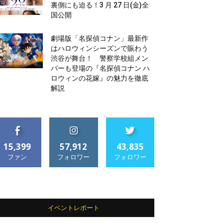
裏側にも迫る！3 月 27 日(金)全
国公開
劇場版「名探偵コナン」最新作
はハロウィンシーズンで賑わう
渋谷が舞台！ 警察学校組メン
バーも登場の『名探偵コナン ハ
ロウィンの花嫁』の魅力を徹底
解説
15,399
57,912
43,835
ファン
フォロワー
フォロワー
イベントレポート