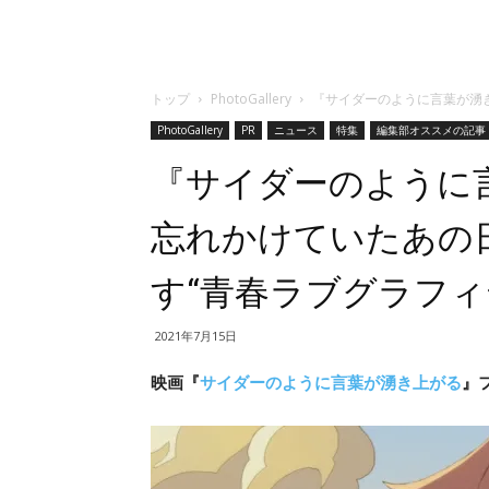
トップ
PhotoGallery
『サイダーのように言葉が湧
PhotoGallery
PR
ニュース
特集
編集部オススメの記事
『サイダーのように
忘れかけていたあの
す“青春ラブグラフィ
2021年7月15日
映画『
サイダーのように言葉が湧き上がる
』