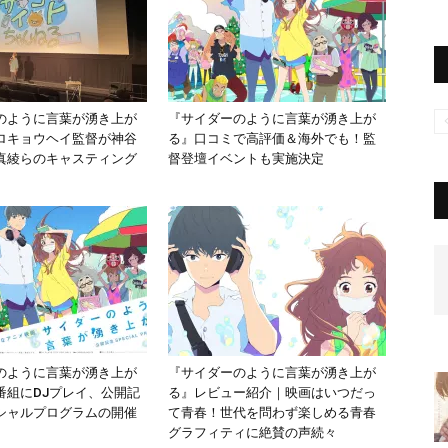
のように言葉が湧き上が
『サイダーのように言葉が湧き上が
ロキョウヘイ監督が神谷
る』口コミで高評価＆海外でも！監
真綾らのキャスティング
督登壇イベントも実施決定
のように言葉が湧き上が
『サイダーのように言葉が湧き上が
番組にDJプレイ、公開記
る』レビュー紹介｜映画はいつだっ
シャルプログラムの開催
て青春！世代を問わず楽しめる青春
グラフィティに絶賛の声続々