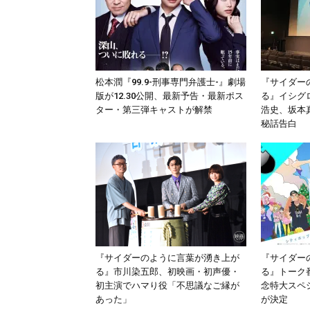
松本潤『99.9-刑事専門弁護士-』劇場
『サイダー
版が12.30公開、最新予告・最新ポス
る』イシグ
ター・第三弾キャストが解禁
浩史、坂本
秘話告白
『サイダーのように言葉が湧き上が
『サイダー
る』市川染五郎、初映画・初声優・
る』トーク
初主演でハマり役「不思議なご縁が
念特⼤スペ
あった」
が決定