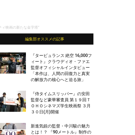
ティ映画の新たな金字塔”
編集部オススメの記事
『タービュランス 絶空 16,000フ
ィート』クラウディオ・ファエ
監督オフィシャルインタビュー
「本作は、人間の回復力と真実
の解放力の核心へと迫る旅」
『侍タイムスリッパー』の安田
監督など豪華審査員 第１９回Ｔ
ＯＨＯシネマズ学生映画祭 ３月
３０日(月)開催
新進気鋭の監督・中川駿の魅力
とは！？ 『90メートル』制作の