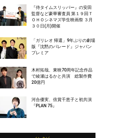
『侍タイムスリッパー』の安田
監督など豪華審査員 第１９回Ｔ
ＯＨＯシネマズ学生映画祭 ３月
３０日(月)開催
「ガリレオ 帰還」9年ぶりの劇場
版『沈黙のパレード』ジャパン
プレミア
木村拓哉、東映70周年記念作品
で綾瀬はるかと共演 総製作費
20億円
河合優実、倍賞千恵子と初共演
『PLAN 75』