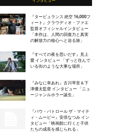
インタビュー
『タービュランス 絶空 16,000フ
ィート』クラウディオ・ファエ
監督オフィシャルインタビュー
「本作は、人間の回復力と真実
の解放力の核心へと迫る旅」
『すべての夜を思いだす』見上
愛 インタビュー 「ずっと住んで
いる街のような大事な場所」
『みなに幸あれ』古川琴音＆下
津優太監督 インタビュー 「ニュ
ージャンルホラー誕生」
『パウ・パトロール ザ・マイテ
ィ・ムービー』安倍なつみ イン
タビュー「映画館に行くと子供
たちの成長を感じられる」