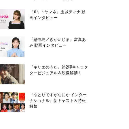
『#ミトヤマネ』玉城ティナ 動
画インタビュー
『忌怪島／きかいじま』當真あ
み 動画インタビュー
『キリエのうた』第2弾キャラク
タービジュアル＆映像解禁！
『ゆとりですがなにか インター
ナショナル』新キャスト＆特報
解禁