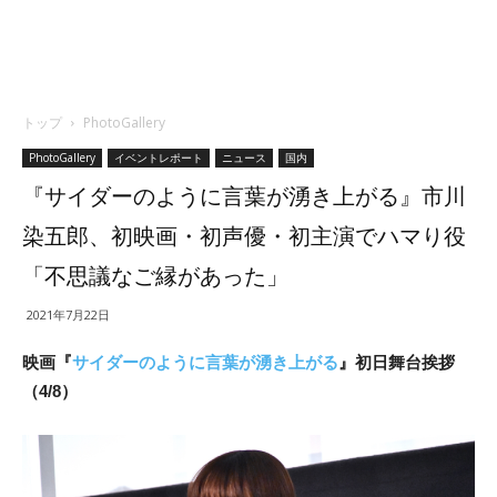
トップ
PhotoGallery
PhotoGallery
イベントレポート
ニュース
国内
『サイダーのように言葉が湧き上がる』市川
染五郎、初映画・初声優・初主演でハマり役
「不思議なご縁があった」
2021年7月22日
映画『
サイダーのように言葉が湧き上がる
』初日舞台挨拶
（4/8）