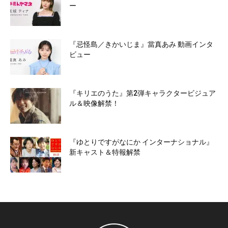
ー
『忌怪島／きかいじま』當真あみ 動画インタ
ビュー
『キリエのうた』第2弾キャラクタービジュア
ル＆映像解禁！
『ゆとりですがなにか インターナショナル』
新キャスト＆特報解禁