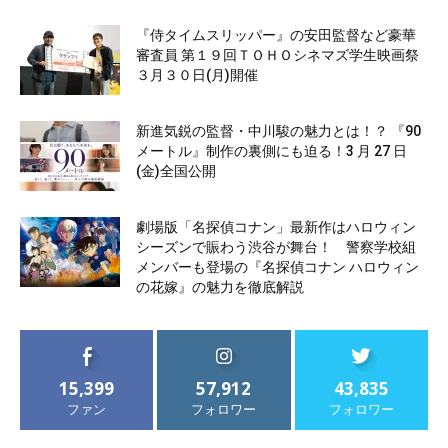
『侍タイムスリッパー』の安田監督など豪華
審査員 第１９回ＴＯＨＯシネマズ学生映画祭
３月３０日(月)開催
新進気鋭の監督・中川駿の魅力とは！？ 『90
メートル』制作の裏側にも迫る！3 月 27 日
(金)全国公開
劇場版「名探偵コナン」最新作はハロウィン
シーズンで賑わう渋谷が舞台！ 警察学校組
メンバーも登場の『名探偵コナン ハロウィン
の花嫁』の魅力を徹底解説
15,399
57,912
43,835
ファン
フォロワー
フォロワー