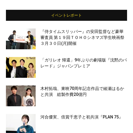
イベントレポート
『侍タイムスリッパー』の安田監督など豪華
審査員 第１９回ＴＯＨＯシネマズ学生映画祭
３月３０日(月)開催
「ガリレオ 帰還」9年ぶりの劇場版『沈黙のパ
レード』ジャパンプレミア
木村拓哉、東映70周年記念作品で綾瀬はるか
と共演 総製作費20億円
河合優実、倍賞千恵子と初共演『PLAN 75』