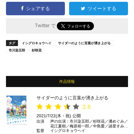
シェアする
ツイートする
Twitter で
タグ
イシグロキョウヘイ
サイダーのように言葉が湧き上がる
市川染五郎
杉咲花
作品情報
サイダーのように言葉が湧き上がる
3.8
2021/7/22(木・祝) 公開
出演
声の出演：市川染五郎／杉咲花／潘めぐみ／
花江夏樹／梅原裕一郎／中島愛／諸星すみれ
監督
イシグロキョウヘイ
／神谷浩史／坂本真綾／山寺宏一／井上喜久