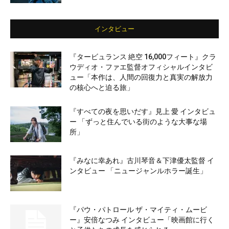
インタビュー
『タービュランス 絶空 16,000フィート』クラ
ウディオ・ファエ監督オフィシャルインタビ
ュー「本作は、人間の回復力と真実の解放力
の核心へと迫る旅」
『すべての夜を思いだす』見上 愛 インタビュ
ー 「ずっと住んでいる街のような大事な場
所」
『みなに幸あれ』古川琴音＆下津優太監督 イ
ンタビュー 「ニュージャンルホラー誕生」
『パウ・パトロール ザ・マイティ・ムービ
ー』安倍なつみ インタビュー「映画館に行く